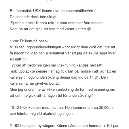
En fantastisk USK fixade nya hörapparatstillbehör :).
De passade dock inte riktigt.
’Spröten’ stack liksom rakt ut som antenner från öronen.
Kom på att det gick att fixa med varmt vatten 🙂
15:02 Dr kom på besök.
Vi skiter i ögonundersökningen – för enligt dem gick det inte att
få någon tid idag och alternativet var att jag då skulle ligga kvar
en natt till.
Tycker att bedömningen om utskrivning kändes helt rätt.
[not: upptäckte senare när jag fick fart på mobilen att jag fått en
kallelse till ögonundersökning denna dag vid ca 14:31. Den
kallelsen är nu givetvis borta].
Men jag undrar lite av vilken anledning de for med osanning om
att det inte gick att få någon tid för undersökning?
15:12 Fick kontakt med hustrun. Hon kommer om ca 30-50min
och hämtar mig vid akutmottagningen.
21:52 I sängen i hyrstugan. Känns nästan som hemma :). Ett par