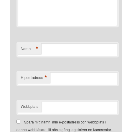
*
Namn
*
E-postadress
Webbplats
Spara mitt namn, min e-postadress och webbplats i
denna webbläsare till nästa gång jag skriver en kommentar.