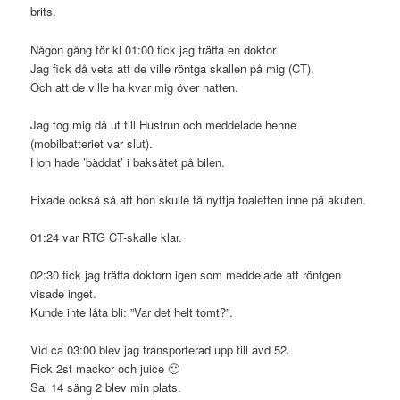
brits.
Någon gång för kl 01:00 fick jag träffa en doktor.
Jag fick då veta att de ville röntga skallen på mig (CT).
Och att de ville ha kvar mig över natten.
Jag tog mig då ut till Hustrun och meddelade henne
(mobilbatteriet var slut).
Hon hade ’bäddat’ i baksätet på bilen.
Fixade också så att hon skulle få nyttja toaletten inne på akuten.
01:24 var RTG CT-skalle klar.
02:30 fick jag träffa doktorn igen som meddelade att röntgen
visade inget.
Kunde inte låta bli: ”Var det helt tomt?”.
Vid ca 03:00 blev jag transporterad upp till avd 52.
Fick 2st mackor och juice 🙂
Sal 14 säng 2 blev min plats.