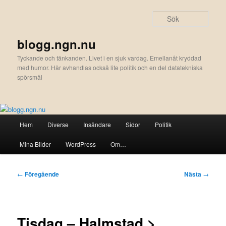
Hoppa
till
Sök
primärt
innehåll
blogg.ngn.nu
Tyckande och tänkanden. Livet i en sjuk vardag. Emellanåt kryddad
med humor. Här avhandlas också lite politik och en del datatekniska
spörsmål
Huvudmeny
Hem
Diverse
Insändare
Sidor
Politik
Mina Bilder
WordPress
Om…
Inläggsnavigering
←
Föregående
Nästa
→
Tisdag – Halmstad >