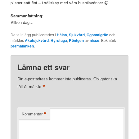
pilsner satt fint – i sällskap med våra husbilsvänner 😀
Sammanfattning
:
Vilken dag…
Detta inlägg publicerades i
Hälsa
,
Sjukvård
,
Ögonmigrän
och
märktes
Akutsjukvård
,
Hyrstuga
,
Röntgen
av
nisse
. Bokmärk
permalänken
.
Lämna ett svar
Din e-postadress kommer inte publiceras.
Obligatoriska
*
fält är märkta
*
Kommentar