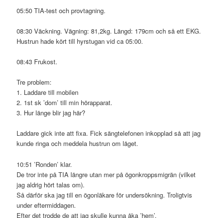
05:50 TIA-test och provtagning.
08:30 Väckning. Vägning: 81,2kg. Längd: 179cm och så ett EKG.
Hustrun hade kört till hyrstugan vid ca 05:00.
08:43 Frukost.
Tre problem:
1. Laddare till mobilen
2. 1st sk ’dom’ till min hörapparat.
3. Hur länge blir jag här?
Laddare gick inte att fixa. Fick sängtelefonen inkopplad så att jag
kunde ringa och meddela hustrun om läget.
10:51 ’Ronden’ klar.
De tror inte på TIA längre utan mer på ögonkroppsmigrän (vilket
jag aldrig hört talas om).
Så därför ska jag till en ögonläkare för undersökning. Troligtvis
under eftermiddagen.
Efter det trodde de att jag skulle kunna åka ’hem’.