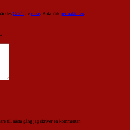
ärktes
Gekås
av
nisse
. Bokmärk
permalänken
.
*
re till nästa gång jag skriver en kommentar.