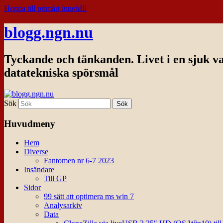
Hoppa till primärt innehåll
blogg.ngn.nu
Tyckande och tänkanden. Livet i en sjuk v
datatekniska spörsmål
Sök
Huvudmeny
Hem
Diverse
Fantomen nr 6-7 2023
Insändare
Till GP
Sidor
99 sätt att optimera ms win 7
Analysarkiv
Data