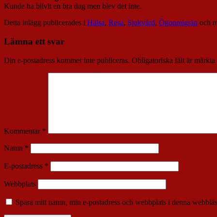
Kunde ha blivit en bra dag men blev det inte.
Detta inlägg publicerades i
Hälsa
,
Resa
,
Sjukvård
,
Ögonmigrän
och m
Lämna ett svar
Din e-postadress kommer inte publiceras.
Obligatoriska fält är märkta
Kommentar
*
Namn
*
E-postadress
*
Webbplats
Spara mitt namn, min e-postadress och webbplats i denna webbläsa