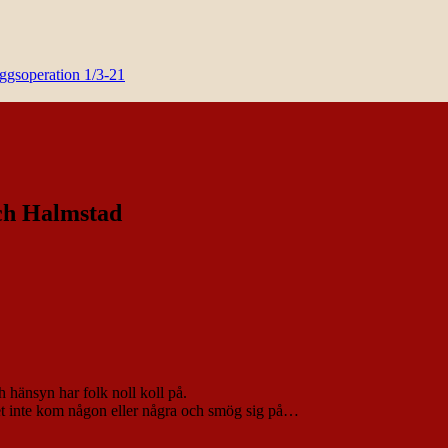
yggsoperation 1/3-21
ch Halmstad
 hänsyn har folk noll koll på.
t det inte kom någon eller några och smög sig på…