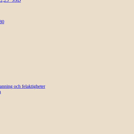
l 2,25″ SSD
80
sanning och felaktigheter
n