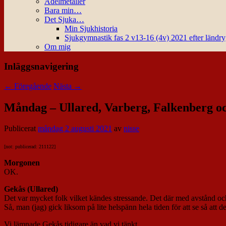
Ädelmetaller
Bara min…
Det Sjuka…
Min Sjukhistoria
Sjukgymnastik fas 2 v13-16 (4v) 2021 efter ländr
Om mig
Inläggsnavigering
←
Föregående
Nästa
→
Måndag – Ullared, Varberg, Falkenberg o
Publicerat
måndag 2 augusti 2021
av
nisse
[not: publicerad: 211122]
Morgonen
OK.
Gekås (Ullared)
Det var mycket folk vilket kändes stressande. Det där med avstånd och
Så, man (jag) gick liksom på lite helspänn hela tiden för att se så at
Vi lämnade Gekås tidigare än vad vi tänkt.