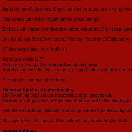
Jag körde mot Falkenberg. Upptäckte efter en stund att jag var på väg 
Någonstans utmed den vägen började synen krångla.
En fläck, till vänster i synfältet blev större och större. När nästan halv
Sov lite till och från tills vi kom till Varberg. Vi körde till Falkenberg 
I Falkenberg hittade vi en buffé 🙂
Jag ringde sedan 1177.
De hänvisade mig till en Jourvårdcentral i Halmstad.
Ringde dem. De ville inte ha dit mig. De ansåg att jag skulle åka til
Bäst att göra som man blir tillsagd.
Halmstad Sjukhus Akutmottagning
18:05 kom jag in på akuten och anmälde mig i receptionen.
Hustrun fick ju givetvis inte följa med in så hon satt i bilen utanför, 
Det blev ett förfärligt väntande. Min kropp värkte något bedrövligt o
Skickade SMS till varandra. Men batteriet i min mobil började ta slut s
Sammanfattning
: