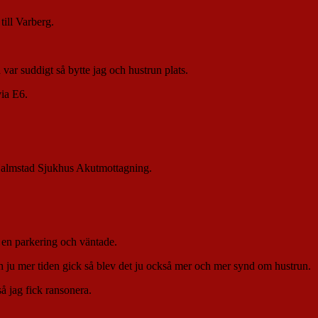
till Varberg.
a var suddigt så bytte jag och hustrun plats.
via E6.
l Halmstad Sjukhus Akutmottagning.
på en parkering och väntade.
ch ju mer tiden gick så blev det ju också mer och mer synd om hustrun.
å jag fick ransonera.