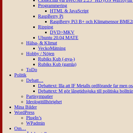
CloneZilla via liveUSB 2.25″ HD (OS Win10) til
Programmering
HTML & JavaScript
RaspBerry Pi
RaspBerry Pi3 B+ och Klimatsensor BME2
Ripping
DVD>MKV
Ubuntu 20.04 MATE
Hälsa- & Klimat
VeckoMätning
Hobby / Nöjen
Rubiks Kub (-nya-)
Rubiks Kub (gamla)
ToDo
Politik
Debatt…
Debattext: Illa att IF Metalls ordförande far men o
Debattext: M gör långtidssjuka till politiska bollträ
Partisympatier
Ideologitillhörighet
Mina Bilder
WordPress
PlugIn’s
WPadmin
Om…