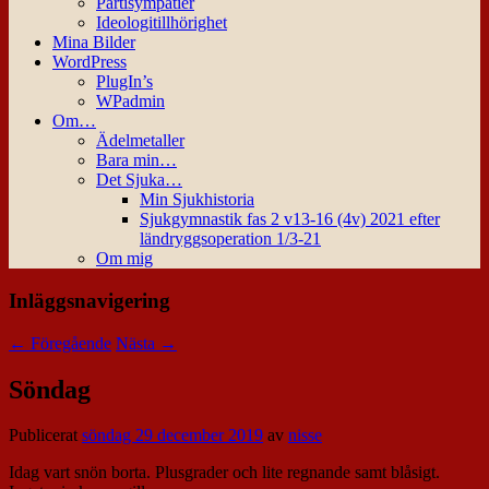
Partisympatier
Ideologitillhörighet
Mina Bilder
WordPress
PlugIn’s
WPadmin
Om…
Ädelmetaller
Bara min…
Det Sjuka…
Min Sjukhistoria
Sjukgymnastik fas 2 v13-16 (4v) 2021 efter
ländryggsoperation 1/3-21
Om mig
Inläggsnavigering
←
Föregående
Nästa
→
Söndag
Publicerat
söndag 29 december 2019
av
nisse
Idag vart snön borta. Plusgrader och lite regnande samt blåsigt.