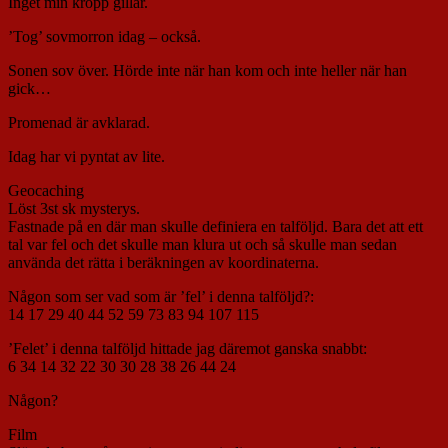
Inget min kropp gillar.
’Tog’ sovmorron idag – också.
Sonen sov över. Hörde inte när han kom och inte heller när han
gick…
Promenad är avklarad.
Idag har vi pyntat av lite.
Geocaching
Löst 3st sk mysterys.
Fastnade på en där man skulle definiera en talföljd. Bara det att ett
tal var fel och det skulle man klura ut och så skulle man sedan
använda det rätta i beräkningen av koordinaterna.
Någon som ser vad som är ’fel’ i denna talföljd?:
14 17 29 40 44 52 59 73 83 94 107 115
’Felet’ i denna talföljd hittade jag däremot ganska snabbt:
6 34 14 32 22 30 30 28 38 26 44 24
Någon?
Film