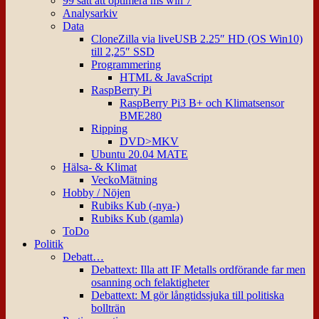
99 sätt att optimera ms win 7
Analysarkiv
Data
CloneZilla via liveUSB 2.25″ HD (OS Win10)
till 2,25″ SSD
Programmering
HTML & JavaScript
RaspBerry Pi
RaspBerry Pi3 B+ och Klimatsensor
BME280
Ripping
DVD>MKV
Ubuntu 20.04 MATE
Hälsa- & Klimat
VeckoMätning
Hobby / Nöjen
Rubiks Kub (-nya-)
Rubiks Kub (gamla)
ToDo
Politik
Debatt…
Debattext: Illa att IF Metalls ordförande far men
osanning och felaktigheter
Debattext: M gör långtidssjuka till politiska
bollträn