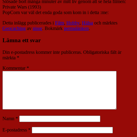
Slösade bort många minuter av mitt liv genom att se hela filmen:
Private Wars (1993)
PopCorn var väl det enda goda som kom in i detta :me:
Detta inlägg publicerades i
Film
,
Hobby
,
Hälsa
och märktes
Geocaching
av
nisse
. Bokmärk
permalänken
.
Lämna ett svar
Din e-postadress kommer inte publiceras.
Obligatoriska fält är
märkta
*
Kommentar
*
Namn
*
E-postadress
*