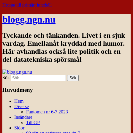
Hoppa till primärt innehåll
blogg.ngn.nu
Tyckande och tänkanden. Livet i en sjuk
vardag. Emellanåt kryddad med humor.
Här avhandlas också lite politik och en
del datatekniska spörsmål
Sök
Huvudmeny
Hem
Diverse
Fantomen nr 6-7 2023
Insändare
Till GP
Sidor