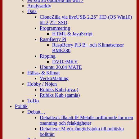
99 sätt att optimera ms win 7
Analysarkiv
Data
CloneZilla via liveUSB 2.25″ HD (OS Win10)
till 2,25″ SSD
Programmering
HTML & JavaScript
RaspBerry Pi
RaspBerry Pi3 B+ och Klimatsensor
BME280
Ripping
DVD>MKV
Ubuntu 20.04 MATE
Hälsa- & Klimat
VeckoMätning
Hobby / Nöjen
Rubiks Kub (-nya-)
Rubiks Kub (gamla)
ToDo
Politik
Debatt…
Debattext: Illa att IF Metalls ordförande far men
osanning och felaktigheter
Debattext: M gör långtidssjuka till politiska
bollträn