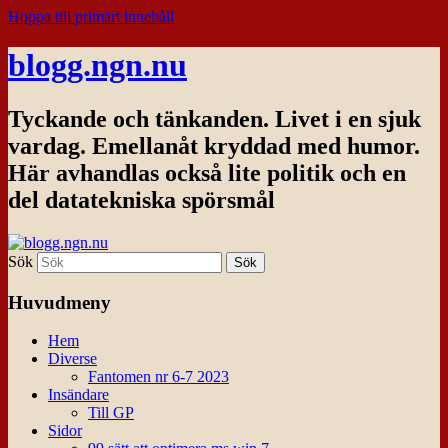
Hoppa till primärt innehåll
blogg.ngn.nu
Tyckande och tänkanden. Livet i en sjuk
vardag. Emellanåt kryddad med humor.
Här avhandlas också lite politik och en
del datatekniska spörsmål
Sök
Huvudmeny
Hem
Diverse
Fantomen nr 6-7 2023
Insändare
Till GP
Sidor