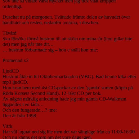
Sov inte så vidare värst mycket men jag fick vilat kroppen
ordentligt.
Duschat nu på morgonen. Tvättade främre delen av huvudet över
handfatet och resten, nedanför axlarna, i duschen.
Tåvård
Ska försöka förmå hustrun till att sköta om mina tår (hon gillar inte
det) men jag når inte dit…
… hustrun förbarmade sig – hon e snäll hon :me:
Promenad x2
LjudCD
Hustrun åkte in till Oktobermarknaden (VBG). Bad henne kika efter
mp3 ljudCD.
Hon kom hem med 4st CD-packar av den ’gamla’ sorten (köpta på
Röda Korsets Second Hand). 12-16st CD per bok.
Av någon märklig anledning hade jag min gamla CD-Walkman
liggandes i en låda…
Och den fungerade…? :me:
Den är från 1998
Värk
Har väl lugnat ned sig lite men det var sängläge från ca 11:00-16:00
Och nu känns det som om det vore dags igen.