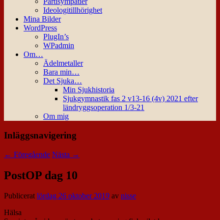
Partisympatier
Ideologitillhörighet
Mina Bilder
WordPress
PlugIn’s
WPadmin
Om…
Ädelmetaller
Bara min…
Det Sjuka…
Min Sjukhistoria
Sjukgymnastik fas 2 v13-16 (4v) 2021 efter
ländryggsoperation 1/3-21
Om mig
Inläggsnavigering
←
Föregående
Nästa
→
PostOP dag 10
Publicerat
lördag 26 oktober 2019
av
nisse
Hälsa