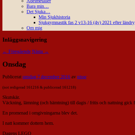
Ädelmetaller
Bara min…
Det Sjuka…
Min Sjukhistoria
Sjukgymnastik fas 2 v13-16 (4v) 2021 efter ländr
Om mig
Inläggsnavigering
←
Föregående
Nästa
→
Onsdag
Publicerat
onsdag 7 december 2016
av
nisse
(not redigerad
161216
& publicerad 161218)
Skutskär.
Väckning, lämning (och hämtning) till dagis / fritis och nattning gick fr
En promenad i omgivningarna blev det.
I natt kommer dottern hem.
Dagens LEGO