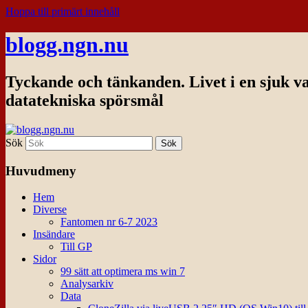
Hoppa till primärt innehåll
blogg.ngn.nu
Tyckande och tänkanden. Livet i en sjuk v
datatekniska spörsmål
Sök
Huvudmeny
Hem
Diverse
Fantomen nr 6-7 2023
Insändare
Till GP
Sidor
99 sätt att optimera ms win 7
Analysarkiv
Data