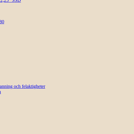
l 2,25″ SSD
80
sanning och felaktigheter
n