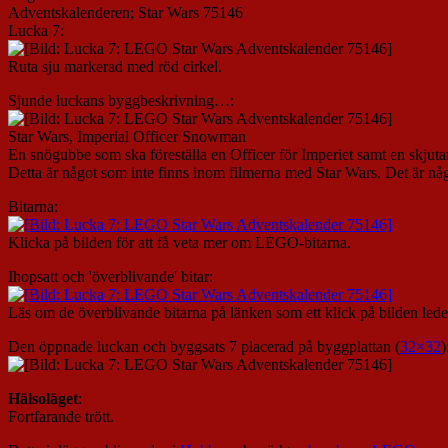
Adventskalenderen; Star Wars 75146
Lucka 7:
Ruta sju markerad med röd cirkel.
Sjunde luckans byggbeskrivning…:
Star Wars, Imperial Officer Snowman
En snögubbe som ska föreställa en Officer för Imperiet samt en skjut
Detta är något som inte finns inom filmerna med Star Wars. Det är nå
Bitarna:
Klicka på bilden för att få veta mer om LEGO-bitarna.
Ihopsatt och 'överblivande' bitar:
Läs om de överblivande bitarna på länken som ett klick på bilden leder 
Den öppnade luckan och byggsats 7 placerad på byggplattan (
32×32
)
Hälsoläget
:
Fortfarande trött.