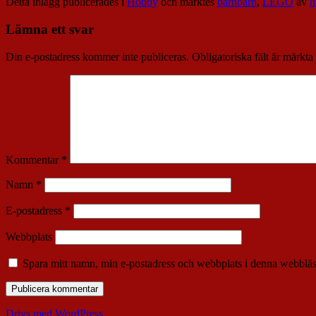
Detta inlägg publicerades i
Hobby
och märktes
barnbarn
,
LEGO
av
n
Lämna ett svar
Din e-postadress kommer inte publiceras.
Obligatoriska fält är märkta
Kommentar
*
Namn
*
E-postadress
*
Webbplats
Spara mitt namn, min e-postadress och webbplats i denna webbläsa
Drivs med WordPress