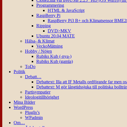
CloneZilla via liveUSB 2.25″ HD (OS Win10) til
Programmering
HTML & JavaScript
RaspBerry Pi
RaspBerry Pi3 B+ och Klimatsensor BME2
Ripping
DVD>MKV
Ubuntu 20.04 MATE
Hälsa- & Klimat
VeckoMätning
Hobby / Nöjen
Rubiks Kub (-nya-)
Rubiks Kub (gamla)
ToDo
Politik
Debatt…
Debattext: Illa att IF Metalls ordförande far men o
Debattext: M gör långtidssjuka till politiska bollträ
Partisympatier
Ideologitillhörighet
Mina Bilder
WordPress
PlugIn’s
WPadmin
Om…