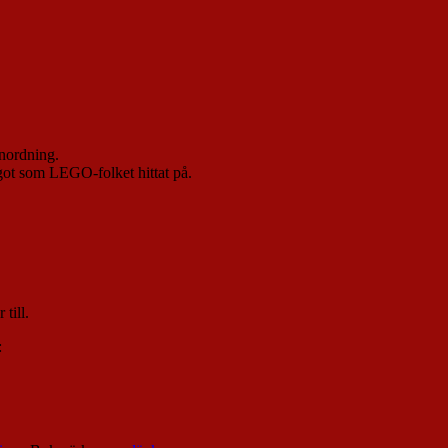
anordning.
got som LEGO-folket hittat på.
till.
: