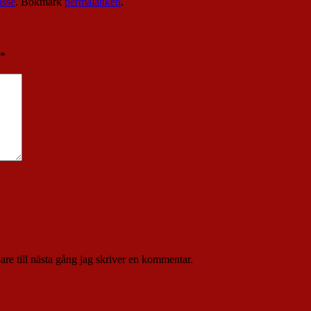
isse
. Bokmärk
permalänken
.
*
re till nästa gång jag skriver en kommentar.