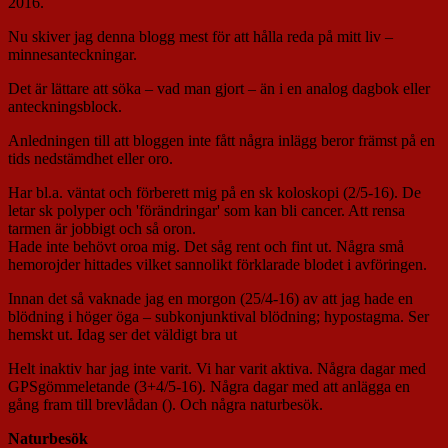
2016.
Nu skiver jag denna blogg mest för att hålla reda på mitt liv –
minnesanteckningar.
Det är lättare att söka – vad man gjort – än i en analog dagbok eller
anteckningsblock.
Anledningen till att bloggen inte fått några inlägg beror främst på en
tids nedstämdhet eller oro.
Har bl.a. väntat och förberett mig på en sk koloskopi (2/5-16). De
letar sk polyper och 'förändringar' som kan bli cancer. Att rensa
tarmen är jobbigt och så oron.
Hade inte behövt oroa mig. Det såg rent och fint ut. Några små
hemorojder hittades vilket sannolikt förklarade blodet i avföringen.
Innan det så vaknade jag en morgon (25/4-16) av att jag hade en
blödning i höger öga – subkonjunktival blödning; hypostagma. Ser
hemskt ut. Idag ser det väldigt bra ut
Helt inaktiv har jag inte varit. Vi har varit aktiva. Några dagar med
GPSgömmeletande (3+4/5-16). Några dagar med att anlägga en
gång fram till brevlådan (). Och några naturbesök.
Naturbesök