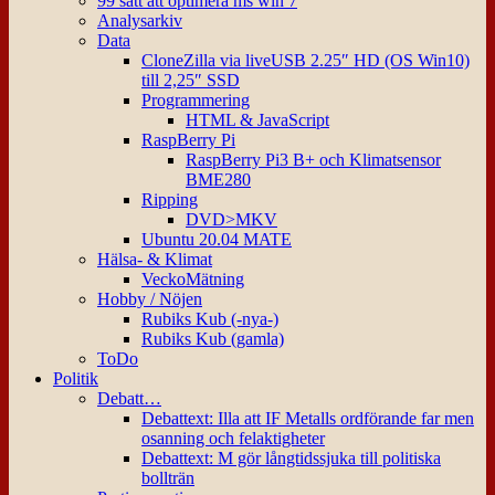
99 sätt att optimera ms win 7
Analysarkiv
Data
CloneZilla via liveUSB 2.25″ HD (OS Win10)
till 2,25″ SSD
Programmering
HTML & JavaScript
RaspBerry Pi
RaspBerry Pi3 B+ och Klimatsensor
BME280
Ripping
DVD>MKV
Ubuntu 20.04 MATE
Hälsa- & Klimat
VeckoMätning
Hobby / Nöjen
Rubiks Kub (-nya-)
Rubiks Kub (gamla)
ToDo
Politik
Debatt…
Debattext: Illa att IF Metalls ordförande far men
osanning och felaktigheter
Debattext: M gör långtidssjuka till politiska
bollträn