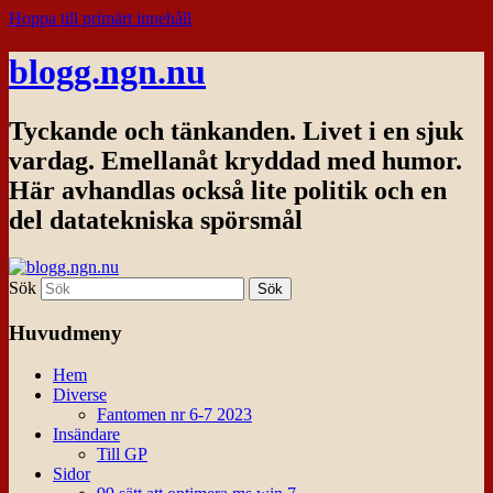
Hoppa till primärt innehåll
blogg.ngn.nu
Tyckande och tänkanden. Livet i en sjuk
vardag. Emellanåt kryddad med humor.
Här avhandlas också lite politik och en
del datatekniska spörsmål
Sök
Huvudmeny
Hem
Diverse
Fantomen nr 6-7 2023
Insändare
Till GP
Sidor