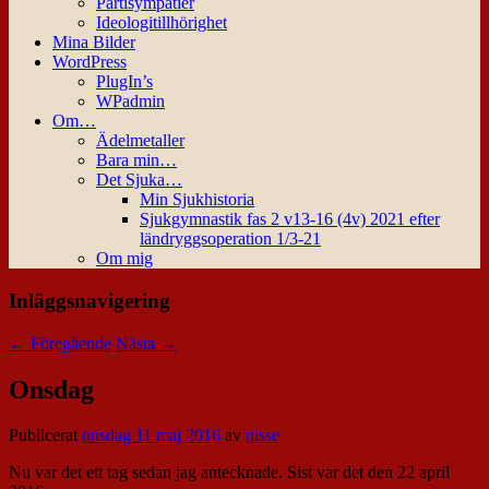
Partisympatier
Ideologitillhörighet
Mina Bilder
WordPress
PlugIn’s
WPadmin
Om…
Ädelmetaller
Bara min…
Det Sjuka…
Min Sjukhistoria
Sjukgymnastik fas 2 v13-16 (4v) 2021 efter
ländryggsoperation 1/3-21
Om mig
Inläggsnavigering
←
Föregående
Nästa
→
Onsdag
Publicerat
onsdag 11 maj 2016
av
nisse
Nu var det ett tag sedan jag antecknade. Sist var det den 22 april