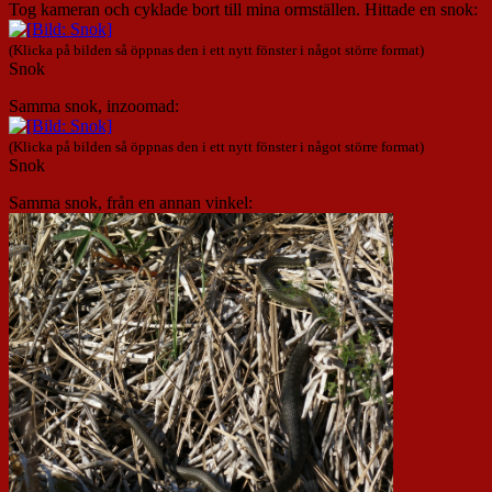
Tog kameran och cyklade bort till mina ormställen. Hittade en snok:
(Klicka på bilden så öppnas den i ett nytt fönster i något större format)
Snok
Samma snok, inzoomad:
(Klicka på bilden så öppnas den i ett nytt fönster i något större format)
Snok
Samma snok, från en annan vinkel: