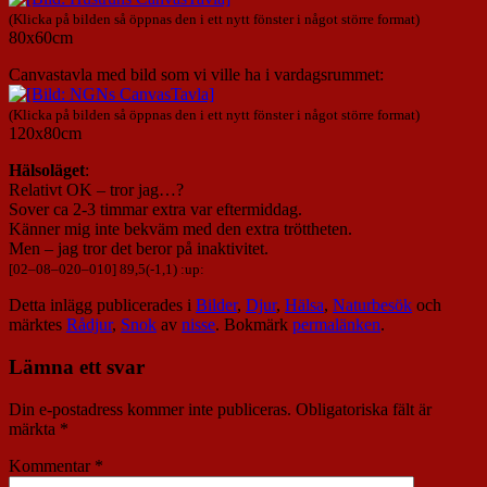
(Klicka på bilden så öppnas den i ett nytt fönster i något större format)
80x60cm
Canvastavla med bild som vi ville ha i vardagsrummet:
(Klicka på bilden så öppnas den i ett nytt fönster i något större format)
120x80cm
Hälsoläget
:
Relativt OK – tror jag…?
Sover ca 2-3 timmar extra var eftermiddag.
Känner mig inte bekväm med den extra tröttheten.
Men – jag tror det beror på inaktivitet.
[
02
–
08
–
020
–
010
] 89,5(-1,1) :up:
Detta inlägg publicerades i
Bilder
,
Djur
,
Hälsa
,
Naturbesök
och
märktes
Rådjur
,
Snok
av
nisse
. Bokmärk
permalänken
.
Lämna ett svar
Din e-postadress kommer inte publiceras.
Obligatoriska fält är
märkta
*
Kommentar
*