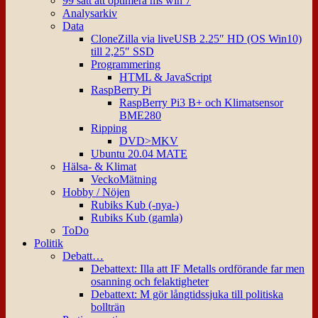
99 sätt att optimera ms win 7
Analysarkiv
Data
CloneZilla via liveUSB 2.25″ HD (OS Win10)
till 2,25″ SSD
Programmering
HTML & JavaScript
RaspBerry Pi
RaspBerry Pi3 B+ och Klimatsensor
BME280
Ripping
DVD>MKV
Ubuntu 20.04 MATE
Hälsa- & Klimat
VeckoMätning
Hobby / Nöjen
Rubiks Kub (-nya-)
Rubiks Kub (gamla)
ToDo
Politik
Debatt…
Debattext: Illa att IF Metalls ordförande far men
osanning och felaktigheter
Debattext: M gör långtidssjuka till politiska
bollträn