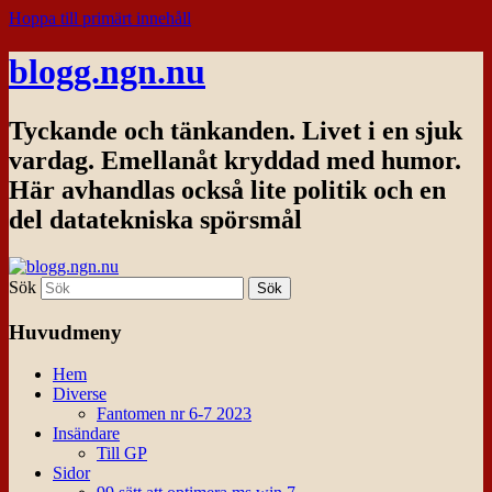
Hoppa till primärt innehåll
blogg.ngn.nu
Tyckande och tänkanden. Livet i en sjuk
vardag. Emellanåt kryddad med humor.
Här avhandlas också lite politik och en
del datatekniska spörsmål
Sök
Huvudmeny
Hem
Diverse
Fantomen nr 6-7 2023
Insändare
Till GP
Sidor