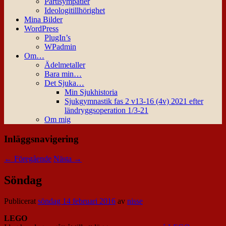
Partisympatier
Ideologitillhörighet
Mina Bilder
WordPress
PlugIn’s
WPadmin
Om…
Ädelmetaller
Bara min…
Det Sjuka…
Min Sjukhistoria
Sjukgymnastik fas 2 v13-16 (4v) 2021 efter
ländryggsoperation 1/3-21
Om mig
Inläggsnavigering
←
Föregående
Nästa
→
Söndag
Publicerat
söndag 14 februari 2016
av
nisse
LEGO