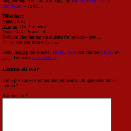
Idag har dagen gått åt till att lägga upp
annonser på LEGO
minifigurer
– en del…
Hälsoläget
:
Natten
: OK.
Morgon
: OK. Promenad.
Dagen
: OK. Promenad
Kvällen
: Idag har jag ätit alldeles för mycket – igen…
[
02
–
08
–
030
–
030
] 85,5(+0,5) :down:
Detta inlägg publicerades i
Hobby
,
Kost
och märktes
LEGO
av
nisse
. Bokmärk
permalänken
.
Lämna ett svar
Din e-postadress kommer inte publiceras.
Obligatoriska fält är
märkta
*
Kommentar
*