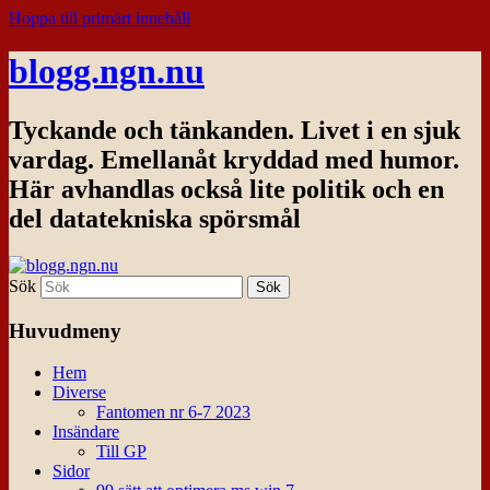
Hoppa till primärt innehåll
blogg.ngn.nu
Tyckande och tänkanden. Livet i en sjuk
vardag. Emellanåt kryddad med humor.
Här avhandlas också lite politik och en
del datatekniska spörsmål
Sök
Huvudmeny
Hem
Diverse
Fantomen nr 6-7 2023
Insändare
Till GP
Sidor