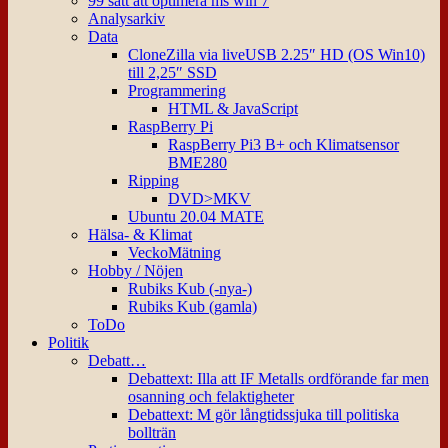
99 sätt att optimera ms win 7
Analysarkiv
Data
CloneZilla via liveUSB 2.25″ HD (OS Win10)
till 2,25″ SSD
Programmering
HTML & JavaScript
RaspBerry Pi
RaspBerry Pi3 B+ och Klimatsensor
BME280
Ripping
DVD>MKV
Ubuntu 20.04 MATE
Hälsa- & Klimat
VeckoMätning
Hobby / Nöjen
Rubiks Kub (-nya-)
Rubiks Kub (gamla)
ToDo
Politik
Debatt…
Debattext: Illa att IF Metalls ordförande far men
osanning och felaktigheter
Debattext: M gör långtidssjuka till politiska
bollträn