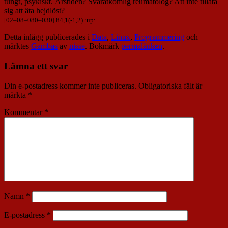
tungt, psykiskt. Årstiden? Svåråtkomlig reumatolog? Att inte tillåta
sig att äta hejdlöst?
[
02
–
08
–
080
–
030
] 84,1(-1,2) :up:
Detta inlägg publicerades i
Data
,
Linux
,
Programmering
och
märktes
Gambas
av
nisse
. Bokmärk
permalänken
.
Lämna ett svar
Din e-postadress kommer inte publiceras.
Obligatoriska fält är
märkta
*
Kommentar
*
Namn
*
E-postadress
*