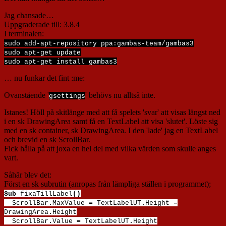
Jag chansade…
Uppgraderade till: 3.8.4
I terminalen:
sudo add-apt-repository ppa:gambas-team/gambas3
sudo apt-get update
sudo apt-get install gambas3
… nu funkar det fint :me:
Ovanstående '
' behövs nu alltså inte.
gsettings
Istanes! Höll på skitlänge med att få spelets 'svar' att visas längst ned
i en sk DrawingArea samt få en TextLabel att visa 'slutet'. Löste sig
med en sk container, sk DrawingArea. I den 'lade' jag en TextLabel
och brevid en sk ScrollBar.
Fick hålla på att joxa en hel del med vilka värden som skulle anges
vart.
Såhär blev det:
Först en sk subrutin (anropas från lämpliga ställen i programmet);
Sub
fixaTillLabel
()
ScrollBar
.
MaxValue
=
TextLabelUT
.
Height
–
DrawingArea
.
Height
ScrollBar
.
Value
=
TextLabelUT
.
Height