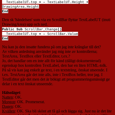
TextLabelUT
.
top
=
–
TextLabelUT
.
Height
+
DrawingArea
.
Height
End
Den sk 'händelsen' som via en ScrollBar flyttar TextLabelUT (inuti
DrawingArea) upp och ned.
Public Sub
ScrollBar_Change
()
TextLabelUT
.
top
=
–
ScrollBar
.
Value
End
Nu kan ju den insatte fundera på om jag inte krånglar till det?
Av vilken anledning använder jag mig inte av kontrollerna;
TextArea, TextBox eller TextEditor, t.ex.?
Jo, det handlar om en inte allt för känd (dåligt dokumenterad)
egenskap hos kontrollen TextLabel, den har en liten HTML-tolk.
På så vis kan jag enkelt ge text, i en textsträng, önskat utseende. I
t.ex. TextArea går det inte alls, inte i TextBox heller, tror jag. I
TextEditor går det men det är bökigt att programmeringsmässigt ge
delar i en text önskat utsseende.
Hälsoläget
:
Natten
: OK.
Morgon
: OK. Promenerat.
Dagen
: OK.
Kvällen
: OK. Ska bli skönt att få gå och lägga sig. Just nu är det lite