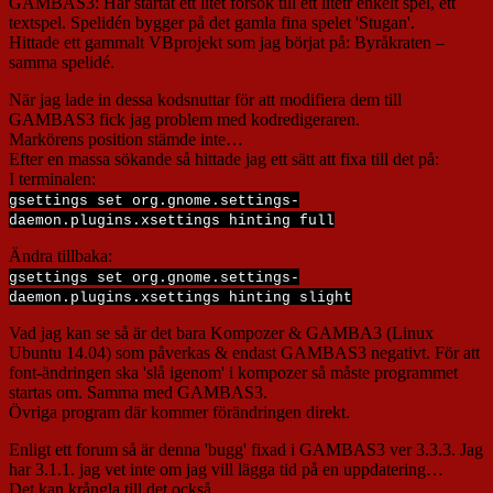
GAMBAS3: Har startat ett litet försök till ett litetr enkelt spel, ett
textspel. Spelidén bygger på det gamla fina spelet 'Stugan'.
Hittade ett gammalt VBprojekt som jag börjat på: Byråkraten –
samma spelidé.
När jag lade in dessa kodsnuttar för att modifiera dem till
GAMBAS3 fick jag problem med kodredigeraren.
Markörens position stämde inte…
Efter en massa sökande så hittade jag ett sätt att fixa till det på:
I terminalen:
gsettings set org.gnome.settings-
daemon.plugins.xsettings hinting full
Ändra tillbaka:
gsettings set org.gnome.settings-
daemon.plugins.xsettings hinting slight
Vad jag kan se så är det bara Kompozer & GAMBA3 (Linux
Ubuntu 14.04) som påverkas & endast GAMBAS3 negativt. För att
font-ändringen ska 'slå igenom' i kompozer så måste programmet
startas om. Samma med GAMBAS3.
Övriga program där kommer förändringen direkt.
Enligt ett forum så är denna 'bugg' fixad i GAMBAS3 ver 3.3.3. Jag
har 3.1.1. jag vet inte om jag vill lägga tid på en uppdatering…
Det kan krångla till det också…