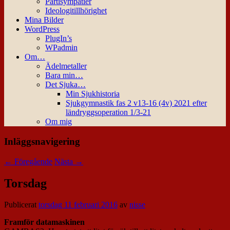
Partisympatier
Ideologitillhörighet
Mina Bilder
WordPress
PlugIn’s
WPadmin
Om…
Ädelmetaller
Bara min…
Det Sjuka…
Min Sjukhistoria
Sjukgymnastik fas 2 v13-16 (4v) 2021 efter
ländryggsoperation 1/3-21
Om mig
Inläggsnavigering
←
Föregående
Nästa
→
Torsdag
Publicerat
torsdag 11 februari 2016
av
nisse
Framför datamaskinen