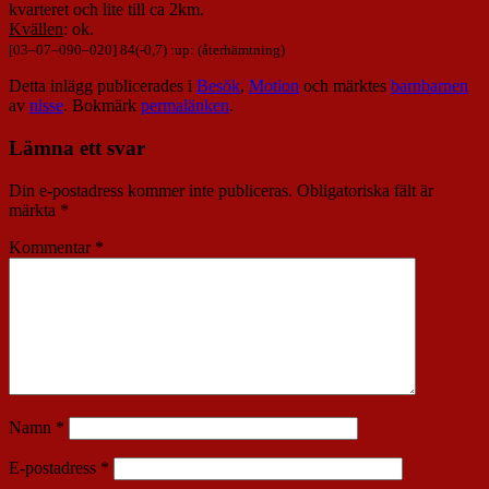
kvarteret och lite till ca 2km.
Kvällen
: ok.
[
03
–
07
–
090
–
020
] 84(-0,7) :up: (återhämtning)
Detta inlägg publicerades i
Besök
,
Motion
och märktes
barnbarnen
av
nisse
. Bokmärk
permalänken
.
Lämna ett svar
Din e-postadress kommer inte publiceras.
Obligatoriska fält är
märkta
*
Kommentar
*
Namn
*
E-postadress
*