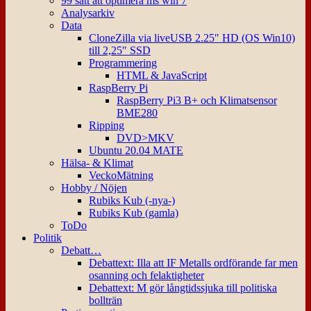
99 sätt att optimera ms win 7
Analysarkiv
Data
CloneZilla via liveUSB 2.25″ HD (OS Win10)
till 2,25″ SSD
Programmering
HTML & JavaScript
RaspBerry Pi
RaspBerry Pi3 B+ och Klimatsensor
BME280
Ripping
DVD>MKV
Ubuntu 20.04 MATE
Hälsa- & Klimat
VeckoMätning
Hobby / Nöjen
Rubiks Kub (-nya-)
Rubiks Kub (gamla)
ToDo
Politik
Debatt…
Debattext: Illa att IF Metalls ordförande far men
osanning och felaktigheter
Debattext: M gör långtidssjuka till politiska
bollträn