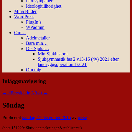
Partisympatier
Ideologitillhörighet
Mina Bilder
WordPress
PlugIn’s
WPadmin
Om…
Ädelmetaller
Bara min…
Det Sjuka…
Min Sjukhistoria
Sjukgymnastik fas 2 v13-16 (4v) 2021 efter
ländryggsoperation 1/3-21
Om mig
Inläggsnavigering
←
Föregående
Nästa
→
Söndag
Publicerat
söndag 27 december 2015
av
nisse
(note 151229: Skrivit anteckningar & publicerat.)