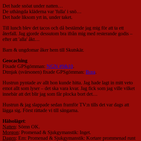
Det hade snöat under natten…
De uthängda kläderna var 'fulla' i snö…
Det hade liksom yrt in, under taket.
Till lunch blev det tacos och då bestämde jag mig för att ta ett
återfall. Jag gjorde dessutom bra ifrån mig med resterande godis –
efter att 'alla' åkt…
Barn & ungdomar åker hem till Skutskär.
Geocaching
Fixade GPSgömman:
NGN #9&10
.
Dtmjak (svärsonen) fixade GPSgömman:
Bora
.
Hustrun pyntade av allt hon kunde hitta. Jag hade lagt in mitt veto
emot allt som lyser – det ska vara kvar. Jag fick som jag ville vilket
innebär att det blir jag som får plocka bort det…
Hustrun & jag slappade sedan framför TV:n tills det var dags att
lägga sig. Först rättade vi till sängarna.
Hälsoläget
:
Natten
: Sömn OK.
Morgon
: Promenad & Sjukgymanstik: Inget.
Dagen
: Em: Promenad & Sjukgymanstik: Kortare prommenad runt