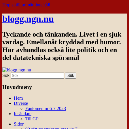
Hoppa till primärt innehåll
blogg.ngn.nu
Tyckande och tänkanden. Livet i en sjuk
vardag. Emellanåt kryddad med humor.
Här avhandlas också lite politik och en
del datatekniska spörsmål
Sök
Huvudmeny
Hem
Diverse
Fantomen nr 6-7 2023
Insändare
Till GP
Sidor