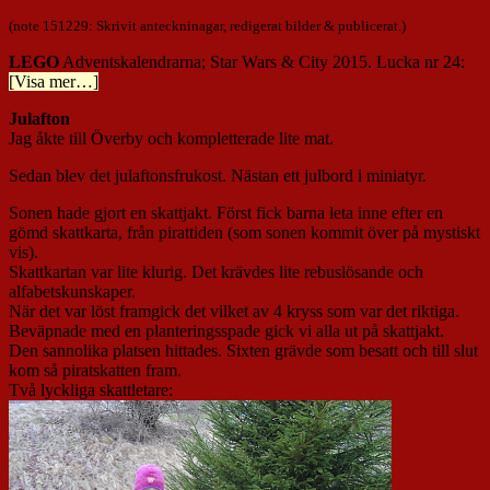
(note 151229: Skrivit anteckninagar, redigerat bilder & publicerat.)
LEGO
Adventskalendrarna; Star Wars & City 2015. Lucka nr 24:
[Visa mer…]
Julafton
Jag åkte till Överby och kompletterade lite mat.
Sedan blev det julaftonsfrukost. Nästan ett julbord i miniatyr.
Sonen hade gjort en skattjakt. Först fick barna leta inne efter en
gömd skattkarta, från pirattiden (som sonen kommit över på mystiskt
vis).
Skattkartan var lite klurig. Det krävdes lite rebuslösande och
alfabetskunskaper.
När det var löst framgick det vilket av 4 kryss som var det riktiga.
Beväpnade med en planteringsspade gick vi alla ut på skattjakt.
Den sannolika platsen hittades. Sixten grävde som besatt och till slut
kom så piratskatten fram.
Två lyckliga skattletare: