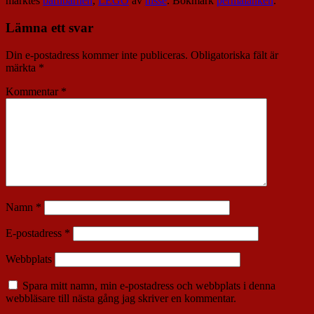
märktes
barnbarnen
,
LEGO
av
nisse
. Bokmärk
permalänken
.
Lämna ett svar
Din e-postadress kommer inte publiceras.
Obligatoriska fält är
märkta
*
Kommentar
*
Namn
*
E-postadress
*
Webbplats
Spara mitt namn, min e-postadress och webbplats i denna
webbläsare till nästa gång jag skriver en kommentar.