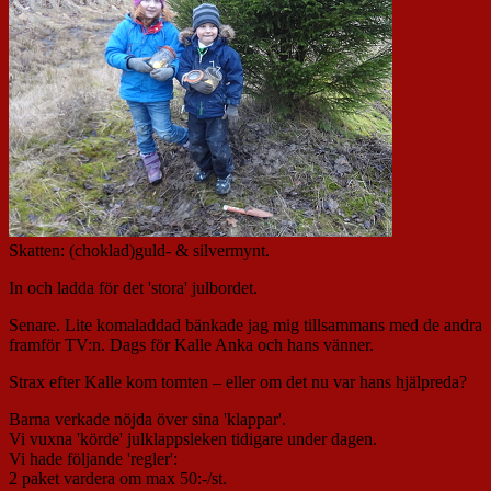
Skatten: (choklad)guld- & silvermynt.
In och ladda för det 'stora' julbordet.
Senare. Lite komaladdad bänkade jag mig tillsammans med de andra
framför TV:n. Dags för Kalle Anka och hans vänner.
Strax efter Kalle kom tomten – eller om det nu var hans hjälpreda?
Barna verkade nöjda över sina 'klappar'.
Vi vuxna 'körde' julklappsleken tidigare under dagen.
Vi hade följande 'regler':
2 paket vardera om max 50:-/st.