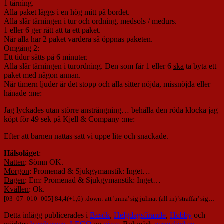
1 tärning.
Alla paket läggs i en hög mitt på bordet.
Alla slår tärningen i tur och ordning, medsols / medurs.
1 eller 6 ger rätt att ta ett paket.
När alla har 2 paket vardera så öppnas paketen.
Omgång 2:
Ett tidur sätts på 6 minuter.
Alla slår tärningen i turordning. Den som får 1 eller 6
ska
ta byta ett
paket med någon annan.
När timern ljuder är det stopp och alla sitter nöjda, missnöjda eller
hånade :me:
Jag lyckades utan större ansträngning… behålla den röda klocka jag
köpt för 49 sek på Kjell & Company :me:
Efter att barnen nattas satt vi uppe lite och snackade.
Hälsoläget
:
Natten
: Sömn OK.
Morgon
: Promenad & Sjukgymanstik: Inget…
Dagen
: Em: Promenad & Sjukgymanstik: Inget…
Kvällen
: Ok.
[
03
–
07
–
010
–
005
] 84,4(+1,6) :down: att 'unna' sig julmat (all in) 'straffar' sig…
Detta inlägg publicerades i
Besök
,
Helgdagsfirande
,
Hobby
och