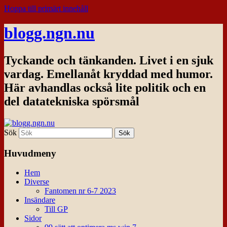
Hoppa till primärt innehåll
blogg.ngn.nu
Tyckande och tänkanden. Livet i en sjuk
vardag. Emellanåt kryddad med humor.
Här avhandlas också lite politik och en
del datatekniska spörsmål
Sök
Huvudmeny
Hem
Diverse
Fantomen nr 6-7 2023
Insändare
Till GP
Sidor