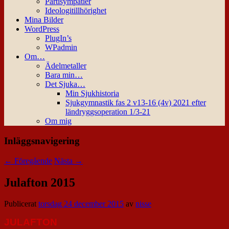
Partisympatier
Ideologitillhörighet
Mina Bilder
WordPress
PlugIn’s
WPadmin
Om…
Ädelmetaller
Bara min…
Det Sjuka…
Min Sjukhistoria
Sjukgymnastik fas 2 v13-16 (4v) 2021 efter
ländryggsoperation 1/3-21
Om mig
Inläggsnavigering
←
Föregående
Nästa
→
Julafton 2015
Publicerat
torsdag 24 december 2015
av
nisse
JULAFTON