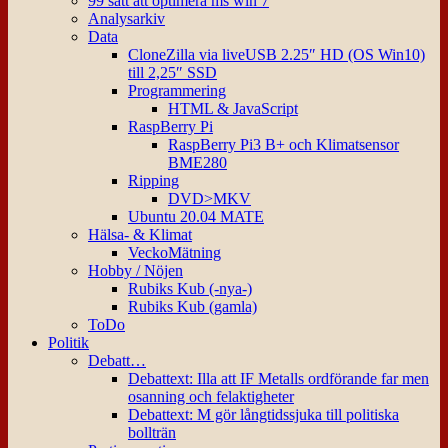
99 sätt att optimera ms win 7
Analysarkiv
Data
CloneZilla via liveUSB 2.25″ HD (OS Win10)
till 2,25″ SSD
Programmering
HTML & JavaScript
RaspBerry Pi
RaspBerry Pi3 B+ och Klimatsensor
BME280
Ripping
DVD>MKV
Ubuntu 20.04 MATE
Hälsa- & Klimat
VeckoMätning
Hobby / Nöjen
Rubiks Kub (-nya-)
Rubiks Kub (gamla)
ToDo
Politik
Debatt…
Debattext: Illa att IF Metalls ordförande far men
osanning och felaktigheter
Debattext: M gör långtidssjuka till politiska
bollträn