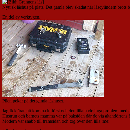
Nytt sk låshus på plats. Det gamla blev skadat när låscylindern bröts b
En del av verktygen.
Pilen pekar på det gamla låshuset.
Jag fick äran att komma in först och den lilla hade inga problem med 
Hustrun och barnets mamma var på baksidan där de via altandörrens fö
Modern var snabb till framsidan och tog över den lilla :me: