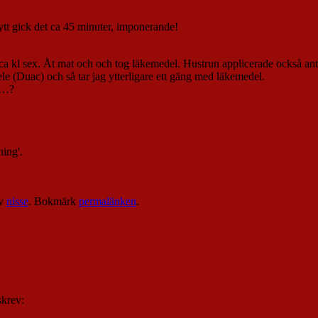
ytt gick det ca 45 minuter, imponerande!
id ca kl sex. Åt mat och och tog läkemedel. Hustrun applicerade också a
e (Duac) och så tar jag ytterligare ett gäng med läkemedel.
l…?
ing'.
v
nisse
. Bokmärk
permalänken
.
skrev: