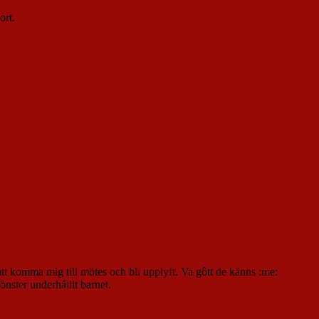
ort.
att komma mig till mötes och bli upplyft. Va gôtt de känns :me:
nster underhållit barnet.