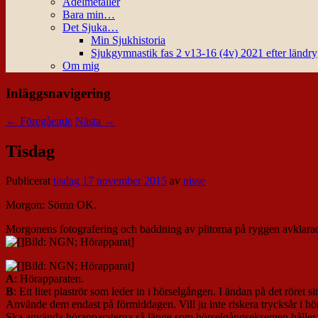
Ädelmetaller
Bara min…
Det Sjuka…
Min Sjukhistoria
Sjukgymnastik fas 2 v13-16 (4v) 2021 efter ländr
Om mig
Inläggsnavigering
←
Föregående
Nästa
→
Tisdag
Publicerat
tisdag 17 november 2015
av
nisse
Morgon: Sömn OK.
Morgonens fotografering och baddning av plitorna på ryggen avklarad
A
: Hörapparaten.
B
: Ett litet plaströr som leder in i hörselgången. I ändan på det röret s
Använde dem endast på förmiddagen. Vill ju inte riskera trycksår i hö
Ska använda hörapparaterna så länge som hörselgångseksemen håller s