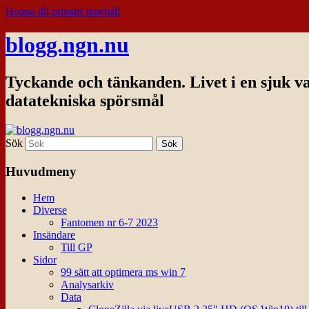
Hoppa till primärt innehåll
blogg.ngn.nu
Tyckande och tänkanden. Livet i en sjuk v
datatekniska spörsmål
Sök
Huvudmeny
Hem
Diverse
Fantomen nr 6-7 2023
Insändare
Till GP
Sidor
99 sätt att optimera ms win 7
Analysarkiv
Data