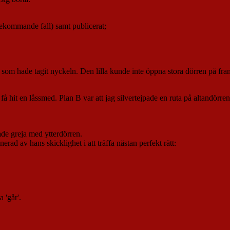
örekommande fall) samt publicerat;
 – som hade tagit nyckeln. Den lilla kunde inte öppna stora dörren på fr
 få hit en låssmed. Plan B var att jag silvertejpade en ruta på altandörr
de greja med ytterdörren.
ad av hans skicklighet i att träffa nästan perfekt rätt:
 'går'.