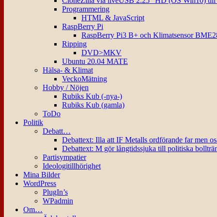
CloneZilla via liveUSB 2.25″ HD (OS Win10) til
Programmering
HTML & JavaScript
RaspBerry Pi
RaspBerry Pi3 B+ och Klimatsensor BME2
Ripping
DVD>MKV
Ubuntu 20.04 MATE
Hälsa- & Klimat
VeckoMätning
Hobby / Nöjen
Rubiks Kub (-nya-)
Rubiks Kub (gamla)
ToDo
Politik
Debatt…
Debattext: Illa att IF Metalls ordförande far men o
Debattext: M gör långtidssjuka till politiska bollträ
Partisympatier
Ideologitillhörighet
Mina Bilder
WordPress
PlugIn’s
WPadmin
Om…