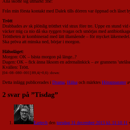
Alla skötte sig utmärkt :me:
Från min första kontakt med Dalek tills dörren var öppnad och låset b
Trött
Drabbades av sk plötslig trötthet vid strax före tre. Uppe en stund v
väcker mig ca nio då ska ryggen tvagas och smörjas med antibiotikagel
Tröttheten är kombinerad med lätt illamående – för mycket läkemede
Ska pröva att minska ned, börjar i morgon.
Hälsoläget
:
Morgon: OK – bästa morgon på länge..?
Dagen: OK – fick änna liksom en adrenalinkick – av grannens 'utelåsn
Kvällen: Trött.
[
04
–
08
–
080
–
001
] 89,4(+0,6) :down:
Detta inlägg publicerades i
Drama
,
Hälsa
och märktes
Hörapparater
a
2 svar på ”
Tisdag
”
Eartech
den
torsdag 31 december 2015 kl. 11:10 11