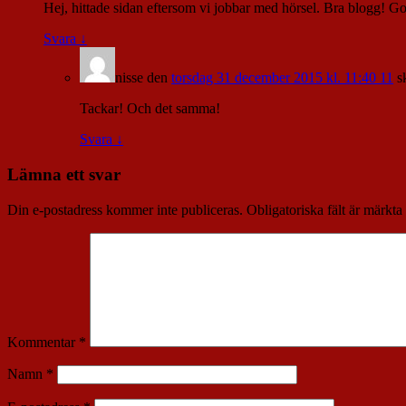
Hej, hittade sidan eftersom vi jobbar med hörsel. Bra blogg! Got
Svara
↓
nisse
den
torsdag 31 december 2015 kl. 11:40 11
s
Tackar! Och det samma!
Svara
↓
Lämna ett svar
Din e-postadress kommer inte publiceras.
Obligatoriska fält är märkta
Kommentar
*
Namn
*