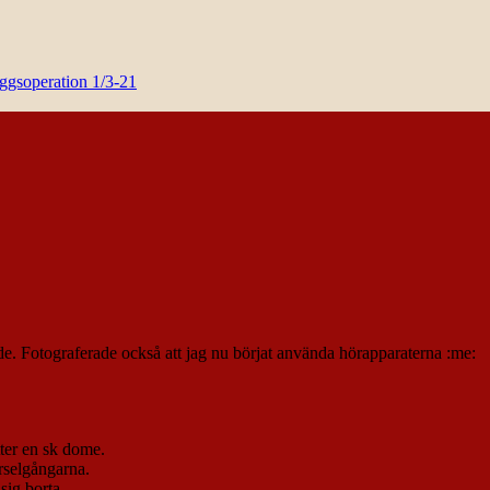
yggsoperation 1/3-21
e. Fotograferade också att jag nu börjat använda hörapparaterna :me:
itter en sk dome.
rselgångarna.
ig borta.