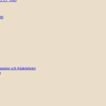
l 2,25″ SSD
80
sanning och felaktigheter
n