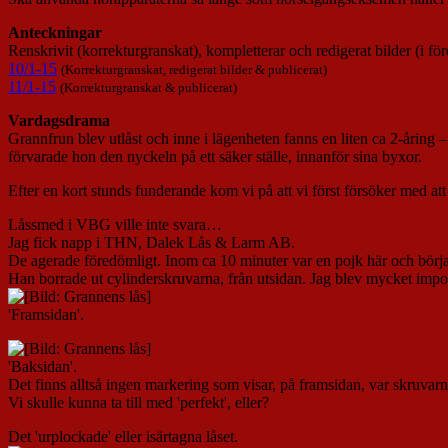
Anteckningar
Renskrivit (korrekturgranskat), kompletterar och redigerat bilder (i f
10/1-15
(Korrekturgranskat, redigerat bilder &
publicerat)
11/1-15
(Korrekturgranskat
& publicerat)
Vardagsdrama
Grannfrun blev utlåst och inne i lägenheten fanns en liten ca 2-åring
förvarade hon den nyckeln på ett säker ställe, innanför sina byxor.
Efter en kort stunds funderande kom vi på att vi först försöker med att
Låssmed i VBG ville inte svara…
Jag fick napp i THN, Dalek Lås & Larm AB.
De agerade föredömligt. Inom ca 10 minuter var en pojk här och börja
Han borrade ut cylinderskruvarna, från utsidan. Jag blev mycket imponer
'Framsidan'.
'Baksidan'.
Det finns alltså ingen markering som visar, på framsidan, var skruvarna
Vi skulle kunna ta till med 'perfekt', eller?
Det 'urplockade' eller isärtagna låset.