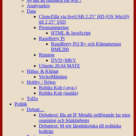
99 sätt att optimera ms win 7
Analysarkiv
Data
CloneZilla via liveUSB 2.25″ HD (OS Win10)
till 2,25″ SSD
Programmering
HTML & JavaScript
RaspBerry Pi
RaspBerry Pi3 B+ och Klimatsensor
BME280
Ripping
DVD>MKV
Ubuntu 20.04 MATE
Hälsa- & Klimat
VeckoMätning
Hobby / Nöjen
Rubiks Kub (-nya-)
Rubiks Kub (gamla)
ToDo
Politik
Debatt…
Debattext: Illa att IF Metalls ordförande far men
osanning och felaktigheter
Debattext: M gör långtidssjuka till politiska
bollträn