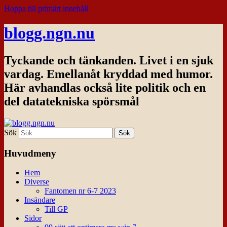
Hoppa till primärt innehåll
blogg.ngn.nu
Tyckande och tänkanden. Livet i en sjuk
vardag. Emellanåt kryddad med humor.
Här avhandlas också lite politik och en
del datatekniska spörsmål
Sök
Huvudmeny
Hem
Diverse
Fantomen nr 6-7 2023
Insändare
Till GP
Sidor