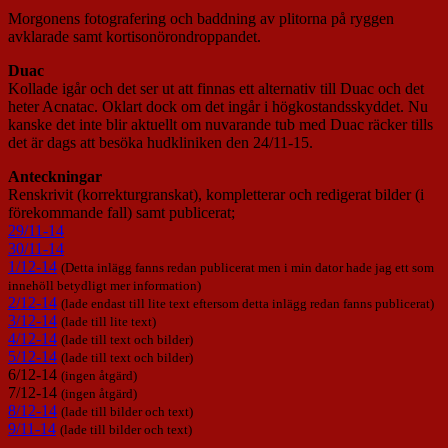
Morgonens fotografering och baddning av plitorna på ryggen
avklarade samt kortisonörondroppandet.
Duac
Kollade igår och det ser ut att finnas ett alternativ till Duac och det
heter Acnatac. Oklart dock om det ingår i högkostandsskyddet. Nu
kanske det inte blir aktuellt om nuvarande tub med Duac räcker tills
det är dags att besöka hudkliniken den 24/11-15.
Anteckningar
Renskrivit (korrekturgranskat), kompletterar och redigerat bilder (i
förekommande fall) samt publicerat;
29/11-14
30/11-14
1/12-14
(Detta inlägg fanns redan publicerat men i min dator hade jag ett som
innehöll betydligt mer information)
2/12-14
(lade endast till lite text eftersom detta inlägg redan fanns publicerat)
3/12-14
(lade till lite text)
4/12-14
(lade till text och bilder)
5/12-14
(lade till text och bilder)
6/12-14
(ingen åtgärd)
7/12-14
(ingen åtgärd)
8/12-14
(lade till bilder och text)
9/11-14
(lade till bilder och text)