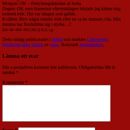
Morgon: OK – förkylningskänslan är borta.
Dagen: OK men framemot eftermiddagen började jag känna mig
extremt trött. Det var sängen som gällde.
Kvällen: Blev något mindre trött efter en ca tre timmars vila. Min
tinnitus har flerdubblat sig i styrka…?
[
04
–
08
–
080
–
001
] 89,1(-0,2) :up:
Detta inlägg publicerades i
Hälsa
och märktes
Läkemedel
,
Publicerat äldre inlägg
av
nisse
. Bokmärk
permalänken
.
Lämna ett svar
Din e-postadress kommer inte publiceras.
Obligatoriska fält är
märkta
*
Kommentar
*