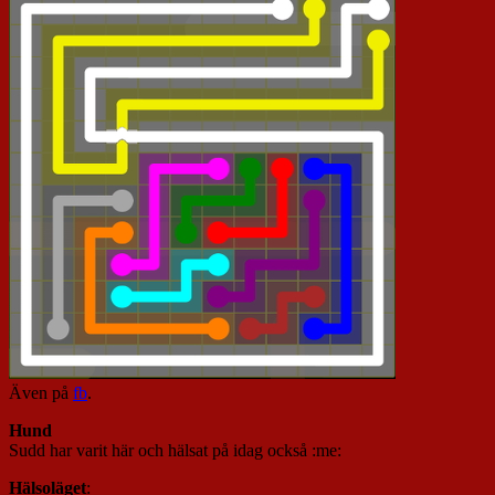
Även på
fb
.
Hund
Sudd har varit här och hälsat på idag också :me:
Hälsoläget
: