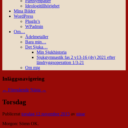
Partisympatier
Ideologitillhörighet
Mina Bilder
WordPress
PlugIn’s
WPadmin
Om…
Ädelmetaller
Bara min…
Det Sjuka…
Min Sjukhistoria
Sjukgymnastik fas 2 v13-16 (4v) 2021 efter
ländryggsoperation 1/3-21
Om mig
Inläggsnavigering
←
Föregående
Nästa
→
Torsdag
Publicerat
torsdag 12 november 2015
av
nisse
Morgon: Sömn OK.