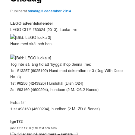
Publicerat
onsdag 3 december 2014
LEGO adventskalender
LEGO CITY #60024 (2013). Lucka tre:
Hund med skål och ben.
Tog inte så lång tid att 'bygga' ihop denna :me:
1st #13257 (6025192) Hund med dekoration nr 3 (Dog With Deco
No. 3)
1st #6256 (4243920) Hundskål (Dish Ø24)
2st #93160 (4600294), hundben (2 M. Ø3.2 Bones)
Extra 'bit'
1 st #93160 (4600294), hundben (2 M. Ø3.2 Bones)
lgn172
(not 151112: lagt till text och bild)
[Ev fyller jag på med mera – senare…]