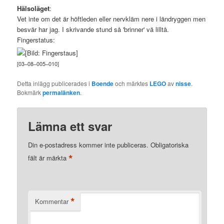
Hälsoläget
:
Vet inte om det är höftleden eller nervkläm nere i ländryggen men
besvär har jag. I skrivande stund så 'brinner' vä lilltå.
Fingerstatus:
[
03
–
08
–
005
–
010
]
Detta inlägg publicerades i
Boende
och märktes
LEGO
av
nisse
.
Bokmärk
permalänken
.
Lämna ett svar
Din e-postadress kommer inte publiceras.
Obligatoriska
*
fält är märkta
*
Kommentar