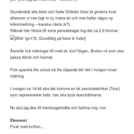
Grundmålat alla lister och foder (Kökets lister är givetvis kvar
eftersom vi inte lagt in ny matta än och inte heller någon ny
köksinredning – kanske nästa år?).
Räknat från första till sista penseldraget tog det ca 2,5 timmar:
Återstår två målningar till med sk 'slut'-färgen. Bruten vit som ska
passa dörrar och karmar.
Fick spackla lite också så lite slipande blir det i morgon innan
målning.
I morgon ca 14:45 ska det komma en sk servicetekniker (Tony)
som representerar hafa. han ska byta duschdörrarna.
Nu ska jag åka till hamburgerställe och belöna mig :me:
Ekonomi
Fixat med kvitton…