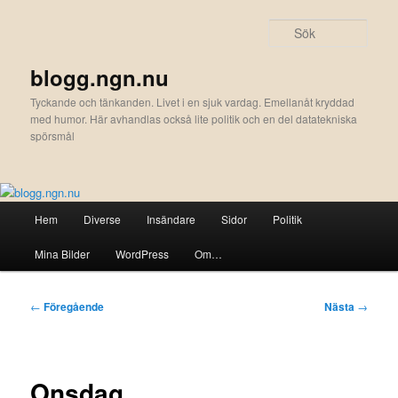
Hoppa
till
Sök
primärt
innehåll
blogg.ngn.nu
Tyckande och tänkanden. Livet i en sjuk vardag. Emellanåt kryddad
med humor. Här avhandlas också lite politik och en del datatekniska
spörsmål
Huvudmeny
Hem
Diverse
Insändare
Sidor
Politik
Mina Bilder
WordPress
Om…
Inläggsnavigering
←
Föregående
Nästa
→
Onsdag