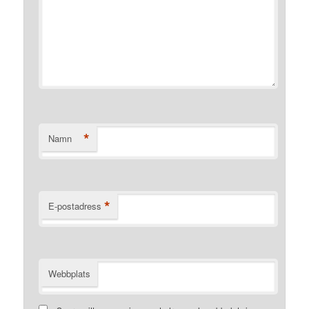
*
Namn
*
E-postadress
Webbplats