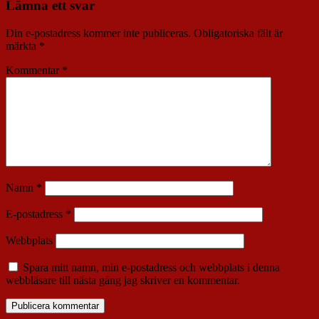
Lämna ett svar
Din e-postadress kommer inte publiceras.
Obligatoriska fält är
märkta
*
Kommentar
*
Namn
*
E-postadress
*
Webbplats
Spara mitt namn, min e-postadress och webbplats i denna
webbläsare till nästa gång jag skriver en kommentar.