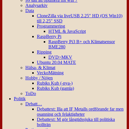
99 sätt att optimera ms win 7
Analysarkiv
Data
CloneZilla via liveUSB 2.25″ HD (OS Win10)
till 2,25″ SSD
Programmering
HTML & JavaScript
RaspBerry Pi
RaspBerry Pi3 B+ och Klimatsensor
BME280
Ripping
DVD>MKV
Ubuntu 20.04 MATE
Hälsa- & Klimat
VeckoMätning
Hobby / Nöjen
Rubiks Kub (-nya-)
Rubiks Kub (gamla)
ToDo
Politik
Debatt…
Debattext: Illa att IF Metalls ordförande far men
osanning och felaktigheter
Debattext: M gör långtidssjuka till politiska
bollträn