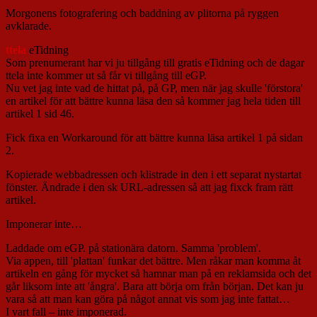
Morgonens fotografering och baddning av plitorna på ryggen
avklarade.
ttela
eTidning
Som prenumerant har vi ju tillgång till gratis eTidning och de dagar
ttela inte kommer ut så får vi tillgång till eGP.
Nu vet jag inte vad de hittat på, på GP, men när jag skulle 'förstora'
en artikel för att bättre kunna läsa den så kommer jag hela tiden till
artikel 1 sid 46.
Fick fixa en Workaround för att bättre kunna läsa artikel 1 på sidan
2.
Kopierade webbadressen och klistrade in den i ett separat nystartat
fönster. Ändrade i den sk URL-adressen så att jag fixck fram rätt
artikel.
Imponerar inte…
Laddade om eGP. på stationära datorn. Samma 'problem'.
Via appen, till 'plattan' funkar det bättre. Men råkar man komma åt
artikeln en gång för mycket så hamnar man på en reklamsida och det
går liksom inte att 'ångra'. Bara att börja om från början. Det kan ju
vara så att man kan göra på något annat vis som jag inte fattat…
I vart fall – inte imponerad.