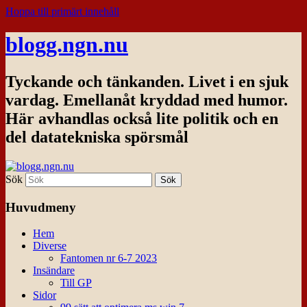
Hoppa till primärt innehåll
blogg.ngn.nu
Tyckande och tänkanden. Livet i en sjuk
vardag. Emellanåt kryddad med humor.
Här avhandlas också lite politik och en
del datatekniska spörsmål
Sök
Huvudmeny
Hem
Diverse
Fantomen nr 6-7 2023
Insändare
Till GP
Sidor