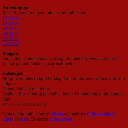
Anteckningar
Renskrivit och redigerat bilder samt publicerat;
17/10-14
18/10-14
19/10-14
20/10-14
21/10-14
22/10-14
Bloggen
Ser att den skulle behöva en design & innehållsöversyn. Det är en
'massa' på 'start'-sidan som är inaktuellt…
Hälsoläget
:
Morgon: Kändes riktigt OK idag. Gott humör men samma värk som
tidigare.
Dagen: Faktiskt relativt ok.
Kvällen: Inte så tokigt på kvällen heller. Unnade mig en bit baguette
:me:
[
04
–
07
–
080
–
001
] 91,1(-0,2)
Detta inlägg publicerades i
Media
och märktes
Publicerat äldre
inlägg
av
nisse
. Bokmärk
permalänken
.