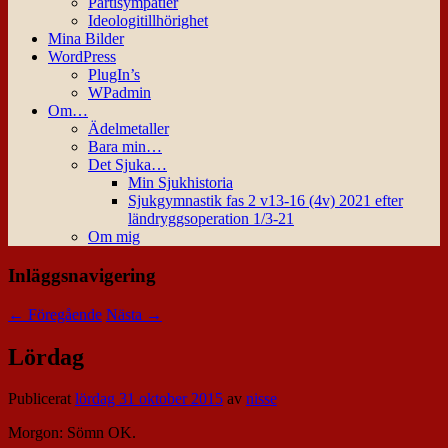
Partisympatier
Ideologitillhörighet
Mina Bilder
WordPress
PlugIn’s
WPadmin
Om…
Ädelmetaller
Bara min…
Det Sjuka…
Min Sjukhistoria
Sjukgymnastik fas 2 v13-16 (4v) 2021 efter
ländryggsoperation 1/3-21
Om mig
Inläggsnavigering
←
Föregående
Nästa
→
Lördag
Publicerat
lördag 31 oktober 2015
av
nisse
Morgon: Sömn OK.