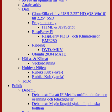
99 sätt att optimera ms win 7
Analysarkiv
Data
CloneZilla via liveUSB 2.25″ HD (OS Win10)
till 2,25″ SSD
Programmering
HTML & JavaScript
RaspBerry Pi
RaspBerry Pi3 B+ och Klimatsensor
BME280
Ripping
DVD>MKV
Ubuntu 20.04 MATE
Hälsa- & Klimat
VeckoMätning
Hobby / Nöjen
Rubiks Kub (-nya-)
Rubiks Kub (gamla)
ToDo
Politik
Debatt…
Debattext: Illa att IF Metalls ordförande far men
osanning och felaktigheter
Debattext: M gör långtidssjuka till politiska
bollträn