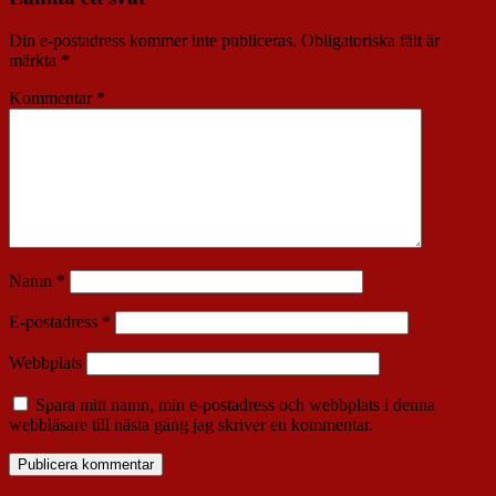
Din e-postadress kommer inte publiceras.
Obligatoriska fält är
märkta
*
Kommentar
*
Namn
*
E-postadress
*
Webbplats
Spara mitt namn, min e-postadress och webbplats i denna
webbläsare till nästa gång jag skriver en kommentar.