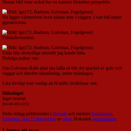
Denna bild visar också hur en kamera förändrar perspektiv.
Nu ligger värmerören även nästan inne i väggen. I vart fall under
gipsskivorna.
Frånluftsventilen.
Enda lilla obetydliga missöde jag kunde hitta.
Duktiga pojkar :me:
Om Golvman-Ralfs plan ska hålla så blir det spackel av golv och
väggar och därefter takmålning, under måndagen.
Lika trevligt som vanligt att få träffa Siv&Sune :me:
Hälsoläget
:
Inget noterat.
[04-08-005-025]
Detta inlägg publicerades i
Boende
och märktes
Fogelgrens
,
Golvman
,
lgn172 renovering
av
nisse
. Bokmärk
permalänken
.
Lämna ett svar