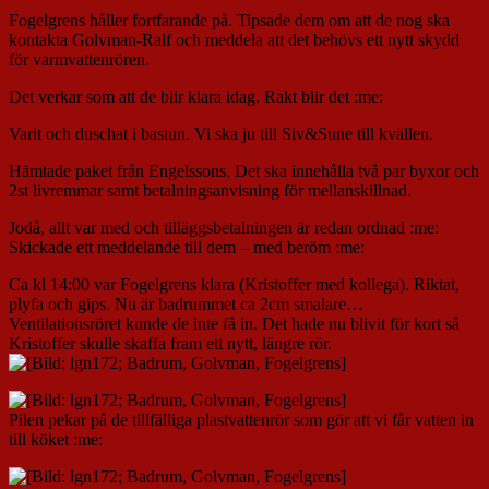
Fogelgrens håller fortfarande på. Tipsade dem om att de nog ska
kontakta Golvman-Ralf och meddela att det behövs ett nytt skydd
för varmvattenrören.
Det verkar som att de blir klara idag. Rakt blir det :me:
Varit och duschat i bastun. Vi ska ju till Siv&Sune till kvällen.
Hämtade paket från Engelssons. Det ska innehålla två par byxor och
2st livremmar samt betalningsanvisning för mellanskillnad.
Jodå, allt var med och tilläggsbetalningen är redan ordnad :me:
Skickade ett meddelande till dem – med beröm :me:
Ca kl 14:00 var Fogelgrens klara (Kristoffer med kollega). Riktat,
plyfa och gips. Nu är badrummet ca 2cm smalare…
Ventilationsröret kunde de inte få in. Det hade nu blivit för kort så
Kristoffer skulle skaffa fram ett nytt, längre rör.
Pilen pekar på de tillfälliga plastvattenrör som gör att vi får vatten in
till köket :me: