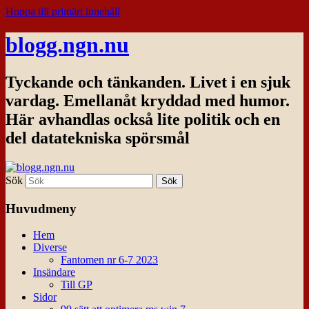
Hoppa till primärt innehåll
blogg.ngn.nu
Tyckande och tänkanden. Livet i en sjuk
vardag. Emellanåt kryddad med humor.
Här avhandlas också lite politik och en
del datatekniska spörsmål
Sök
Huvudmeny
Hem
Diverse
Fantomen nr 6-7 2023
Insändare
Till GP
Sidor