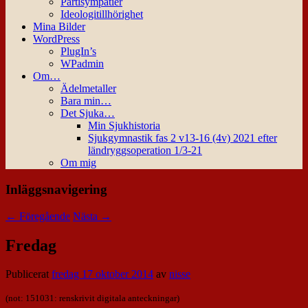
Partisympatier
Ideologitillhörighet
Mina Bilder
WordPress
PlugIn’s
WPadmin
Om…
Ädelmetaller
Bara min…
Det Sjuka…
Min Sjukhistoria
Sjukgymnastik fas 2 v13-16 (4v) 2021 efter
ländryggsoperation 1/3-21
Om mig
Inläggsnavigering
←
Föregående
Nästa
→
Fredag
Publicerat
fredag 17 oktober 2014
av
nisse
(not: 151031: renskrivit digitala anteckningar)