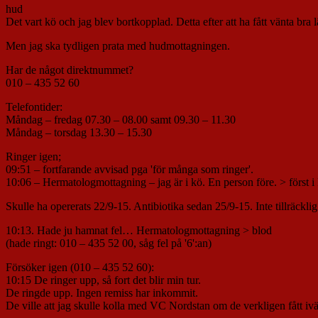
hud
Det vart kö och jag blev bortkopplad. Detta efter att ha fått vänta bra
Men jag ska tydligen prata med hudmottagningen.
Har de något direktnummet?
010 – 435 52 60
Telefontider:
Måndag – fredag 07.30 – 08.00 samt 09.30 – 11.30
Måndag – torsdag 13.30 – 15.30
Ringer igen;
09:51 – fortfarande avvisad pga 'för många som ringer'.
10:06 – Hermatologmottagning – jag är i kö. En person före. > först i
Skulle ha opererats 22/9-15. Antibiotika sedan 25/9-15. Inte tillräcklig
10:13. Hade ju hamnat fel… Hermatologmottagning > blod
(hade ringt: 010 – 435 52 00, såg fel på '6':an)
Försöker igen (010 – 435 52 60):
10:15 De ringer upp, så fort det blir min tur.
De ringde upp. Ingen remiss har inkommit.
De ville att jag skulle kolla med VC Nordstan om de verkligen fått iv