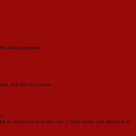
den analoga journalen.
and. Och det vill vi ju inte…
es.
åkar ha en halv tub av hemma :me: ). Hade skadan varit djupare så är