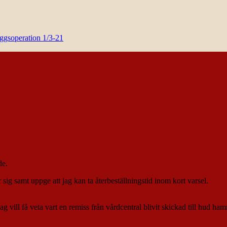
yggsoperation 1/3-21
de.
ig samt uppge att jag kan ta återbeställningstid inom kort varsel.
vill få veta vart en remiss från vårdcentral blivit skickad till hud ham