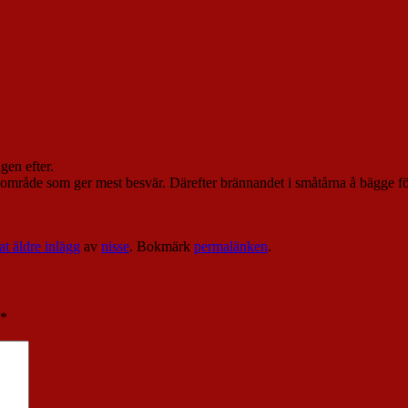
gen efter.
näområde som ger mest besvär. Därefter brännandet i småtårna å bägge f
at äldre inlägg
av
nisse
. Bokmärk
permalänken
.
*