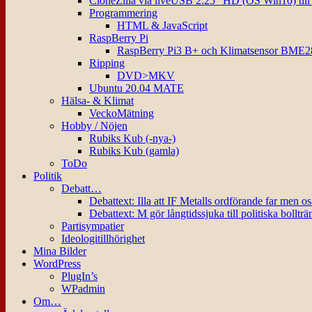
CloneZilla via liveUSB 2.25″ HD (OS Win10) til
Programmering
HTML & JavaScript
RaspBerry Pi
RaspBerry Pi3 B+ och Klimatsensor BME2
Ripping
DVD>MKV
Ubuntu 20.04 MATE
Hälsa- & Klimat
VeckoMätning
Hobby / Nöjen
Rubiks Kub (-nya-)
Rubiks Kub (gamla)
ToDo
Politik
Debatt…
Debattext: Illa att IF Metalls ordförande far men o
Debattext: M gör långtidssjuka till politiska bollträ
Partisympatier
Ideologitillhörighet
Mina Bilder
WordPress
PlugIn’s
WPadmin
Om…