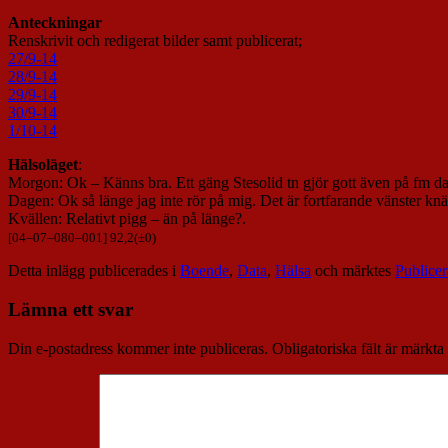
Anteckningar
Renskrivit och redigerat bilder samt publicerat;
27/9-14
28/9-14
29/9-14
30/9-14
1/10-14
Hälsoläget
:
Morgon: Ok – Känns bra. Ett gäng Stesolid tn gjör gott även på fm da
Dagen: Ok så länge jag inte rör på mig. Det är fortfarande vänster k
Kvällen: Relativt pigg – än på länge?.
[
04
–
07
–
080
–
001
] 92,2(±0)
Detta inlägg publicerades i
Boende
,
Data
,
Hälsa
och märktes
Publicer
Lämna ett svar
Din e-postadress kommer inte publiceras.
Obligatoriska fält är märkta