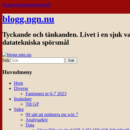
Hoppa till primärt innehåll
blogg.ngn.nu
Tyckande och tänkanden. Livet i en sjuk v
datatekniska spörsmål
Sök
Huvudmeny
Hem
Diverse
Fantomen nr 6-7 2023
Insändare
Till GP
Sidor
99 sätt att optimera ms win 7
Analysarkiv
Data