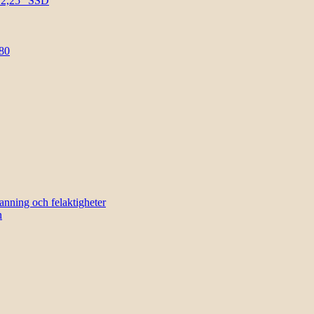
l 2,25″ SSD
80
sanning och felaktigheter
n