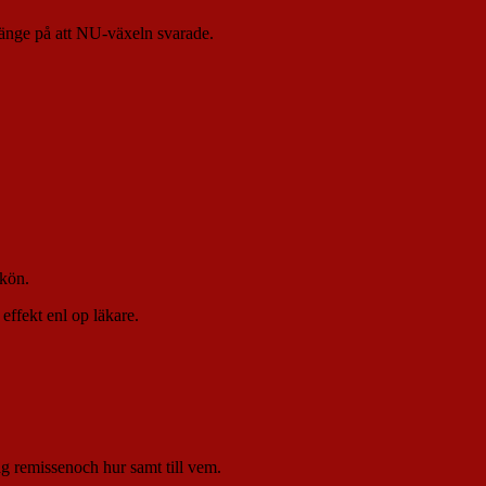
 länge på att NU-växeln svarade.
 kön.
 effekt enl op läkare.
äg remissenoch hur samt till vem.