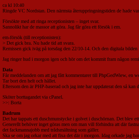
ca kl 10:40
Ringde VC Nordstan. Den närmsta återuppringningstiden de hade v
Försökte med att ringa receptionisten – inget svar.
Sannolikt har de massor att göra. Jag får göra ett försök i em.
em-försök (till receptionisten):
> Det gick bra. Nu hade tid att svara.
Remissen gick iväg på torsdag den 22/10-14. Och den digitala bilden i
Jag ringer hud i morgon igen och hör om det kommit fram någon remi
Data
Får meddelanden om att jag fått kommentarer till PhpGedWiew, en web
Tar bort den helt och hållet.
Eftersom den är PHP-baserad och jag inte har uppdaterat den så kan d
Sköter borttagandet via cPanel.
>>: Borta
Badrum
Det har tappats ett duschmunstycke i golvet i duschörnan. Det blev ett lit
Generellt behöver inget göras men om man vill förhindra att där fastn
det fackmannajobb med trådsmältning som gäller.
Ska se om jag orkar med att fixa det där i morgon. Idag orkade jag ba