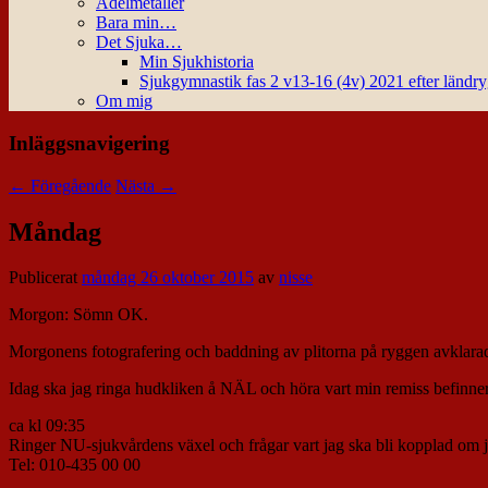
Ädelmetaller
Bara min…
Det Sjuka…
Min Sjukhistoria
Sjukgymnastik fas 2 v13-16 (4v) 2021 efter ländr
Om mig
Inläggsnavigering
←
Föregående
Nästa
→
Måndag
Publicerat
måndag 26 oktober 2015
av
nisse
Morgon: Sömn OK.
Morgonens fotografering och baddning av plitorna på ryggen avklara
Idag ska jag ringa hudkliken å NÄL och höra vart min remiss befinner s
ca kl 09:35
Ringer NU-sjukvårdens växel och frågar vart jag ska bli kopplad om jag 
Tel: 010-435 00 00