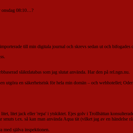
ar onsdag 08:10…?
mporterade till min digitala journal och skrevs sedan ut och bifogades 
ss.
baserad släktdatabas som jag slutat använda. Har den på rel.ngn.nu.
en utgöra en säkerhetsrisk för hela min domän – och webhotellet; Oderl
et, litet jack eller 'repa' i ytskiktet. Ejes golv i Trollhättan konsulterad
ar smuts t.ex. så kan man använda Aqua tät (vilket jag av en händelse r
ra med själva inspektionen.