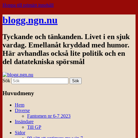
Hoppa till primärt innehåll
blogg.ngn.nu
Tyckande och tänkanden. Livet i en sjuk
vardag. Emellanåt kryddad med humor.
Här avhandlas också lite politik och en
del datatekniska spörsmål
Sök
Huvudmeny
Hem
Diverse
Fantomen nr 6-7 2023
Insändare
Till GP
Sidor