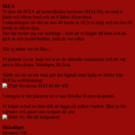
IKEA
Vi åkte till IKEA att kontrollmäta byråerna (MALM); en med 6
lådår och 80cm bred och en 6 lådor 40cm bred.
I nätkatalogen sår det att den 40 breda är 48,5cm djup och att den 80
breda är 48cm djup.
Det där tyckte jag var märkligt – trots att vi ringde till dem och de
gick ut och kontrollmätte, jodå de var olika.
När
vi
mätte var de lika…
Vi puttade t.o.m. ihop två st av de aktuella varianterna och de var
precis lika djupa. Nämligen 48,3cm.
Såhär ser det ut när man gör det digitalt med hjälp av bilder från
IKEAs webbkatalog:
I morgon är det planerat att vi ska försöka få dem ihopsatta.
Vi köpte också en liten fäll att lägga på pallen i hallen. Bkir ju lite
varmare och goare om rumpan då :me:
Hälsoläget
:
Morgon: OK.