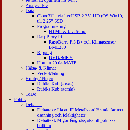
99 sätt att optimera ms win 7
Analysarkiv
Data
CloneZilla via liveUSB 2.25″ HD (OS Win10)
till 2,25″ SSD
Programmering
HTML & JavaScript
RaspBerry Pi
RaspBerry Pi3 B+ och Klimatsensor
BME280
Ripping
DVD>MKV
Ubuntu 20.04 MATE
Hälsa- & Klimat
VeckoMätning
Hobby / Nöjen
Rubiks Kub (-nya-)
Rubiks Kub (gamla)
ToDo
Politik
Debatt…
Debattext: Illa att IF Metalls ordförande far men
osanning och felaktigheter
Debattext: M gör långtidssjuka till politiska
bollträn