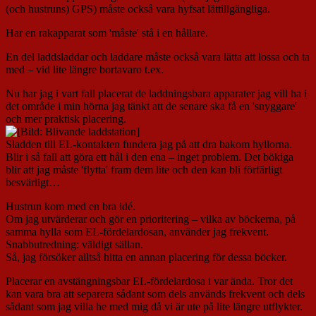
(och hustruns) GPS) måste också vara hyfsat lättillgängliga.
Har en rakapparat som 'måste' stå i en hållare.
En del laddsladdar och laddare måste också vara lätta att lossa och ta
med – vid lite längre bortavaro t.ex.
Nu har jag i vart fall placerat de laddningsbara apparater jag vill ha i
det område i min hörna jag tänkt att de senare ska få en 'snyggare'
och mer praktisk placering.
Sladden till EL-kontakten fundera jag på att dra bakom hyllorna.
Blir i så fall att göra ett hål i den ena – inget problem. Det bökiga
blir att jag måste 'flytta' fram dem lite och den kan bli förfärligt
besvärligt…
Hustrun kom med en bra idé.
Om jag utvärderar och gör en prioritering – vilka av böckerna, på
samma hylla som EL-fördelardosan, använder jag frekvent.
Snabbutredning: väldigt sällan.
Så, jag försöker alltså hitta en annan placering för dessa böcker.
Placerar en avstängningsbar EL-fördelardosa i var ända. Tror det
kan vara bra att separera sådant som dels används frekvent och dels
sådant som jag villa he med mig då vi är ute på lite längre utflykter.