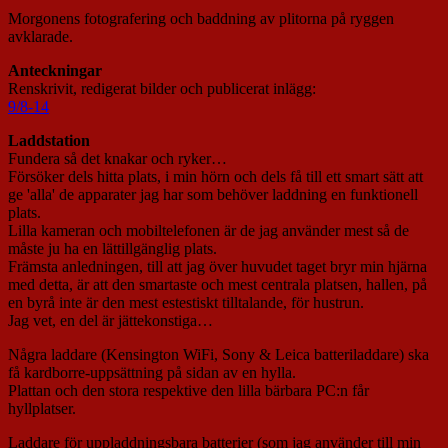
Morgonens fotografering och baddning av plitorna på ryggen
avklarade.
Anteckningar
Renskrivit, redigerat bilder och publicerat inlägg:
9/8-14
Laddstation
Fundera så det knakar och ryker…
Försöker dels hitta plats, i min hörn och dels få till ett smart sätt att
ge 'alla' de apparater jag har som behöver laddning en funktionell
plats.
Lilla kameran och mobiltelefonen är de jag använder mest så de
måste ju ha en lättillgänglig plats.
Främsta anledningen, till att jag över huvudet taget bryr min hjärna
med detta, är att den smartaste och mest centrala platsen, hallen, på
en byrå inte är den mest estestiskt tilltalande, för hustrun.
Jag vet, en del är jättekonstiga…
Några laddare (Kensington WiFi, Sony & Leica batteriladdare) ska
få kardborre-uppsättning på sidan av en hylla.
Plattan och den stora respektive den lilla bärbara PC:n får
hyllplatser.
Laddare för uppladdningsbara batterier (som jag använder till min