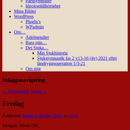
Partisympatier
Ideologitillhörighet
Mina Bilder
WordPress
PlugIn’s
WPadmin
Om…
Ädelmetaller
Bara min…
Det Sjuka…
Min Sjukhistoria
Sjukgymnastik fas 2 v13-16 (4v) 2021 efter
ländryggsoperation 1/3-21
Om mig
Inläggsnavigering
←
Föregående
Nästa
→
Fredag
Publicerat
fredag 9 oktober 2015
av
nisse
Morgon: Sömn OK.