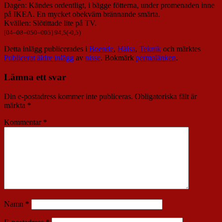
Dagen: Kändes ordentligt, i bägge fötterna, under promenaden inne
på IKEA. En mycket obekväm brännande smärta.
Kvällen: Slötittade lite på TV.
[
04
–
08
–
050
–
005
] 94,5(-0,5)
Detta inlägg publicerades i
Boende
,
Hälsa
,
Teknik
och märktes
Publicerat äldre inlägg
av
nisse
. Bokmärk
permalänken
.
Lämna ett svar
Din e-postadress kommer inte publiceras.
Obligatoriska fält är
märkta
*
Kommentar
*
Namn
*