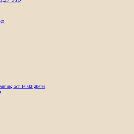
l 2,25″ SSD
80
sanning och felaktigheter
n