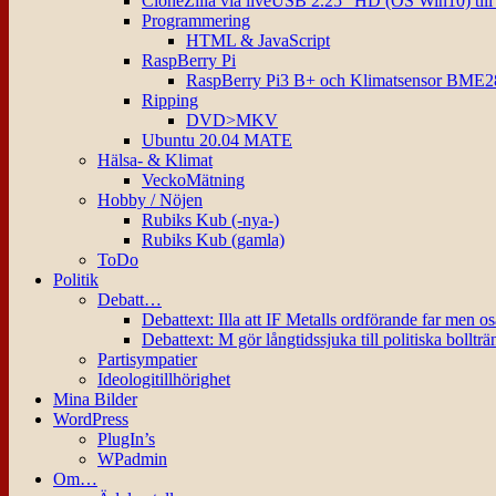
CloneZilla via liveUSB 2.25″ HD (OS Win10) til
Programmering
HTML & JavaScript
RaspBerry Pi
RaspBerry Pi3 B+ och Klimatsensor BME2
Ripping
DVD>MKV
Ubuntu 20.04 MATE
Hälsa- & Klimat
VeckoMätning
Hobby / Nöjen
Rubiks Kub (-nya-)
Rubiks Kub (gamla)
ToDo
Politik
Debatt…
Debattext: Illa att IF Metalls ordförande far men o
Debattext: M gör långtidssjuka till politiska bollträ
Partisympatier
Ideologitillhörighet
Mina Bilder
WordPress
PlugIn’s
WPadmin
Om…