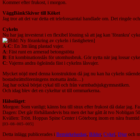
Kommer efter frukost, i morgon.
VäggBänkSkivor till Köket
Jag tror att det var detta ett telefonsamtal handlade om. Det ringd
Cykeln
Nu har jag investerat i en flexibel lösning så att jag kan 'förankra' cyke
A-C
: En 3m lång plastad vajer.
A
: Fäst runt en armerad betongstötta
B
: Ett kombinationslås för utomhusbruk. Gör nytta när jag lossar cyk
C
: Vajerns andra ögleända fäst i cykelns låsvajer.
Mycket nöjd med denna konstruktion då jag nu kan ha cykeln stående unde
bostadsrättsföreningens motsatta ända…)
Jag har också börjat cykal till och från varmbadsjukgymnastiken.
Och idag blev det en cykeltur ut till ormmarkerna.
Hälsoläget
:
Morgon: Som vanligt; känns bra till strax efter frukost då dalar jag. 
Dagen: Det går förhållandevis bra men det har gått åt tvo Nobligan 50
Kvällen: Trött. Hoppas Spine Center i Göteborg inom en nära framtid s
[
03
–
08
–
005
–
005
]
Detta inlägg publicerades i
Bemärkelsedag
,
Bilder
,
Cykel
,
Djur
och m