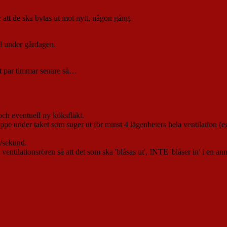
r att de ska bytas ut mot nytt, någon gång.
ll under gårdagen.
Ett par timmar senare så…
ch eventuell ny köksfläkt.
t uppe under taket som suger ut för minst 4 lägenheters hela ventilation 
r/sekund.
ventilationsrören så att det som ska 'blåsas ut', INTE 'blåser in' i en anna