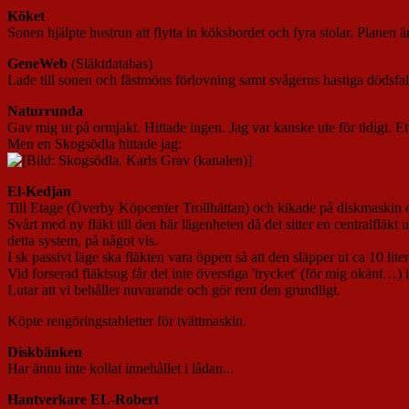
Köket
Sonen hjälpte hustrun att flytta in köksbordet och fyra stolar. Planen ä
GeneWeb
(Släktdatabas)
Lade till sonen och fästmöns förlovning samt svågerns hastiga dödsfa
Naturrunda
Gav mig ut på ormjakt. Hittade ingen. Jag var kanske ute för tidigt. 
Men en Skogsödla hittade jag:
El-Kedjan
Till Etage (Överby Köpcenter Trollhättan) och kikade på diskmaskin o
Svårt med ny fläkt till den här lägenheten då det sitter en centralfläk
detta system, på något vis.
I sk passivt läge ska fläkten vara öppen så att den släpper ut ca 10 lite
Vid forserad fläktsug får det inte överstiga 'trycket' (för mig okänt…) i 
Lutar att vi behåller nuvarande och gör rent den grundligt.
Köpte rengöringstabletter för tvättmaskin.
Diskbänken
Har ännu inte kollat innehållet i lådan..
.
Hantverkare EL-Robert