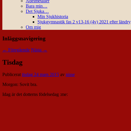
Ädelmetaller
Bara min…
Det Sjuka…
Min Sjukhistoria
Sjukgymnastik fas 2 v13-16 (4v) 2021 efter ländr
Om mig
Inläggsnavigering
←
Föregående
Nästa
→
Tisdag
Publicerat
tisdag 24 mars 2015
av
nisse
Morgon: Sovit bra.
Idag är det dotterns födelsedag :me: