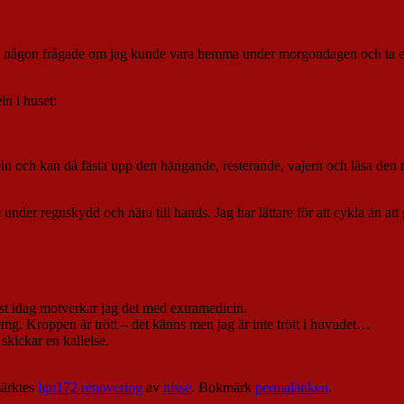
e och någon frågade om jag kunde vara hemma under morgondagen och ta 
ln i huset:
eln och kan då fästa upp den hängande, resterande, vajern och låsa den 
r regnskydd och nära till hands. Jag har lättare för att cykla än att gå
Fast idag motverkar jag det med extramedicin.
mg. Kroppen är trött – det känns men jag är inte trött i huvudet…
kickar en kallelse.
ärktes
lgn172 renovering
av
nisse
. Bokmärk
permalänken
.