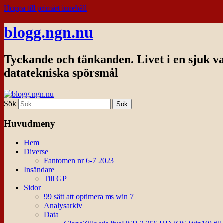
Hoppa till primärt innehåll
blogg.ngn.nu
Tyckande och tänkanden. Livet i en sjuk v
datatekniska spörsmål
Sök
Huvudmeny
Hem
Diverse
Fantomen nr 6-7 2023
Insändare
Till GP
Sidor
99 sätt att optimera ms win 7
Analysarkiv
Data