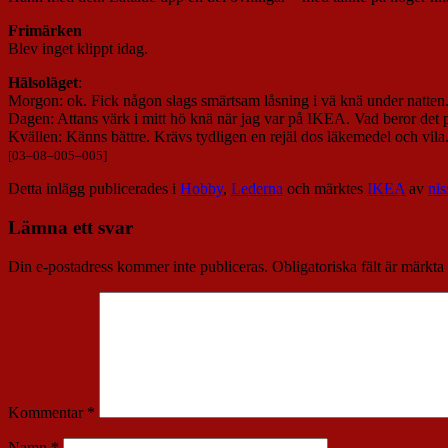
Frimärken
Blev inget klippt idag.
Hälsoläget
:
Morgon: ok. Fick någon slags smärtsam låsning i vä knä under natten. 
Dagen: Attans värk i mitt hö knä när jag var på IKEA. Vad beror det 
Kvällen: Känns bättre. Krävs tydligen en rejäl dos läkemedel och vila
[
03
–
08
–
005
–
005
]
Detta inlägg publicerades i
Hobby
,
Lederna
och märktes
IKEA
av
nis
Lämna ett svar
Din e-postadress kommer inte publiceras.
Obligatoriska fält är märkta
Kommentar
*
Namn
*