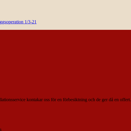
yggsoperation 1/3-21
llationsservice kontakar oss för en förbesiktning och de ger då en offert.
ä.