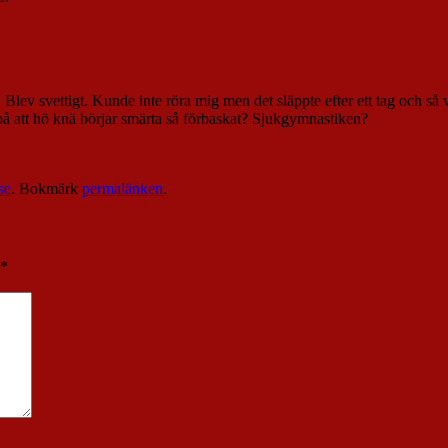
Blev svettigt. Kunde inte röra mig men det släppte efter ett tag och så 
på att hö knä börjar smärta så förbaskat? Sjukgymnastiken?
.
se
. Bokmärk
permalänken
.
*