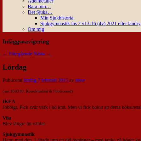
Ädelmetaller
Bara min…
Det Sjuka…
Min Sjukhistoria
Sjukgymnastik fas 2 v13-16 (4v) 2021 efter ländr
Om mig
Inläggsnavigering
←
Föregående
Nästa
→
Lördag
Publicerat
lördag 7 februari 2015
av
nisse
(not 160318: Korrekturläst & Publicerad)
IKEA
Jobbigt. Fick svår värk i hö knä. Men vi fick bokat att deras köksinsta
Vila
Blev längre än väntat.
Sjukgymnastik
Hann med den. Lättade upp en del övningar – med tanke på höger kn