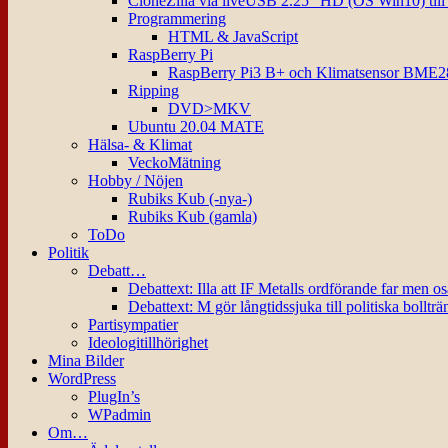
CloneZilla via liveUSB 2.25″ HD (OS Win10) til
Programmering
HTML & JavaScript
RaspBerry Pi
RaspBerry Pi3 B+ och Klimatsensor BME2
Ripping
DVD>MKV
Ubuntu 20.04 MATE
Hälsa- & Klimat
VeckoMätning
Hobby / Nöjen
Rubiks Kub (-nya-)
Rubiks Kub (gamla)
ToDo
Politik
Debatt…
Debattext: Illa att IF Metalls ordförande far men o
Debattext: M gör långtidssjuka till politiska bollträ
Partisympatier
Ideologitillhörighet
Mina Bilder
WordPress
PlugIn’s
WPadmin
Om…