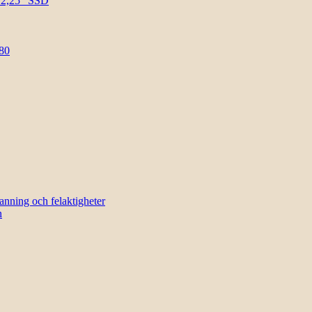
l 2,25″ SSD
80
sanning och felaktigheter
n