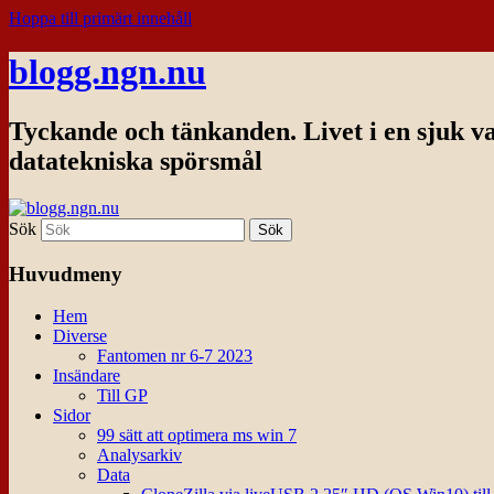
Hoppa till primärt innehåll
blogg.ngn.nu
Tyckande och tänkanden. Livet i en sjuk v
datatekniska spörsmål
Sök
Huvudmeny
Hem
Diverse
Fantomen nr 6-7 2023
Insändare
Till GP
Sidor
99 sätt att optimera ms win 7
Analysarkiv
Data