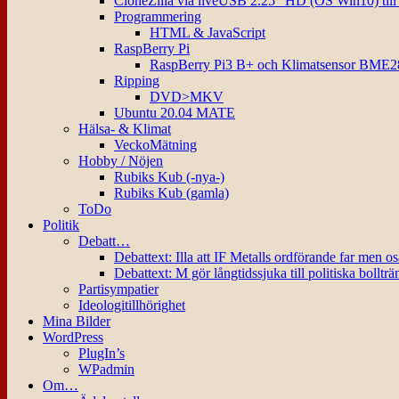
CloneZilla via liveUSB 2.25″ HD (OS Win10) til
Programmering
HTML & JavaScript
RaspBerry Pi
RaspBerry Pi3 B+ och Klimatsensor BME2
Ripping
DVD>MKV
Ubuntu 20.04 MATE
Hälsa- & Klimat
VeckoMätning
Hobby / Nöjen
Rubiks Kub (-nya-)
Rubiks Kub (gamla)
ToDo
Politik
Debatt…
Debattext: Illa att IF Metalls ordförande far men o
Debattext: M gör långtidssjuka till politiska bollträ
Partisympatier
Ideologitillhörighet
Mina Bilder
WordPress
PlugIn’s
WPadmin
Om…