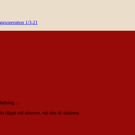
yggsoperation 1/3-21
infattning…
det släppt vid skruven, vid den sk skalmen.