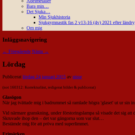
Ädelmetaller
Bara min…
Det Sjuka…
Min Sjukhistoria
Sjukgymnastik fas 2 v13-16 (4v) 2021 efter ländr
Om mig
Inläggsnavigering
←
Föregående
Nästa
→
Lördag
Publicerat
lördag 24 januari 2015
av
nisse
(not 160312:
Korrekturläst, redigerat bilder & publicerat
)
Glasögon
När jag tvättade mig i badrummet så ramlade högra 'glaset' ut ur sin 
Vid närmare granskning, under förstoringslampa så visade det sig att 
Skruvade ihop den – det var gängorna som var slut…
Bestämde mig för att pröva med superlimmet.
Frimärken