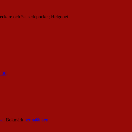
deckare och 5st seriepocket; Helgonet.
 30
.
se
. Bokmärk
permalänken
.