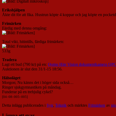
Erikshjälpen
Åkte dit för att fika. Hustrun köpte 4 koppar och jag köpte en pocket
Frimärken
Färdig med denna omgång:
Total vikt, hitintills, färdiga frimärken:
533g
Tradera
Lagt ett bud (790 kr) på en:
Qomo Hite Vision dokumentkamera QPC
Auktionen är slut den 31/1-15 18:56.
Hälsoläget
:
Morgon; Nu känns det i höger sida också…
Ringer sjukgymnastiken på måndag.
Funderar på en trehjulig cykel?
[
04
–
08
–
005
–
005
]
Detta inlägg publicerades i
Syn
,
Teknik
och märktes
Frimärken
av
nis
Lämna ett svar