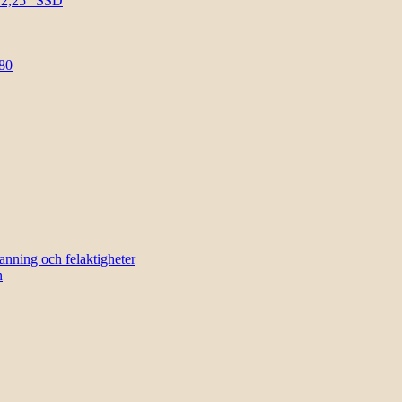
l 2,25″ SSD
80
sanning och felaktigheter
n