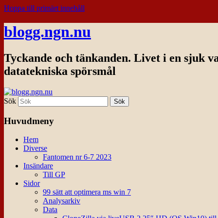
Hoppa till primärt innehåll
blogg.ngn.nu
Tyckande och tänkanden. Livet i en sjuk v
datatekniska spörsmål
Sök
Huvudmeny
Hem
Diverse
Fantomen nr 6-7 2023
Insändare
Till GP
Sidor
99 sätt att optimera ms win 7
Analysarkiv
Data