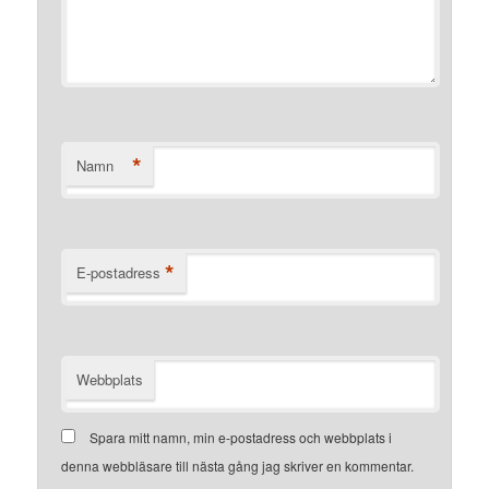
*
Namn
*
E-postadress
Webbplats
Spara mitt namn, min e-postadress och webbplats i
denna webbläsare till nästa gång jag skriver en kommentar.