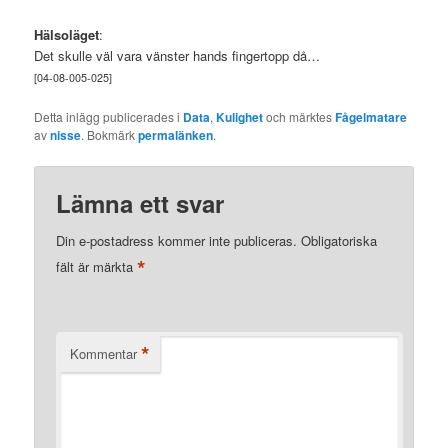
Hälsoläget
:
Det skulle väl vara vänster hands fingertopp då…
[04-08-005-025]
Detta inlägg publicerades i
Data
,
Kulighet
och märktes
Fågelmatare
av
nisse
. Bokmärk
permalänken
.
Lämna ett svar
Din e-postadress kommer inte publiceras.
Obligatoriska
*
fält är märkta
*
Kommentar