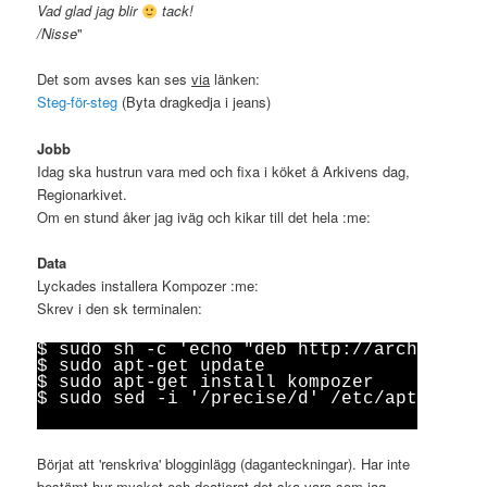
Vad glad jag blir
tack!
/Nisse
"
Det som avses kan ses
via
länken:
Steg-för-steg
(Byta dragkedja i jeans)
Jobb
Idag ska hustrun vara med och fixa i köket å Arkivens dag,
Regionarkivet.
Om en stund åker jag iväg och kikar till det hela :me:
Data
Lyckades installera Kompozer :me:
Skrev i den sk terminalen:
$ sudo sh -c 'echo "deb http://archive.ub
$ sudo apt-get update

$ sudo apt-get install kompozer

$ sudo sed -i '/precise/d' /etc/apt/sourc
Börjat att 'renskriva' blogginlägg (daganteckningar). Har inte
bestämt hur mycket och deatjerat det ska vara som jag