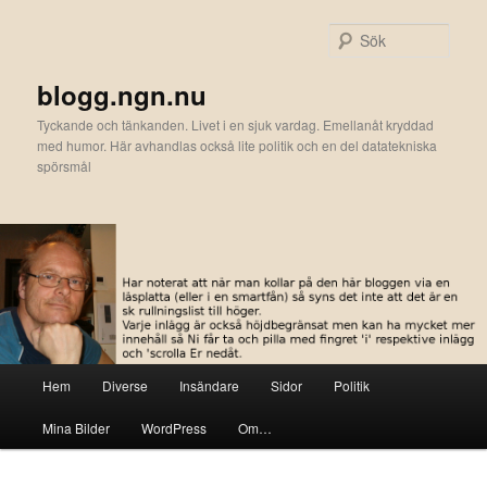
Hoppa
till
Sök
primärt
innehåll
blogg.ngn.nu
Tyckande och tänkanden. Livet i en sjuk vardag. Emellanåt kryddad
med humor. Här avhandlas också lite politik och en del datatekniska
spörsmål
Huvudmeny
Hem
Diverse
Insändare
Sidor
Politik
Mina Bilder
WordPress
Om…