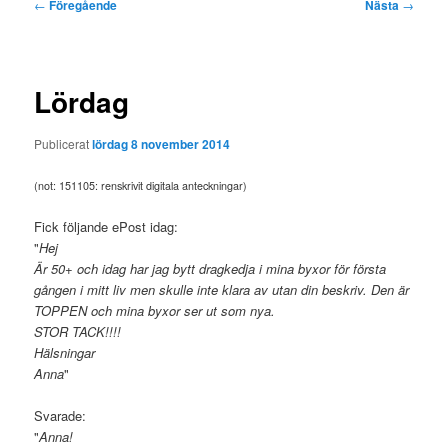
Inläggsnavigering
←
Föregående
Nästa
→
Lördag
Publicerat
lördag 8 november 2014
(not: 151105: renskrivit digitala anteckningar)
Fick följande ePost idag:
"
Hej
Är 50+ och idag har jag bytt dragkedja i mina byxor för första
gången i mitt liv men skulle inte klara av utan din beskriv. Den är
TOPPEN och mina byxor ser ut som nya.
STOR TACK!!!!
Hälsningar
Anna
"
Svarade:
"
Anna!