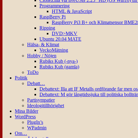
CloneZilla via liveUSB 2.25″ HD (OS Win10) til
Programmering
HTML & JavaScript
RaspBerry Pi
RaspBerry Pi3 B+ och Klimatsensor BME2
Ripping
DVD>MKV
Ubuntu 20.04 MATE
Hälsa- & Klimat
VeckoMätning
Hobby / Nöjen
Rubiks Kub (-nya-)
Rubiks Kub (gamla)
ToDo
Politik
Debatt…
Debattext: Illa att IF Metalls ordförande far men o
Debattext: M gör långtidssjuka till politiska bollträ
Partisympatier
Ideologitillhörighet
Mina Bilder
WordPress
PlugIn’s
WPadmin
Om…