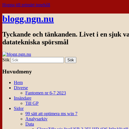
Hoppa till primärt innehåll
blogg.ngn.nu
Tyckande och tänkanden. Livet i en sjuk v
datatekniska spörsmål
Sök
Huvudmeny
Hem
Diverse
Fantomen nr 6-7 2023
Insändare
Till GP
Sidor
99 sätt att optimera ms win 7
Analysarkiv
Data