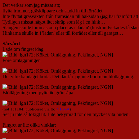
Det verkar som jag missat att;
flytta trimmer, gräsklippare och sladd in till förrådet.
Inte flyttat gräsväxten från framsidan till baksidan (jag har framfört a
Tydligen missat något litet skräp som låg i en hink…
Slangen skulle tömmas och placeras i 'lådan' (hustrun lyckades få sla
Hinkarna skulle in i 'lådan' eller till förrådet eller till garaget…
Sårvård
Lade om fingret idag
Före omläggningen
Det yttre bandaget borta. Det där får jag inte bort utan blötläggning.
Blötläggning med pyttelite grönsåpa.
(not 151104: publicerad via fb:
7/11-14
)
Ser ju inte så tokigt ut. Lite bekymrad för den mycket vita huden.
Fingret ur lite olika vinklar;