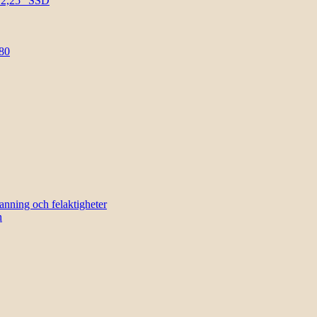
l 2,25″ SSD
80
sanning och felaktigheter
n