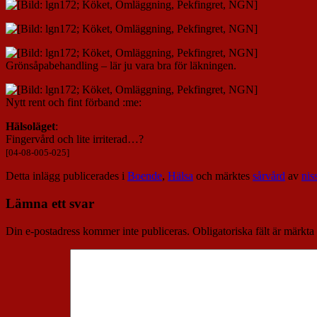
Grönsåpabehandling – lär ju vara bra för läkningen.
Nytt rent och fint förband :me:
Hälsoläget
:
Fingervård och lite irriterad…?
[04-08-005-025]
Detta inlägg publicerades i
Boende
,
Hälsa
och märktes
sårvård
av
nis
Lämna ett svar
Din e-postadress kommer inte publiceras.
Obligatoriska fält är märkta