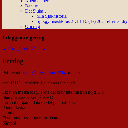
Ädelmetaller
Bara min…
Det Sjuka…
Min Sjukhistoria
Sjukgymnastik fas 2 v13-16 (4v) 2021 efter ländr
Om mig
Inläggsnavigering
←
Föregående
Nästa
→
Fredag
Publicerat
fredag 7 november 2014
av
nisse
(not: 151104: renskrivit digitala anteckningar)
Fixat en massa idag. Trots det blev inte hustrun nöjd… ?
Slängt massa saker på ÅVC
Lämnat in gamla läkemedel på apoteket.
Pantat flaska.
Handlat.
Fixat ute/inne-temperaturmätare.
Sårvård.