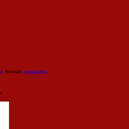
se
. Bokmärk
permalänken
.
*