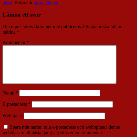
nisse
. Bokmärk
permalänken
.
Lämna ett svar
Din e-postadress kommer inte publiceras.
Obligatoriska fält är
märkta
*
Kommentar
*
Namn
*
E-postadress
*
Webbplats
Spara mitt namn, min e-postadress och webbplats i denna
webbläsare till nästa gång jag skriver en kommentar.