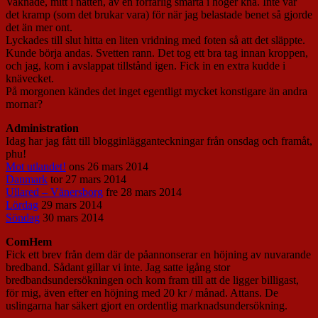
Vaknade, mitt i natten, av en förfärlig smärta i höger knä. Inte var
det kramp (som det brukar vara) för när jag belastade benet så gjorde
det än mer ont.
Lyckades till slut hitta en liten vridning med foten så att det släppte.
Kunde börja andas. Svetten rann. Det tog ett bra tag innan kroppen,
och jag, kom i avslappat tillstånd igen. Fick in en extra kudde i
knävecket.
På morgonen kändes det inget egentligt mycket konstigare än andra
mornar?
Administration
Idag har jag fått till blogginlägganteckningar från onsdag och framåt,
phu!
Mot utlandet!
ons 26 mars 2014
Danmark
tor 27 mars 2014
Ullared – Vänersborg
fre 28 mars 2014
Lördag
29 mars 2014
Söndag
30 mars 2014
ComHem
Fick ett brev från dem där de påannonserar en höjning av nuvarande
bredband. Sådant gillar vi inte. Jag satte igång stor
bredbandsundersökningen och kom fram till att de ligger billigast,
för mig, även efter en höjning med 20 kr / månad. Attans. De
uslingarna har säkert gjort en ordentlig marknadsundersökning.