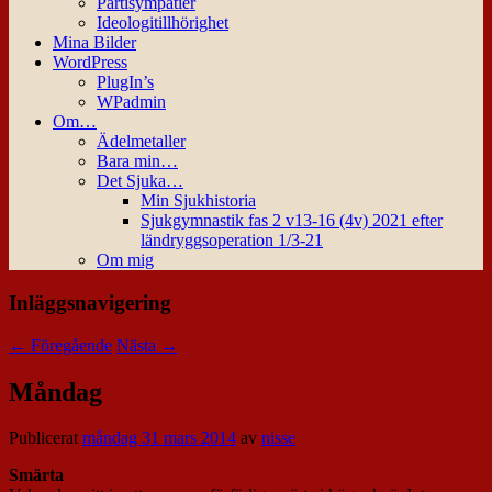
Partisympatier
Ideologitillhörighet
Mina Bilder
WordPress
PlugIn’s
WPadmin
Om…
Ädelmetaller
Bara min…
Det Sjuka…
Min Sjukhistoria
Sjukgymnastik fas 2 v13-16 (4v) 2021 efter
ländryggsoperation 1/3-21
Om mig
Inläggsnavigering
←
Föregående
Nästa
→
Måndag
Publicerat
måndag 31 mars 2014
av
nisse
Smärta