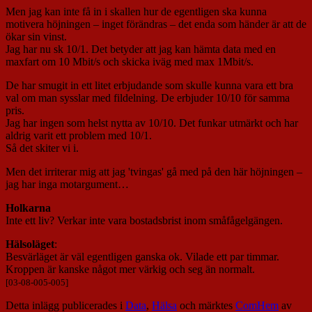
Men jag kan inte få in i skallen hur de egentligen ska kunna
motivera höjningen – inget förändras – det enda som händer är att de
ökar sin vinst.
Jag har nu sk 10/1. Det betyder att jag kan hämta data med en
maxfart om 10 Mbit/s och skicka iväg med max 1Mbit/s.
De har smugit in ett litet erbjudande som skulle kunna vara ett bra
val om man sysslar med fildelning. De erbjuder 10/10 för samma
pris.
Jag har ingen som helst nytta av 10/10. Det funkar utmärkt och har
aldrig varit ett problem med 10/1.
Så det skiter vi i.
Men det irriterar mig att jag 'tvingas' gå med på den här höjningen –
jag har inga motargument…
Holkarna
Inte ett liv? Verkar inte vara bostadsbrist inom småfågelgängen.
Hälsoläget
:
Besvärläget är väl egentligen ganska ok. Vilade ett par timmar.
Kroppen är kanske något mer värkig och seg än normalt.
[03-08-005-005]
Detta inlägg publicerades i
Data
,
Hälsa
och märktes
ComHem
av