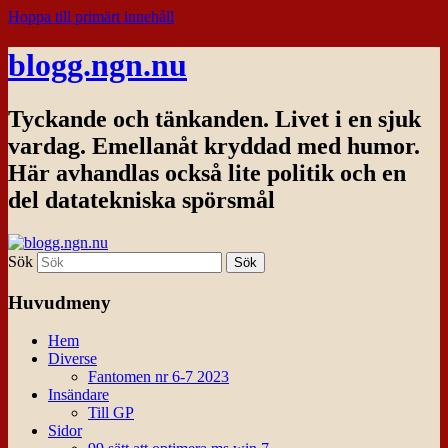
Hoppa till primärt innehåll
blogg.ngn.nu
Tyckande och tänkanden. Livet i en sjuk
vardag. Emellanåt kryddad med humor.
Här avhandlas också lite politik och en
del datatekniska spörsmål
Sök
Huvudmeny
Hem
Diverse
Fantomen nr 6-7 2023
Insändare
Till GP
Sidor