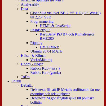
99 sätt att optimera ms win 7
Analysarkiv
Data
CloneZilla via liveUSB 2.25″ HD (OS Win10)
till 2,25″ SSD
Programmering
HTML & JavaScript
RaspBerry Pi
RaspBerry Pi3 B+ och Klimatsensor
BME280
Ripping
DVD>MKV
Ubuntu 20.04 MATE
Hälsa- & Klimat
VeckoMätning
Hobby / Nöjen
Rubiks Kub (-nya-)
Rubiks Kub (gamla)
ToDo
Politik
Debatt…
Debattext: Illa att IF Metalls ordförande far men
osanning och felaktigheter
Debattext: M gör långtidssjuka till politiska
bollträn