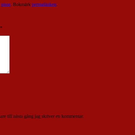
v
nisse
. Bokmärk
permalänken
.
*
re till nästa gång jag skriver en kommentar.