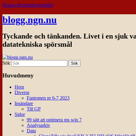
Hoppa till primärt innehåll
blogg.ngn.nu
Tyckande och tänkanden. Livet i en sjuk v
datatekniska spörsmål
Sök
Huvudmeny
Hem
Diverse
Fantomen nr 6-7 2023
Insändare
Till GP
Sidor
99 sätt att optimera ms win 7
Analysarkiv
Data