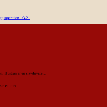
yggsoperation 1/3-21
alen. Hustrun är en slavdrivare…
ste en :me: