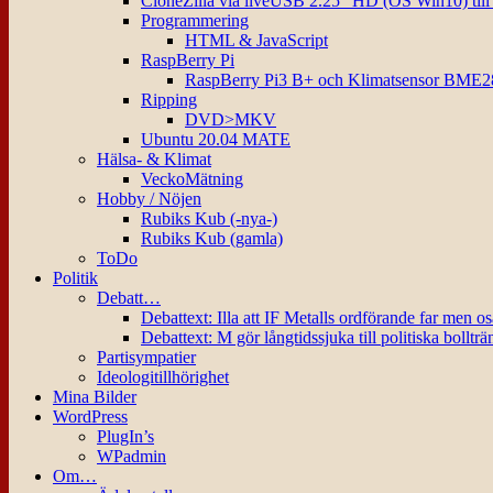
CloneZilla via liveUSB 2.25″ HD (OS Win10) til
Programmering
HTML & JavaScript
RaspBerry Pi
RaspBerry Pi3 B+ och Klimatsensor BME2
Ripping
DVD>MKV
Ubuntu 20.04 MATE
Hälsa- & Klimat
VeckoMätning
Hobby / Nöjen
Rubiks Kub (-nya-)
Rubiks Kub (gamla)
ToDo
Politik
Debatt…
Debattext: Illa att IF Metalls ordförande far men o
Debattext: M gör långtidssjuka till politiska bollträ
Partisympatier
Ideologitillhörighet
Mina Bilder
WordPress
PlugIn’s
WPadmin
Om…