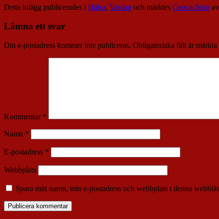
Detta inlägg publicerades i
Hälsa
,
Vardag
och märktes
Geocaching
a
Lämna ett svar
Din e-postadress kommer inte publiceras.
Obligatoriska fält är märkta
Kommentar
*
Namn
*
E-postadress
*
Webbplats
Spara mitt namn, min e-postadress och webbplats i denna webbläsa