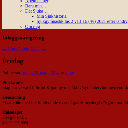
Ädelmetaller
Bara min…
Det Sjuka…
Min Sjukhistoria
Sjukgymnastik fas 2 v13-16 (4v) 2021 efter ländr
Om mig
Inläggsnavigering
←
Föregående
Nästa
→
Fredag
Publicerat
fredag 21 mars 2014
av
nisse
Plockande
Idag har vi varit i förråd & garage och åkt iväg till återvinningscentr
Geocaching
Fixade lite med lite funderande över några sk mysteryGPSgömmor, lö
Hälsoläget
:
Det gör ont…
[04-08-005-005]