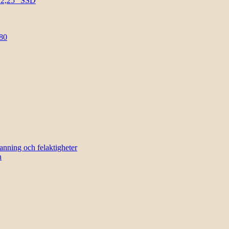
l 2,25″ SSD
80
sanning och felaktigheter
n