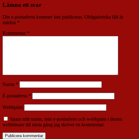
Lämna ett svar
Din e-postadress kommer inte publiceras.
Obligatoriska fält är
märkta
*
Kommentar
*
Namn
*
E-postadress
*
Webbplats
Spara mitt namn, min e-postadress och webbplats i denna
webbläsare till nästa gång jag skriver en kommentar.