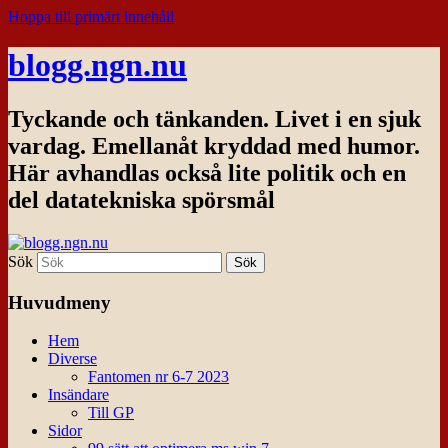
Hoppa till primärt innehåll
blogg.ngn.nu
Tyckande och tänkanden. Livet i en sjuk
vardag. Emellanåt kryddad med humor.
Här avhandlas också lite politik och en
del datatekniska spörsmål
Sök
Huvudmeny
Hem
Diverse
Fantomen nr 6-7 2023
Insändare
Till GP
Sidor