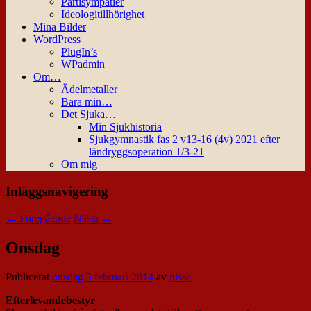
Partisympatier
Ideologitillhörighet
Mina Bilder
WordPress
PlugIn’s
WPadmin
Om…
Ädelmetaller
Bara min…
Det Sjuka…
Min Sjukhistoria
Sjukgymnastik fas 2 v13-16 (4v) 2021 efter
ländryggsoperation 1/3-21
Om mig
Inläggsnavigering
←
Föregående
Nästa
→
Onsdag
Publicerat
onsdag 5 februari 2014
av
nisse
Efterlevandebestyr