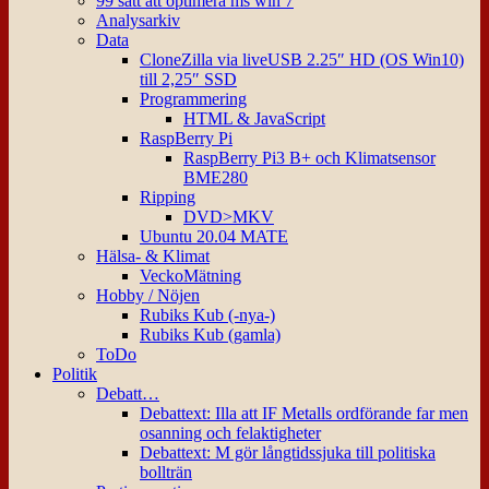
99 sätt att optimera ms win 7
Analysarkiv
Data
CloneZilla via liveUSB 2.25″ HD (OS Win10)
till 2,25″ SSD
Programmering
HTML & JavaScript
RaspBerry Pi
RaspBerry Pi3 B+ och Klimatsensor
BME280
Ripping
DVD>MKV
Ubuntu 20.04 MATE
Hälsa- & Klimat
VeckoMätning
Hobby / Nöjen
Rubiks Kub (-nya-)
Rubiks Kub (gamla)
ToDo
Politik
Debatt…
Debattext: Illa att IF Metalls ordförande far men
osanning och felaktigheter
Debattext: M gör långtidssjuka till politiska
bollträn