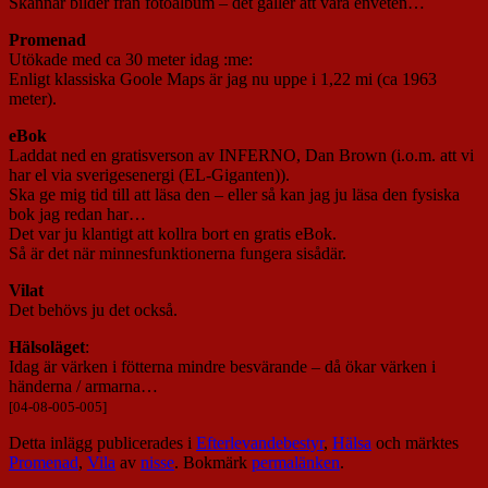
Skannar bilder från fotoalbum – det gäller att vara enveten…
Promenad
Utökade med ca 30 meter idag :me:
Enligt klassiska Goole Maps är jag nu uppe i 1,22 mi (ca 1963
meter).
eBok
Laddat ned en gratisverson av INFERNO, Dan Brown (i.o.m. att vi
har el via sverigesenergi (EL-Giganten)).
Ska ge mig tid till att läsa den – eller så kan jag ju läsa den fysiska
bok jag redan har…
Det var ju klantigt att kollra bort en gratis eBok.
Så är det när minnesfunktionerna fungera sisådär.
Vilat
Det behövs ju det också.
Hälsoläget
:
Idag är värken i fötterna mindre besvärande – då ökar värken i
händerna / armarna…
[04-08-005-005]
Detta inlägg publicerades i
Efterlevandebestyr
,
Hälsa
och märktes
Promenad
,
Vila
av
nisse
. Bokmärk
permalänken
.