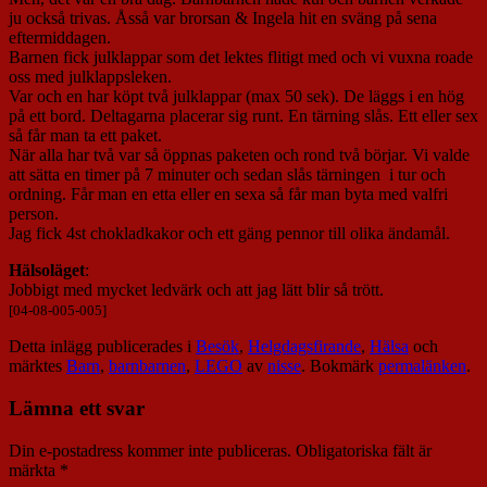
ju också trivas. Åsså var brorsan & Ingela hit en sväng på sena
eftermiddagen.
Barnen fick julklappar som det lektes flitigt med och vi vuxna roade
oss med julklappsleken.
Var och en har köpt två julklappar (max 50 sek). De läggs i en hög
på ett bord. Deltagarna placerar sig runt. En tärning slås. Ett eller sex
så får man ta ett paket.
När alla har två var så öppnas paketen och rond två börjar. Vi valde
att sätta en timer på 7 minuter och sedan slås tärningen i tur och
ordning. Får man en etta eller en sexa så får man byta med valfri
person.
Jag fick 4st chokladkakor och ett gäng pennor till olika ändamål.
Hälsoläget
:
Jobbigt med mycket ledvärk och att jag lätt blir så trött.
[04-08-005-005]
Detta inlägg publicerades i
Besök
,
Helgdagsfirande
,
Hälsa
och
märktes
Barn
,
barnbarnen
,
LEGO
av
nisse
. Bokmärk
permalänken
.
Lämna ett svar
Din e-postadress kommer inte publiceras.
Obligatoriska fält är
märkta
*