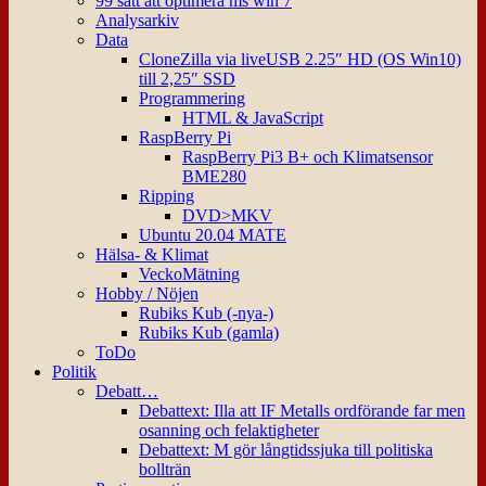
99 sätt att optimera ms win 7
Analysarkiv
Data
CloneZilla via liveUSB 2.25″ HD (OS Win10)
till 2,25″ SSD
Programmering
HTML & JavaScript
RaspBerry Pi
RaspBerry Pi3 B+ och Klimatsensor
BME280
Ripping
DVD>MKV
Ubuntu 20.04 MATE
Hälsa- & Klimat
VeckoMätning
Hobby / Nöjen
Rubiks Kub (-nya-)
Rubiks Kub (gamla)
ToDo
Politik
Debatt…
Debattext: Illa att IF Metalls ordförande far men
osanning och felaktigheter
Debattext: M gör långtidssjuka till politiska
bollträn