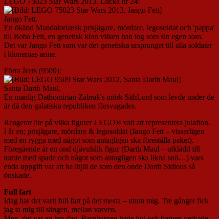
LEGO 75023 Star Wars 2013. Lucka nr 24:
Jango Fett.
En ökänd Mandaloriansk prisjägare, mördare, legosoldat och 'pappa'
till Boba Fett, en genetisk klon vilken han tog som sin egen som.
Det var Jango Fett som var det genetiska ursprunget till alla soldater
i klonernas arme.
Förra årets (9509):
Santa Darth Maul.
En manlig Dathomirian Zabrak's mörk SithLord som levde under de
år då den galatiska republiken försvagades.
Reagerar lite på vilka figurer LEGO® valt att representera julafton.
I år en; prisjägare, mördare & legosoldat (Jango Fett – visserligen
med en rygga med något som antagligen ska föreställa paket).
Föregående år en ond djävulslik figur (Darth Maul – utklädd till
tomte med spade och något som antagligen ska likna snö…) vars
enda uppgift var att ha ihjäl de som den onde Darth Sidious så
önskade.
Full fart
Idag har det varit full fart på det mesta – utom mig. Tre gånger fick
jag ta mig till sängen, mellan varven.
Men, det var en bra dag. Barnbarnen hade kul och barnen verkade