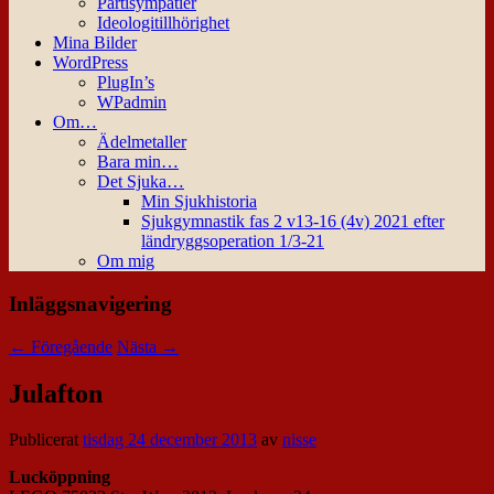
Partisympatier
Ideologitillhörighet
Mina Bilder
WordPress
PlugIn’s
WPadmin
Om…
Ädelmetaller
Bara min…
Det Sjuka…
Min Sjukhistoria
Sjukgymnastik fas 2 v13-16 (4v) 2021 efter
ländryggsoperation 1/3-21
Om mig
Inläggsnavigering
←
Föregående
Nästa
→
Julafton
Publicerat
tisdag 24 december 2013
av
nisse
Lucköppning