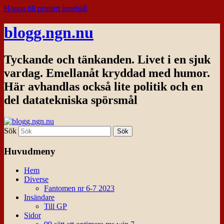
Hoppa till primärt innehåll
blogg.ngn.nu
Tyckande och tänkanden. Livet i en sjuk
vardag. Emellanåt kryddad med humor.
Här avhandlas också lite politik och en
del datatekniska spörsmål
Sök
Huvudmeny
Hem
Diverse
Fantomen nr 6-7 2023
Insändare
Till GP
Sidor