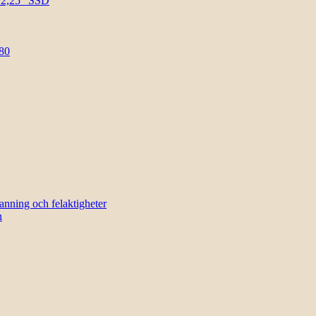
l 2,25″ SSD
80
sanning och felaktigheter
n