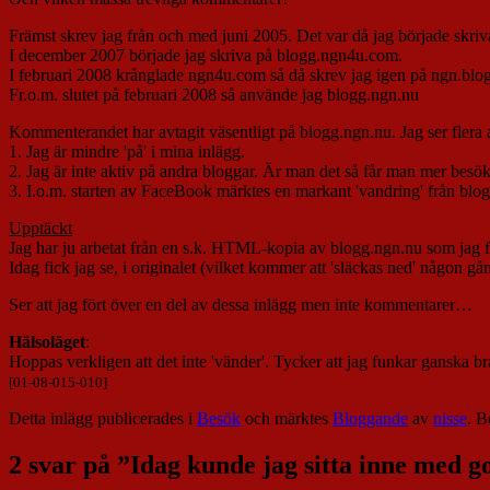
Främst skrev jag från och med juni 2005. Det var då jag började skri
I december 2007 började jag skriva på blogg.ngn4u.com.
I februari 2008 krånglade ngn4u.com så då skrev jag igen på ngn.blo
Fr.o.m. slutet på februari 2008 så använde jag blogg.ngn.nu
Kommenterandet har avtagit väsentligt på blogg.ngn.nu. Jag ser flera 
1. Jag är mindre 'på' i mina inlägg.
2. Jag är inte aktiv på andra bloggar. Är man det så får man mer besök
3. I.o.m. starten av FaceBook märktes en markant 'vandring' från blog
Upptäckt
Jag har ju arbetat från en s.k. HTML-kopia av blogg.ngn.nu som jag fi
Idag fick jag se, i originalet (vilket kommer att 'släckas ned' någon g
Ser att jag fört över en del av dessa inlägg men inte kommentarer…
Hälsoläget
:
Hoppas verkligen att det inte 'vänder'. Tycker att jag funkar ganska b
[01-08-015-010]
Detta inlägg publicerades i
Besök
och märktes
Bloggande
av
nisse
. 
2 svar på ”
Idag kunde jag sitta inne med g