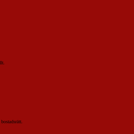
lt.
 bostadsrätt.