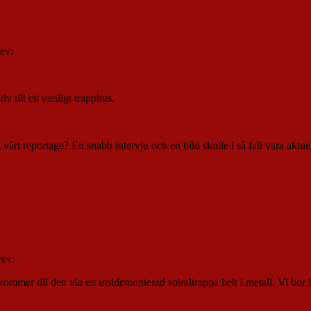
ev:
v till ett vanligt trapphus.
 vårt reportage? En snabb intervju och en bild skulle i så fall vara aktuel
rev:
mmer till den via en utsidemonterad spiraltrappa helt i metall. Vi bor i