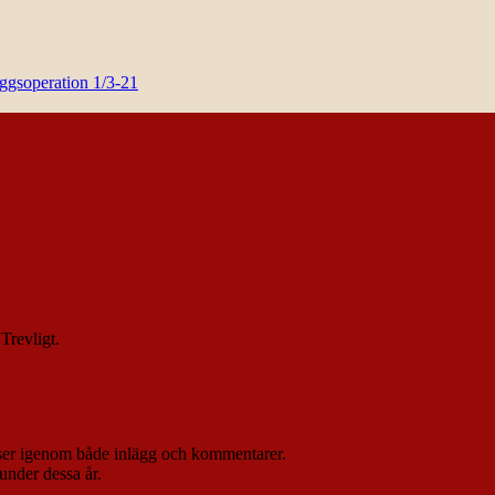
yggsoperation 1/3-21
Trevligt.
 läser igenom både inlägg och kommentarer.
 under dessa år.