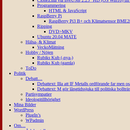
CloneZilla via liveUSB 2.25″ HD (OS Win10) til
Programmering
HTML & JavaScript
RaspBerry Pi
RaspBerry Pi3 B+ och Klimatsensor BME2
Ripping
DVD>MKV
Ubuntu 20.04 MATE
Hälsa- & Klimat
VeckoMätning
Hobby / Nöjen
Rubiks Kub (-nya-)
Rubiks Kub (gamla)
ToDo
Politik
Debatt…
Debattext: Illa att IF Metalls ordförande far men o
Debattext: M gör långtidssjuka till politiska bollträ
Partisympatier
Ideologitillhörighet
Mina Bilder
WordPress
PlugIn’s
WPadmin
Om…