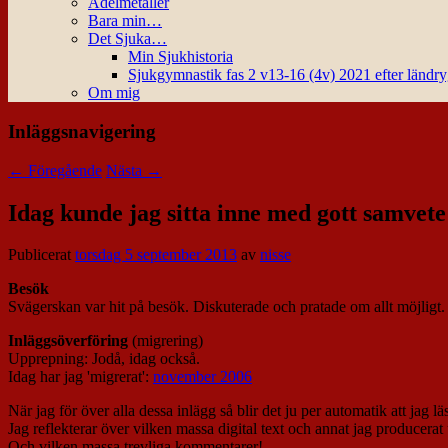
Ädelmetaller
Bara min…
Det Sjuka…
Min Sjukhistoria
Sjukgymnastik fas 2 v13-16 (4v) 2021 efter ländr
Om mig
Inläggsnavigering
←
Föregående
Nästa
→
Idag kunde jag sitta inne med gott samvete
Publicerat
torsdag 5 september 2013
av
nisse
Besök
Svägerskan var hit på besök. Diskuterade och pratade om allt möjligt. 
Inläggsöverföring
(migrering)
Upprepning: Jodå, idag också.
Idag har jag 'migrerat':
november 2006
När jag för över alla dessa inlägg så blir det ju per automatik att jag
Jag reflekterar över vilken massa digital text och annat jag producerat
Och vilken massa trevliga kommentarer!