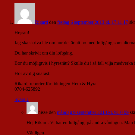
Rikard
den
fredag 6 september 2013 kl. 17:11 17
skr
Hejsan!
Jag ska skriva lite om hur det är att bo med loftgång som alternati
Du har skrivit om din loftgång.
Bor du möjligtvis i hyresrätt? Skulle du i så fall vilja medverka i
Hör av dig snarast!
Rikard, reporter för tidningen Hem & Hyra
0704-625892
Svara
↓
nisse
den
måndag 9 september 2013 kl. 9:10 09
sk
Hej Rikard: Vi har en loftgång, på andra våningen. Man ko
Vänligen