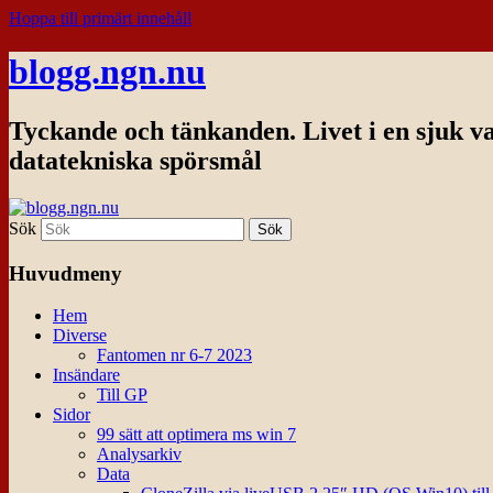
Hoppa till primärt innehåll
blogg.ngn.nu
Tyckande och tänkanden. Livet i en sjuk v
datatekniska spörsmål
Sök
Huvudmeny
Hem
Diverse
Fantomen nr 6-7 2023
Insändare
Till GP
Sidor
99 sätt att optimera ms win 7
Analysarkiv
Data