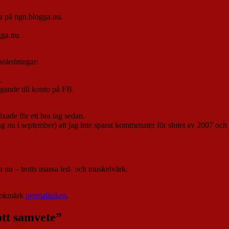
va på ngn.blogga.nu.
gga.nu.
anledningar:
.
gande till konto på FB.
xade för ett bra tag sedan.
ång nu i september) att jag inte sparat kommenater för slutet av 2007 och
ra nu – trotts massa led- och muskelvärk.
Bokmärk
permalänken
.
ott samvete
”