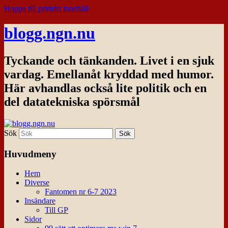
Hoppa till primärt innehåll
blogg.ngn.nu
Tyckande och tänkanden. Livet i en sjuk
vardag. Emellanåt kryddad med humor.
Här avhandlas också lite politik och en
del datatekniska spörsmål
Sök
Huvudmeny
Hem
Diverse
Fantomen nr 6-7 2023
Insändare
Till GP
Sidor