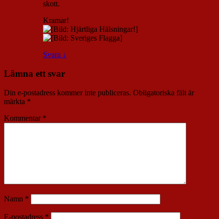
skott.
Kramar!
Svara
↓
Lämna ett svar
Din e-postadress kommer inte publiceras.
Obligatoriska fält är
märkta
*
Kommentar
*
Namn
*
E-postadress
*