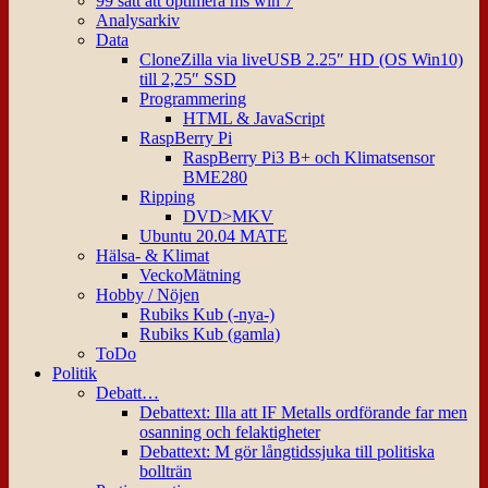
99 sätt att optimera ms win 7
Analysarkiv
Data
CloneZilla via liveUSB 2.25″ HD (OS Win10)
till 2,25″ SSD
Programmering
HTML & JavaScript
RaspBerry Pi
RaspBerry Pi3 B+ och Klimatsensor
BME280
Ripping
DVD>MKV
Ubuntu 20.04 MATE
Hälsa- & Klimat
VeckoMätning
Hobby / Nöjen
Rubiks Kub (-nya-)
Rubiks Kub (gamla)
ToDo
Politik
Debatt…
Debattext: Illa att IF Metalls ordförande far men
osanning och felaktigheter
Debattext: M gör långtidssjuka till politiska
bollträn