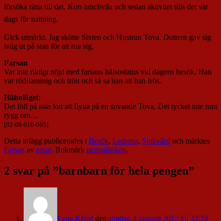
försöka rätta till det. Kort lunchvila och sedan aktivitet tills det var
dags för nattning.
Gick utmärkt. Jag skötte Sixten och Hustrun Tova. Dottern gav sig
iväg ut på stan för att roa sig.
Farsan
Var inte riktigt nöjd med farsans hälsostatus vid dagens besök. Han
var rödflammig och trött och så sa han att han frös.
Hälsoläget
:
Det föll på min lott att flytta på en sovande Tova. Det tycket inte min
rygg om…
[02-08-010-005]
Detta inlägg publicerades i
Besök
,
Lederna
,
Sjukvård
och märktes
Farsan
av
nisse
. Bokmärk
permalänken
.
2 svar på ”
barnbarn för hela pengen
”
Lena Kleist
den
söndag 4 augusti 2013 kl. 22:24