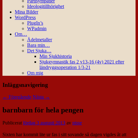
Partisympatier
Ideologitillhörighet
Mina Bilder
WordPress
PlugIn’s
WPadmin
Om…
Ädelmetaller
Bara min…
Det Sjuka…
Min Sjukhistoria
Sjukgymnastik fas 2 v13-16 (4v) 2021 efter
ländryggsoperation 1/3-21
Om mig
Inläggsnavigering
←
Föregående
Nästa
→
barnbarn för hela pengen
Publicerat
lördag 3 augusti 2013
av
nisse
Sixten har kommit lite ur fas i sitt sovande så dagen vigdes åt att