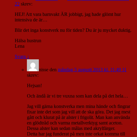
22
skrev:
HEJ! Att vara barnvakt ÄR jobbigt, jag hade glömt hur
intensiva de är…
Blir det inga konstverk nu för tiden? Du är ju mycket duktig.
Hälsa hustrun
Lena
Svara
↓
nisse
den
måndag 5 augusti 2013 kl. 11:49 11
skrev:
Hejsan!
Och ändå är vi tre vuxna som kan dela på det hela…
Jag vill gärna konstverka men mina hände och fingrar
fixar inte det som jag vill att de ska göra. Det jag mest
gått och klurat på är alster i frigolit. Man kan använda
en glödtråd och varma metallverktyg samt aceton.
Dessa alster kan sedan målas med akrylfärger.
Detta har jag funderat på men inte orkat komma till