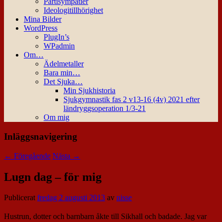
Partisympatier
Ideologitillhörighet
Mina Bilder
WordPress
PlugIn’s
WPadmin
Om…
Ädelmetaller
Bara min…
Det Sjuka…
Min Sjukhistoria
Sjukgymnastik fas 2 v13-16 (4v) 2021 efter
ländryggsoperation 1/3-21
Om mig
Inläggsnavigering
←
Föregående
Nästa
→
Lugn dag – för mig
Publicerat
fredag 2 augusti 2013
av
nisse
Hustrun, dotter och barnbarn åkte till Sikhall och badade. Jag var