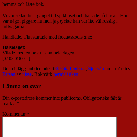
hemma och läste bok.
Vi var sedan hela gänget till sjukhuset och hälsade på farsan. Han
var något piggare nu men jag tyckte han var lite väl rosslig i
luftvägarna.
Handlade. Tjuvstartade med fredagsgodis :me:
Hälsoläget
:
Vilade med en bok nästan hela dagen.
[02-08-010-005]
Detta inlägg publicerades i
Besök
,
Lederna
,
Sjukvård
och märktes
Farsan
av
nisse
. Bokmärk
permalänken
.
Lämna ett svar
Din e-postadress kommer inte publiceras.
Obligatoriska fält är
märkta
*
Kommentar
*