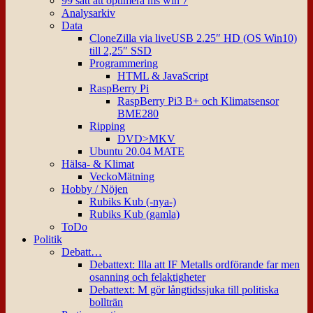
99 sätt att optimera ms win 7
Analysarkiv
Data
CloneZilla via liveUSB 2.25″ HD (OS Win10)
till 2,25″ SSD
Programmering
HTML & JavaScript
RaspBerry Pi
RaspBerry Pi3 B+ och Klimatsensor
BME280
Ripping
DVD>MKV
Ubuntu 20.04 MATE
Hälsa- & Klimat
VeckoMätning
Hobby / Nöjen
Rubiks Kub (-nya-)
Rubiks Kub (gamla)
ToDo
Politik
Debatt…
Debattext: Illa att IF Metalls ordförande far men
osanning och felaktigheter
Debattext: M gör långtidssjuka till politiska
bollträn