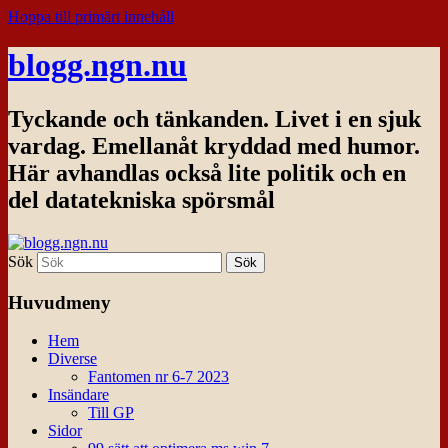
Hoppa till primärt innehåll
blogg.ngn.nu
Tyckande och tänkanden. Livet i en sjuk
vardag. Emellanåt kryddad med humor.
Här avhandlas också lite politik och en
del datatekniska spörsmål
Sök
Huvudmeny
Hem
Diverse
Fantomen nr 6-7 2023
Insändare
Till GP
Sidor