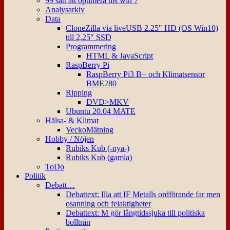
99 sätt att optimera ms win 7
Analysarkiv
Data
CloneZilla via liveUSB 2.25″ HD (OS Win10)
till 2,25″ SSD
Programmering
HTML & JavaScript
RaspBerry Pi
RaspBerry Pi3 B+ och Klimatsensor
BME280
Ripping
DVD>MKV
Ubuntu 20.04 MATE
Hälsa- & Klimat
VeckoMätning
Hobby / Nöjen
Rubiks Kub (-nya-)
Rubiks Kub (gamla)
ToDo
Politik
Debatt…
Debattext: Illa att IF Metalls ordförande far men
osanning och felaktigheter
Debattext: M gör långtidssjuka till politiska
bollträn