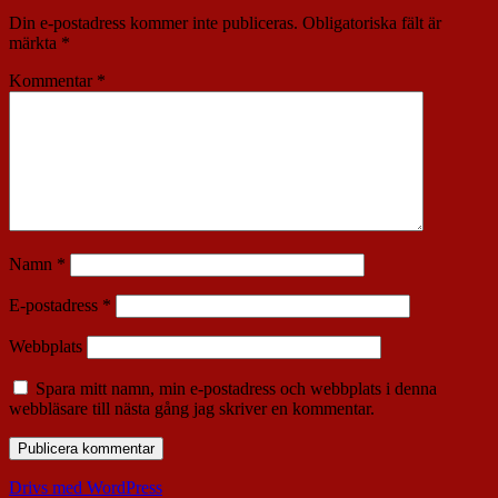
Din e-postadress kommer inte publiceras.
Obligatoriska fält är
märkta
*
Kommentar
*
Namn
*
E-postadress
*
Webbplats
Spara mitt namn, min e-postadress och webbplats i denna
webbläsare till nästa gång jag skriver en kommentar.
Drivs med WordPress