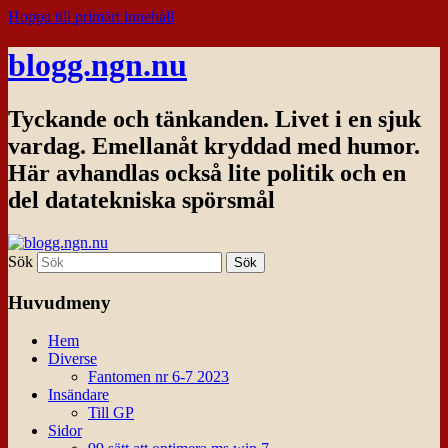
Hoppa till primärt innehåll
blogg.ngn.nu
Tyckande och tänkanden. Livet i en sjuk
vardag. Emellanåt kryddad med humor.
Här avhandlas också lite politik och en
del datatekniska spörsmål
Sök
Huvudmeny
Hem
Diverse
Fantomen nr 6-7 2023
Insändare
Till GP
Sidor