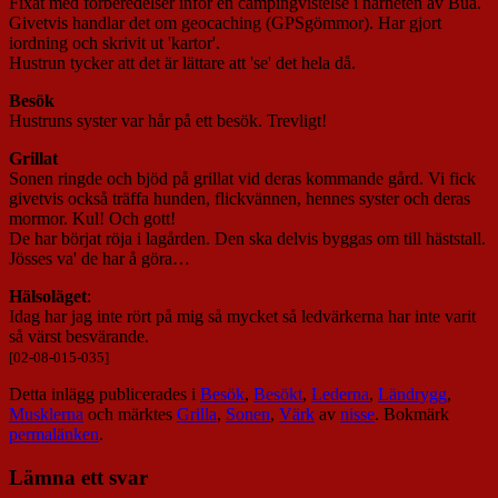
Fixat med förberedelser inför en campingvistelse i närheten av Bua.
Givetvis handlar det om geocaching (GPSgömmor). Har gjort
iordning och skrivit ut 'kartor'.
Hustrun tycker att det är lättare att 'se' det hela då.
Besök
Hustruns syster var hår på ett besök. Trevligt!
Grillat
Sonen ringde och bjöd på grillat vid deras kommande gård. Vi fick
givetvis också träffa hunden, flickvännen, hennes syster och deras
mormor. Kul! Och gott!
De har börjat röja i lagården. Den ska delvis byggas om till häststall.
Jösses va' de har å göra…
Hälsoläget
:
Idag har jag inte rört på mig så mycket så ledvärkerna har inte varit
så värst besvärande.
[02-08-015-035]
Detta inlägg publicerades i
Besök
,
Besökt
,
Lederna
,
Ländrygg
,
Musklerna
och märktes
Grilla
,
Sonen
,
Värk
av
nisse
. Bokmärk
permalänken
.
Lämna ett svar