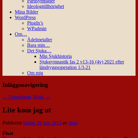
Partisympatier
Ideologitillhörighet
Mina Bilder
WordPress
PlugIn’s
WPadmin
Om…
Ädelmetaller
Bara min…
Det Sjuka…
Min Sjukhistoria
Sjukgymnastik fas 2 v13-16 (4v) 2021 efter
ländryggsoperation 1/3-21
Om mig
Inläggsnavigering
←
Föregående
Nästa
→
Lite kom jag ut
Publicerat
lördag 29 juni 2013
av
nisse
Fixat