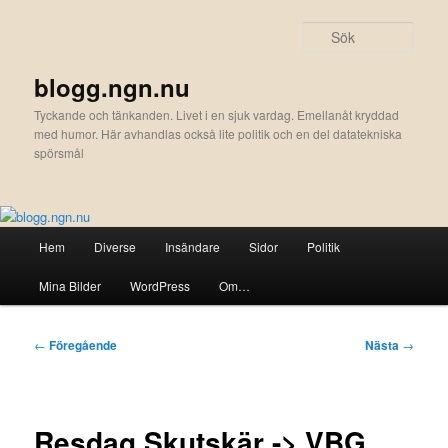
Hoppa
till
Sök
primärt
innehåll
blogg.ngn.nu
Tyckande och tänkanden. Livet i en sjuk vardag. Emellanåt kryddad
med humor. Här avhandlas också lite politik och en del datatekniska
spörsmål
Huvudmeny
Hem
Diverse
Insändare
Sidor
Politik
Mina Bilder
WordPress
Om…
Inläggsnavigering
←
Föregående
Nästa
→
Resdag Skutskär -> VBG