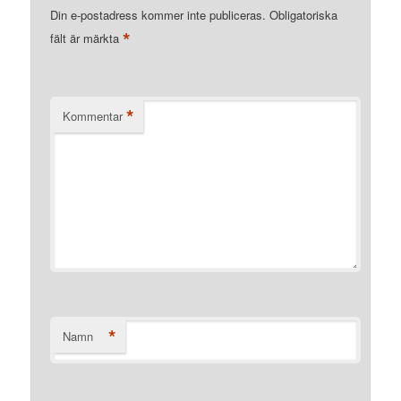
Din e-postadress kommer inte publiceras.
Obligatoriska
*
fält är märkta
*
Kommentar
*
Namn