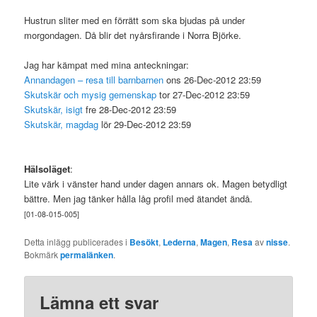
Hustrun sliter med en förrätt som ska bjudas på under
morgondagen. Då blir det nyårsfirande i Norra Björke.
Jag har kämpat med mina anteckningar:
Annandagen – resa till barnbarnen
ons 26-Dec-2012 23:59
Skutskär och mysig gemenskap
tor 27-Dec-2012 23:59
Skutskär, isigt
fre 28-Dec-2012 23:59
Skutskär, magdag
lör 29-Dec-2012 23:59
Hälsoläget
:
Lite värk i vänster hand under dagen annars ok. Magen betydligt
bättre. Men jag tänker hålla låg profil med ätandet ändå.
[01-08-015-005]
Detta inlägg publicerades i
Besökt
,
Lederna
,
Magen
,
Resa
av
nisse
.
Bokmärk
permalänken
.
Lämna ett svar