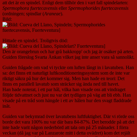
att det är en spindel. Enligt dem tillhör den i vart fall spindelarten:
Spermophora fuertecavensis
eller
Spermophorides fuertecavensis
(ordningen; spindlar (
Araneae
).
Bild:
Hittade en spindel. Troligtvis död:
Den är orangebrun och har grå bakkropp' och jag är osäker på arten.
Guiden föreslog Svarta Änkan vilket jag inte anser vara så sannolikt.
Guiden frågade om vad vi tyckte om luften långt in i lavatuben. Han
sa: det finns ett naturligt luftkonditioneringssystem som de inte var
riktigt säkra på hur det kommer sig. Men han hade en teori: Det
finns en parallell lavatub som sträcker sig ända ned till havet.
Han hade noterat, i ett par hål, vilka han visade oss att vindraget
följde tidvattnet och just nu var det tydligen på väg att bli ebb. Han
visade på en tråd som hängde i ett av hålen hur den svagt fladdrade
inåt.
Guiden var bekymrad över lavatubens luftfuktighet. Där vi rörde oss
borde det vara 100% nu var där bara 84-87%. Det berodde på att det
inte hade varit någon nederbörd att tala om på 25 månader. I förra
veckan (då jag var på Lanzarote mitt i detta ovädret) kom det rejält