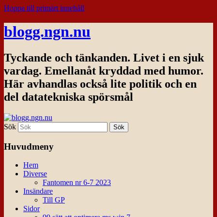
Hoppa till primärt innehåll
blogg.ngn.nu
Tyckande och tänkanden. Livet i en sjuk
vardag. Emellanåt kryddad med humor.
Här avhandlas också lite politik och en
del datatekniska spörsmål
Sök
Huvudmeny
Hem
Diverse
Fantomen nr 6-7 2023
Insändare
Till GP
Sidor