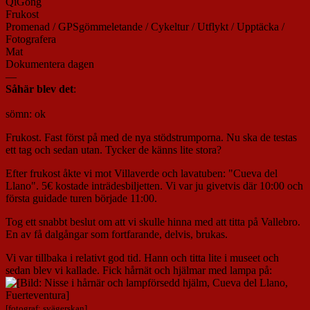
QiGong
Frukost
Promenad / GPSgömmeletande / Cykeltur / Utflykt / Upptäcka /
Fotografera
Mat
Dokumentera dagen
—
Såhär blev det
:
sömn: ok
Frukost. Fast först på med de nya stödstrumporna. Nu ska de testas
ett tag och sedan utan. Tycker de känns lite stora?
Efter frukost åkte vi mot Villaverde och lavatuben: "Cueva del
Llano". 5€ kostade inträdesbiljetten. Vi var ju givetvis där 10:00 och
första guidade turen började 11:00.
Tog ett snabbt beslut om att vi skulle hinna med att titta på Vallebro.
En av få dalgångar som fortfarande, delvis, brukas.
Vi var tillbaka i relativt god tid. Hann och titta lite i museet och
sedan blev vi kallade. Fick hårnät och hjälmar med lampa på:
[fotograf: svägerskan]