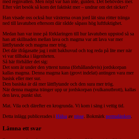
med regnvatten. Men nöjd var han inte, guiden. Det behövdes mer.
Efter vårt besök så kom det faktiskt mer – undrar om det räcker?
Han visade oss också hur växterna ovan jord lät sina rötter tränga
ned till lavatuben eftersom där rådde såpass hög luftfuktighet.
Medan han var inne på förklaringen till hur lavatuben uppstod så sa
han att skillnaden mellan lava och magma var att lava var mer
lättflytande och magma mer trög.
Det där ifrågasatte jag i mitt bakhuvud och tog reda på lite mer när
vi var tillbaka i lägenheten.
Så här förhåller det sig:
Det som är under den ytterst tunna (förhållandevis) jordskorpan
kallas magma. Denna magma kan (grovt indelat) antingen vara mer
basisk eller mer sur.
Den basiska är då mer lättflytande och den sura mer trög.
När denna magma tränger upp ur jordskorpan (vulkanutbrott), kallas
den lava, punkt slut.
Mat. Vila och därefter en krogrunda. Vi kom i säng i vettig tid.
Detta inlägg publicerades i
Hälsa
av
nisse
. Bokmärk
permalänken
.
Lämna ett svar