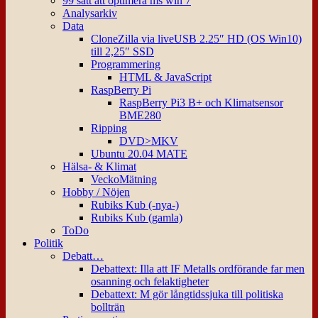
99 sätt att optimera ms win 7
Analysarkiv
Data
CloneZilla via liveUSB 2.25″ HD (OS Win10)
till 2,25″ SSD
Programmering
HTML & JavaScript
RaspBerry Pi
RaspBerry Pi3 B+ och Klimatsensor
BME280
Ripping
DVD>MKV
Ubuntu 20.04 MATE
Hälsa- & Klimat
VeckoMätning
Hobby / Nöjen
Rubiks Kub (-nya-)
Rubiks Kub (gamla)
ToDo
Politik
Debatt…
Debattext: Illa att IF Metalls ordförande far men
osanning och felaktigheter
Debattext: M gör långtidssjuka till politiska
bollträn