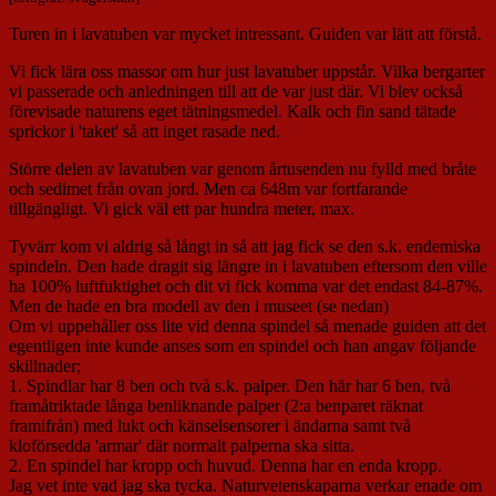
Turen in i lavatuben var mycket intressant. Guiden var lätt att förstå.
Vi fick lära oss massor om hur just lavatuber uppstår. Vilka bergarter
vi passerade och anledningen till att de var just där. Vi blev också
förevisade naturens eget tätningsmedel. Kalk och fin sand tätade
sprickor i 'taket' så att inget rasade ned.
Större delen av lavatuben var genom årtusenden nu fylld med bråte
och sedimet från ovan jord. Men ca 648m var fortfarande
tillgängligt. Vi gick väl ett par hundra meter, max.
Tyvärr kom vi aldrig så långt in så att jag fick se den s.k. endemiska
spindeln. Den hade dragit sig längre in i lavatuben eftersom den ville
ha 100% luftfuktighet och dit vi fick komma var det endast 84-87%.
Men de hade en bra modell av den i museet (se nedan)
Om vi uppehåller oss lite vid denna spindel så menade guiden att det
egentligen inte kunde anses som en spindel och han angav följande
skillnader;
1. Spindlar har 8 ben och två s.k. palper. Den här har 6 ben, två
framåtriktade långa benliknande palper (2:a benparet räknat
framifrån) med lukt och känselsensorer i ändarna samt två
kloförsedda 'armar' där normalt palperna ska sitta.
2. En spindel har kropp och huvud. Denna har en enda kropp.
Jag vet inte vad jag ska tycka. Naturvetenskaparna verkar enade om