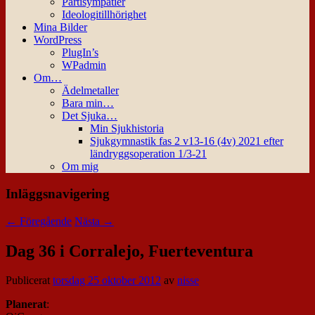
Partisympatier
Ideologitillhörighet
Mina Bilder
WordPress
PlugIn’s
WPadmin
Om…
Ädelmetaller
Bara min…
Det Sjuka…
Min Sjukhistoria
Sjukgymnastik fas 2 v13-16 (4v) 2021 efter
ländryggsoperation 1/3-21
Om mig
Inläggsnavigering
←
Föregående
Nästa
→
Dag 36 i Corralejo, Fuerteventura
Publicerat
torsdag 25 oktober 2012
av
nisse
Planerat
: