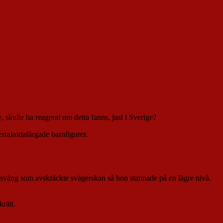
kulle ha reagerat om detta fanns, just i Sverige?
rrakottafärgade barnfigurer.
iten sväng som avskräckte svägerskan så hon stannade på en lägre nivå.
krätt.