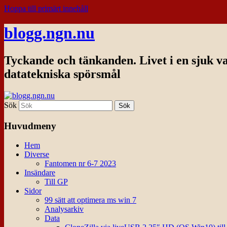
Hoppa till primärt innehåll
blogg.ngn.nu
Tyckande och tänkanden. Livet i en sjuk v
datatekniska spörsmål
Sök
Huvudmeny
Hem
Diverse
Fantomen nr 6-7 2023
Insändare
Till GP
Sidor
99 sätt att optimera ms win 7
Analysarkiv
Data