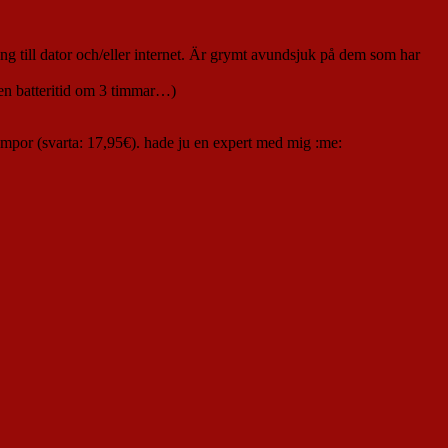
gång till dator och/eller internet. Är grymt avundsjuk på dem som har
 en batteritid om 3 timmar…)
rumpor (svarta: 17,95€). hade ju en expert med mig :me: