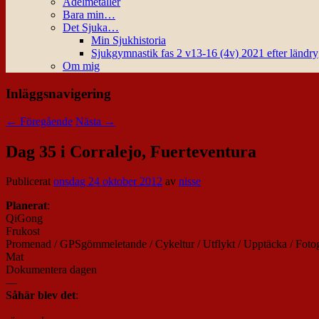
Ädelmetaller
Bara min…
Det Sjuka…
Min Sjukhistoria
Sjukgymnastik fas 2 v13-16 (4v) 2021 efter ländr
Om mig
Inläggsnavigering
←
Föregående
Nästa
→
Dag 35 i Corralejo, Fuerteventura
Publicerat
onsdag 24 oktober 2012
av
nisse
Planerat
:
QiGong
Frukost
Promenad / GPSgömmeletande / Cykeltur / Utflykt / Upptäcka / Fotog
Mat
Dokumentera dagen
—
Såhär blev det
: