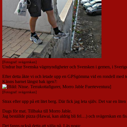
[Fotograf: svägerskan]
Undrar hur Svenska vägmyndigheter och Svensken i gemen, i Sverige, s
Efter detta åkte vi och letade upp en GPSgömma vid en rondell med te
Känns barnet längst bak igen?:
[Fotograf: svägerskan]
Strax efter upp på ett litet berg. Där fick jag leta själv. Det var en l
Dags för mat. Tillbaka till Morro Jable.
Jag beställde pizza (Hawai, kan aldrig bli fel…) och svägerskan en fis
Det fanns också detta att välja på. Läs noga: