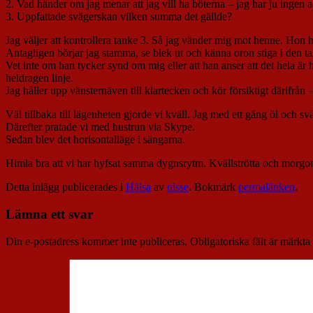
2. Vad händer om jag menar att jag vill ha böterna – jag har ju ingen a
3. Uppfattade svägerskan vilken summa det gällde?
Jag väljer att kontrollera tanke 3. Så jag vänder mig mot henne. Hon 
Antagligen börjar jag stamma, se blek ut och känna oron stiga i den tak
Vet inte om han tycker synd om mig eller att han anser att det hela är 
heldragen linje.
Jag håller upp vänsternäven till klartecken och kör försiktigt därifrån 
Väl tillbaka till lägenheten gjorde vi kväll. Jag med ett gäng öl och sv
Därefter pratade vi med hustrun via Skype.
Sedan blev det horisontalläge i sängarna.
Himla bra att vi har hyfsat samma dygnsrytm. Kvällströtta och morgo
Detta inlägg publicerades i
Hälsa
av
nisse
. Bokmärk
permalänken
.
Lämna ett svar
Din e-postadress kommer inte publiceras.
Obligatoriska fält är märkta