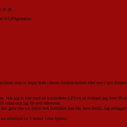
, ja, ja…
ligare 6 GPSgömmor.
cidens som vi slapp ifrån i blotta förskräckelsen eller mer i stor förtju
nte. När jag är klar med att kontrollera GPS:en så svänger jag över till 
ill sidan och jag får ned sidorutan.
u inte göra (nu var linjen helt bortsliten just där, men ändå). Jag anlägge
 nu simultant ca 3 tankar i min hjärna: