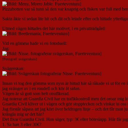
Pizzabotten var så tunn så den var knaprig och fisken var full med ben
Sakta åkte vi sedan lite hit och dit och letade efter och hittade ytter
Utmed vägen hittades det här motivet, i en privatträdgård:
Vid en gömma hade vi en fotoduell:
Jag:
[Fotograf: svägerskan]
Svägerskan:
Innan vi tog den gömma som nyss är hittad här så råkade vi ut för en in
jag svänger av i en rondell och kör åt sidan.
Vägen är så gott som helt otrafikerad.
Jag noterar att Guardia Civil har en trafikkontroll men det oroar mig i
Guardia Civil kliver ut i vägen och gör stopptecken och vinkar in oss t
Jag förstår såpass att jag kört över heldragen linje – och det får man j
krångla mig ur det här?
Det fixar Guardia Civil. Han säger, typ: 3€ eller böteslapp. Här får jag
1. Sa han 3 eller 30€?