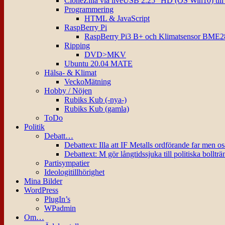
CloneZilla via liveUSB 2.25″ HD (OS Win10) til
Programmering
HTML & JavaScript
RaspBerry Pi
RaspBerry Pi3 B+ och Klimatsensor BME2
Ripping
DVD>MKV
Ubuntu 20.04 MATE
Hälsa- & Klimat
VeckoMätning
Hobby / Nöjen
Rubiks Kub (-nya-)
Rubiks Kub (gamla)
ToDo
Politik
Debatt…
Debattext: Illa att IF Metalls ordförande far men o
Debattext: M gör långtidssjuka till politiska bollträ
Partisympatier
Ideologitillhörighet
Mina Bilder
WordPress
PlugIn’s
WPadmin
Om…