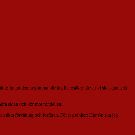
sning; Innan denna gömma blir jag lite osäker på var vi ska stanna så
andra sidan och kör mot rondellen.
r en äkta förvåning och förfäran. För jag tänker: Hur f-n ska jag