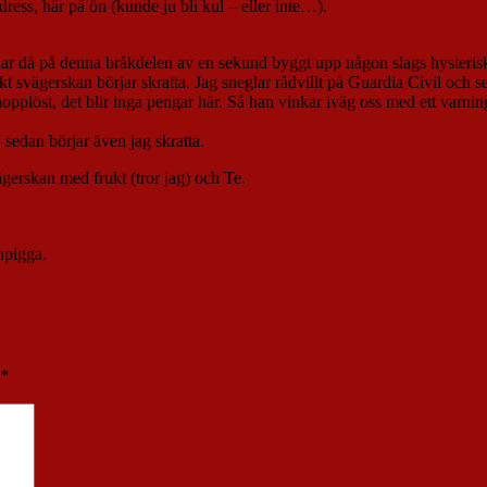
dress, här på ön (kunde ju bli kul – eller inte…).
har då på denna bråkdelen av en sekund byggt upp någon slags hysterisk 
t svägerskan börjar skratta. Jag sneglar rådvillt på Guardia Civil och ser
hopplöst, det blir inga pengar här. Så han vinkar iväg oss med ett varni
– sedan börjar även jag skratta.
ägerskan med frukt (tror jag) och Te.
npigga.
*