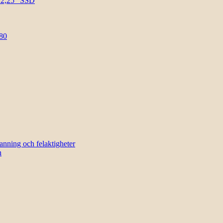
l 2,25″ SSD
80
sanning och felaktigheter
n