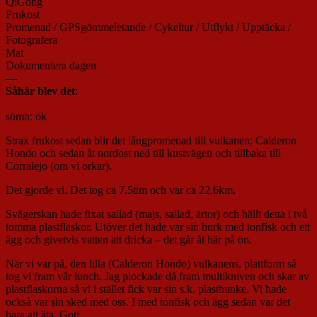
QiGong
Frukost
Promenad / GPSgömmeletande / Cykeltur / Utflykt / Upptäcka /
Fotografera
Mat
Dokumentera dagen
—
Såhär blev det
:
sömn: ok
Strax frukost sedan blir det långpromenad till vulkanen; Calderon
Hondo och sedan åt nordost ned till kustvägen och tillbaka till
Corralejo (om vi orkar).
Det gjorde vi. Det tog ca 7.5tim och var ca 22,6km.
Svägerskan hade fixat sallad (majs, sallad, ärtor) och hällt detta i två
tomma plastflaskor. Utöver det hade var sin burk med tonfisk och ett
ägg och givetvis vatten att dricka – det går åt här på ön.
När vi var på, den lilla (Calderon Hondo) vulkanens, plattform så
tog vi fram vår lunch. Jag plockade då fram multikniven och skar av
plastflaskorna så vi i stället fick var sin s.k. plastbunke. Vi hade
också var sin sked med oss. I med tonfisk och ägg sedan var det
bara att äta. Gott.