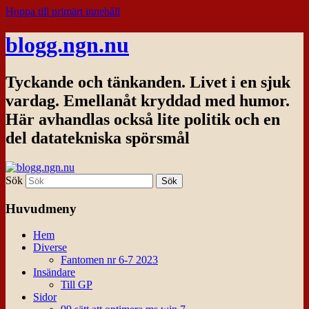
Hoppa till primärt innehåll
blogg.ngn.nu
Tyckande och tänkanden. Livet i en sjuk
vardag. Emellanåt kryddad med humor.
Här avhandlas också lite politik och en
del datatekniska spörsmål
Sök
Huvudmeny
Hem
Diverse
Fantomen nr 6-7 2023
Insändare
Till GP
Sidor