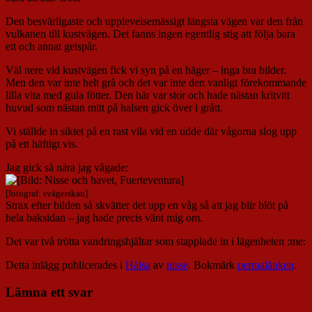
Den besvärligaste och upplevelsemässigt längsta vägen var den från
vulkanen till kustvägen. Det fanns ingen egentlig stig att följa bara
ett och annat getspår.
Väl nere vid kustvägen fick vi syn på en häger – inga bra bilder.
Men den var inte helt grå och det var inte den vanligt förekommande
lilla vita med gula fötter. Den här var stor och hade nästan kritvitt
huvud som nästan mitt på halsen gick över i grått.
Vi ställde in siktet på en rast vila vid en udde där vågorna slog upp
på ett häftigt vis.
Jag gick så nära jag vågade:
[fotograf: svägerskan]
Strax efter bilden så skvätter det upp en våg så att jag blir blöt på
hela baksidan – jag hade precis vänt mig om.
Det var två trötta vandringshjältar som stapplade in i lägenheten :me:
Detta inlägg publicerades i
Hälsa
av
nisse
. Bokmärk
permalänken
.
Lämna ett svar