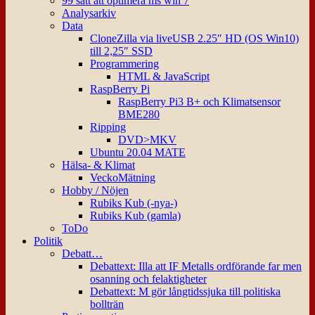
99 sätt att optimera ms win 7
Analysarkiv
Data
CloneZilla via liveUSB 2.25″ HD (OS Win10)
till 2,25″ SSD
Programmering
HTML & JavaScript
RaspBerry Pi
RaspBerry Pi3 B+ och Klimatsensor
BME280
Ripping
DVD>MKV
Ubuntu 20.04 MATE
Hälsa- & Klimat
VeckoMätning
Hobby / Nöjen
Rubiks Kub (-nya-)
Rubiks Kub (gamla)
ToDo
Politik
Debatt…
Debattext: Illa att IF Metalls ordförande far men
osanning och felaktigheter
Debattext: M gör långtidssjuka till politiska
bollträn