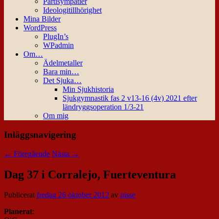
Partisympatier
Ideologitillhörighet
Mina Bilder
WordPress
PlugIn’s
WPadmin
Om…
Ädelmetaller
Bara min…
Det Sjuka…
Min Sjukhistoria
Sjukgymnastik fas 2 v13-16 (4v) 2021 efter
ländryggsoperation 1/3-21
Om mig
Inläggsnavigering
←
Föregående
Nästa
→
Dag 37 i Corralejo, Fuerteventura
Publicerat
fredag 26 oktober 2012
av
nisse
Planerat
: