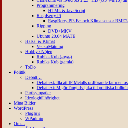
CloneZilla via liveUSB 2.25″ HD (OS Win10) til
Programmering
HTML & JavaScript
RaspBerry Pi
RaspBerry Pi3 B+ och Klimatsensor BME2
Ripping
DVD>MKV
Ubuntu 20.04 MATE
Hälsa- & Klimat
VeckoMätning
Hobby / Nöjen
Rubiks Kub (-nya-)
Rubiks Kub (gamla)
ToDo
Politik
Debatt…
Debattext: Illa att IF Metalls ordförande far men o
Debattext: M gör långtidssjuka till politiska bollträ
Partisympatier
Ideologitillhörighet
Mina Bilder
WordPress
PlugIn’s
WPadmin
Om…