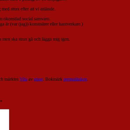
med strax efter att vi anlände.
am okonstlad social samvaro.
ga är (var (jag)) konstnärer eller hantverkare.)
nu men ska strax gå och lägga mig igen.
h märktes
Vila
av
nisse
. Bokmärk
permalänken
.
*