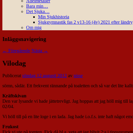
Ädelmetaller
Bara min…
Det Sjuka…
Min Sjukhistoria
Sjukgymnastik fas 2 v13-16 (4v) 2021 efter ländr
Om mig
Inläggsnavigering
←
Föregående
Nästa
→
Vilodag
Publicerat
söndag 12 augusti 2012
av
nisse
sömn, sådär. Ett frekvent rännande på toaletten och så var det lite kallt
Kräftskivan
Den var lysande vi hade jättetrevligt. Jag hoppas att jag höll mig til
02/04.
Vi höll till på en lite loge i en lada. Jag hade i.o.f.s. inte haft något e
Frukost
Fick vi ute på tomten. Fick då bl.a. veta att jag blivit 2:a i tippspr