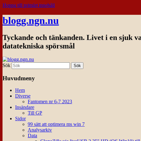
Hoppa till primärt innehåll
blogg.ngn.nu
Tyckande och tänkanden. Livet i en sjuk v
datatekniska spörsmål
Sök
Huvudmeny
Hem
Diverse
Fantomen nr 6-7 2023
Insändare
Till GP
Sidor
99 sätt att optimera ms win 7
Analysarkiv
Data