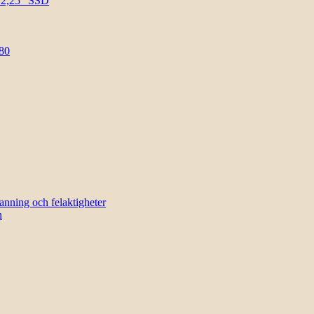
l 2,25″ SSD
80
sanning och felaktigheter
n