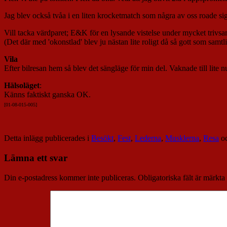
Jag blev också tvåa i en liten krocketmatch som några av oss roade sig 
Vill tacka värdparet; E&K för en lysande vistelse under mycket trivs
(Det där med 'okonstlad' blev ju nästan lite roligt då så gott som samtli
Vila
Efter bilresan hem så blev det sängläge för min del. Vaknade till lite 
Hälsoläget
:
Känns faktiskt ganska OK.
[01-08-015-005]
Detta inlägg publicerades i
Besökt
,
Fest
,
Lederna
,
Musklerna
,
Resa
oc
Lämna ett svar
Din e-postadress kommer inte publiceras.
Obligatoriska fält är märkta