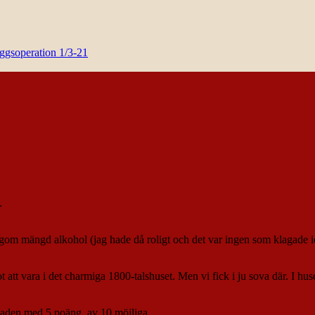
yggsoperation 1/3-21
.
l lagom mängd alkohol (jag hade då roligt och det var ingen som klagade
mot att vara i det charmiga 1800-talshuset. Men vi fick i ju sova där. I huse
omenaden med 5 poäng, av 10 möjliga….