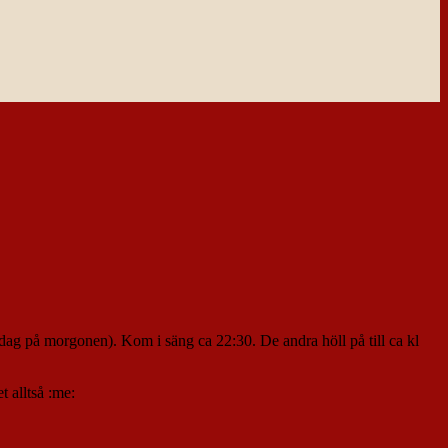
 idag på morgonen). Kom i säng ca 22:30. De andra höll på till ca kl
t alltså :me: