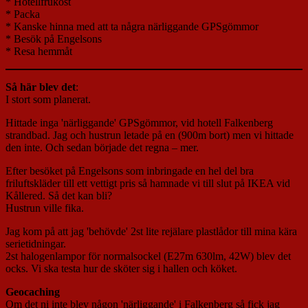
* Hotellfrukost
* Packa
* Kanske hinna med att ta några närliggande GPSgömmor
* Besök på Engelsons
* Resa hemmåt
Så här blev det
:
I stort som planerat.
Hittade inga 'närliggande' GPSgömmor, vid hotell Falkenberg
strandbad. Jag och hustrun letade på en (900m bort) men vi hittade
den inte. Och sedan började det regna – mer.
Efter besöket på Engelsons som inbringade en hel del bra
friluftskläder till ett vettigt pris så hamnade vi till slut på IKEA vid
Kållered. Så det kan bli?
Hustrun ville fika.
Jag kom på att jag 'behövde' 2st lite rejälare plastlådor till mina kära
serietidningar.
2st halogenlampor för normalsockel (E27m 630lm, 42W) blev det
ocks. Vi ska testa hur de sköter sig i hallen och köket.
Geocaching
Om det ni inte blev någon 'närliggande' i Falkenberg så fick jag