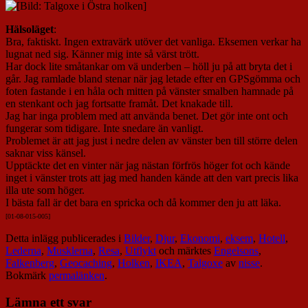
Hälsoläget
:
Bra, faktiskt. Ingen extravärk utöver det vanliga. Eksemen verkar ha
lugnat ned sig. Känner mig inte så värst trött.
Har dock lite småtankar om vä underben – höll ju på att bryta det i
går. Jag ramlade bland stenar när jag letade efter en GPSgömma och
foten fastande i en håla och mitten på vänster smalben hamnade på
en stenkant och jag fortsatte framåt. Det knakade till.
Jag har inga problem med att använda benet. Det gör inte ont och
fungerar som tidigare. Inte snedare än vanligt.
Problemet är att jag just i nedre delen av vänster ben till större delen
saknar viss känsel.
Upptäckte det en vinter när jag nästan förfrös höger fot och kände
inget i vänster trots att jag med handen kände att den vart precis lika
illa ute som höger.
I bästa fall är det bara en spricka och då kommer den ju att läka.
[01-08-015-00
5]
Detta inlägg publicerades i
Bilder
,
Djur
,
Ekonomi
,
eksem
,
Hotell
,
Lederna
,
Musklerna
,
Resa
,
Utflykt
och märktes
Engelsons
,
Falkenberg
,
Geocaching
,
Holken
,
IKEA
,
Talgoxe
av
nisse
.
Bokmärk
permalänken
.
Lämna ett svar