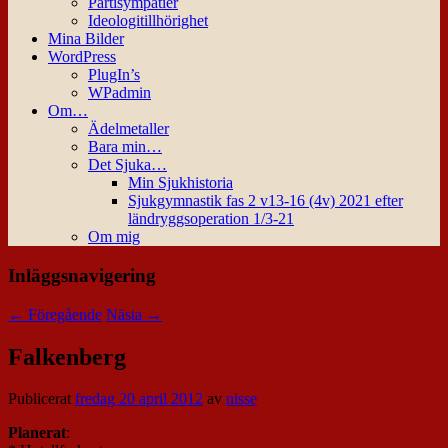
Partisympatier
Ideologitillhörighet
Mina Bilder
WordPress
PlugIn’s
WPadmin
Om…
Ädelmetaller
Bara min…
Det Sjuka…
Min Sjukhistoria
Sjukgymnastik fas 2 v13-16 (4v) 2021 efter
ländryggsoperation 1/3-21
Om mig
Inläggsnavigering
←
Föregående
Nästa
→
Falkenberg
Publicerat
fredag 20 april 2012
av
nisse
Planerat
: