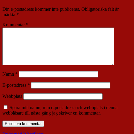
Din e-postadress kommer inte publiceras.
Obligatoriska fält är
märkta
*
Kommentar
*
Namn
*
E-postadress
*
Webbplats
Spara mitt namn, min e-postadress och webbplats i denna
webbläsare till nästa gång jag skriver en kommentar.