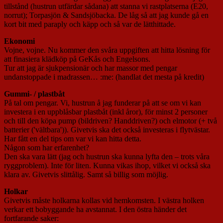
tillstånd (hustrun utfärdar sådana) att stanna vi rastplatserna (E20,
norrut); Torpasjön & Sandsjöbacka. De låg så att jag kunde gå en
kort bit med paraply och käpp och så var de lätthittade.
Ekonomi
Vojne, vojne. Nu kommer den svåra uppgiften att hitta lösning för
att finasiera klädköp på GeKås och Engelsons.
Tur att jag är sjukpensionär och har massor med pengar
undanstoppade i madrassen… :me: (handlat det mesta på kredit)
Gummi- / plastbåt
På tal om pengar. Vi, hustrun å jag funderar på att se om vi kan
investera i en uppblåsbar plastbåt (inkl åror), för minst 2 personer
och till den köpa pump (bildriven? Handdriven?) och elmotor (+ två
batterier ('vältbara')). Givetvis ska det också investeras i flytvästar.
Har fått en del tips om var vi kan hitta detta.
Någon som har erfarenhet?
Den ska vara lätt (jag och hustrun ska kunna lyfta den – trots våra
ryggproblem). Inte för liten. Kunna vikas ihop, vilket vi också ska
klara av. Givetvis slittålig. Samt så billig som möjlig.
Holkar
Givetvis måste holkarna kollas vid hemkomsten. I västra holken
verkar ett bobyggande ha avstannat. I den östra händer det
fortfarande saker: