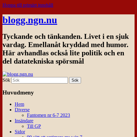
Hoppa till primärt innehåll
blogg.ngn.nu
Tyckande och tänkanden. Livet i en sjuk
vardag. Emellanåt kryddad med humor.
Här avhandlas också lite politik och en
del datatekniska spörsmål
Sök
Huvudmeny
Hem
Diverse
Fantomen nr 6-7 2023
Insändare
Till GP
Sidor