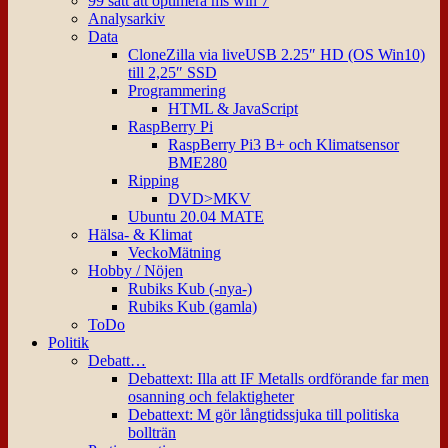
99 sätt att optimera ms win 7
Analysarkiv
Data
CloneZilla via liveUSB 2.25″ HD (OS Win10)
till 2,25″ SSD
Programmering
HTML & JavaScript
RaspBerry Pi
RaspBerry Pi3 B+ och Klimatsensor
BME280
Ripping
DVD>MKV
Ubuntu 20.04 MATE
Hälsa- & Klimat
VeckoMätning
Hobby / Nöjen
Rubiks Kub (-nya-)
Rubiks Kub (gamla)
ToDo
Politik
Debatt…
Debattext: Illa att IF Metalls ordförande far men
osanning och felaktigheter
Debattext: M gör långtidssjuka till politiska
bollträn