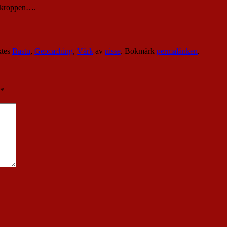
v kroppen….
ktes
Bastu
,
Geocaching
,
Värk
av
nisse
. Bokmärk
permalänken
.
*