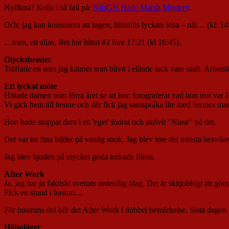
Nyfikna? Kolla i så fall på:
NilsGN Hede Marsh Mystery
.
Och; jag kan konstatera att ingen, hitintills lyckats lösa – nåt… (kl: 14
…men, ett alias, Bet har hittat #2 före 17:21 (kl 16:45).
Olycksbroder
Träffade en som jag känner som blivit i elände tack vare saab. Arbetsl
Ett lyckat möte
Hittade damen som förra året sa att hon fotograferat vad hon tror var H
Vi gick hem till henne och där fick jag samspråka lite med hennes m
Hon hade stoppat dem i ett 'eget' fodral och skrivit "Nisse" på det.
Det var tre fina bilder på vanlig snok. Jag blev inte det minsta besviken
Jag blev bjuden på mycket goda torkade fikon.
After Work
Ja, jag har ju faktiskt svettats ordentlig idag. Det är skitjobbigt att
Fick en stund i bastun…
För hustruns del blir det After Work i dubbel bemärkelse. Sista dage
Hälsoläget
: