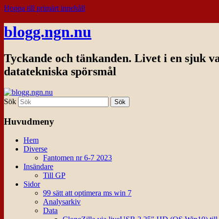
Hoppa till primärt innehåll
blogg.ngn.nu
Tyckande och tänkanden. Livet i en sjuk v
datatekniska spörsmål
Sök
Huvudmeny
Hem
Diverse
Fantomen nr 6-7 2023
Insändare
Till GP
Sidor
99 sätt att optimera ms win 7
Analysarkiv
Data