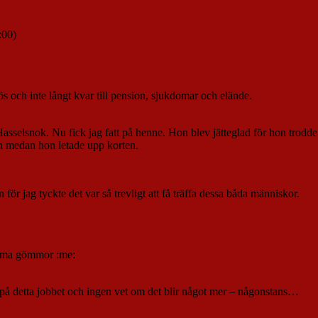
:00)
ös och inte långt kvar till pension, sjukdomar och elände.
asselsnok. Nu fick jag fatt på henne. Hon blev jätteglad för hon trodde 
an medan hon letade upp korten.
 för jag tyckte det var så trevligt att få träffa dessa båda människor.
 gömma gömmor :me:
n på detta jobbet och ingen vet om det blir något mer – någonstans…