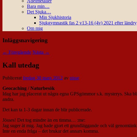
Ädelmetaller
Bara min…
Det Sjuka…
Min Sjukhistoria
Sjukgymnastik fas 2 v13-16 (4v) 2021 efter ländr
Om mig
Inläggsnavigering
←
Föregående
Nästa
→
Kall utedag
Publicerat
fredag 30 mars 2012
av
nisse
Geocaching / Naturbesök
Idag har jag placerat ut några egna GPSgömmor s.k. mysterys. Ska bli 
andra.
Det kan ta 1-3 dagar innan de blir publicerade.
Jösses! Det tog mindre än en timma… :me:
Jag suger åt mig. Jag hade gjort ett grundläggande och väl genomtänkt f
Inte en enda fråga – det brukar det annars komma.