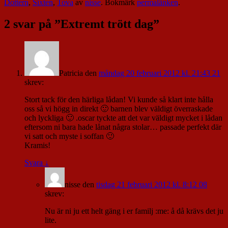
Dottern
,
Sixten
,
Tova
av
nisse
. Bokmärk
permalänken
.
2 svar på ”
Extremt trött dag
”
Patricia
den
måndag 20 februari 2012 kl. 21:43 21
skrev:
Stort tack för den härliga lådan! Vi kunde så klart inte hålla
oss så vi högg in direkt 🙂 barnen blev väldigt överraskade
och lyckliga 🙂 .oscar tyckte att det var väldigt mycket i lådan
eftersom ni bara hade lånat några stolar… passade perfekt där
vi satt och myste i soffan 🙂
Kramis!
Svara
↓
nisse
den
tisdag 21 februari 2012 kl. 8:12 08
skrev:
Nu är ni ju ett helt gäng i er familj :me: å då krävs det ju
lite.