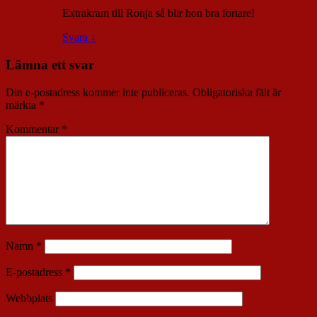
Extrakram till Ronja så blir hon bra fortare!
Svara
↓
Lämna ett svar
Din e-postadress kommer inte publiceras.
Obligatoriska fält är
märkta
*
Kommentar
*
Namn
*
E-postadress
*
Webbplats