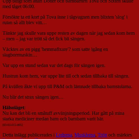
Upp tidigt som attan Dotter och barnbarnen Tova och Sixten skulle
med tåget 06:00.
Försökte ta ett kort på Tova inne i tågvagnen men blixten 'slog' i
rutan så allt blev vitt…
Tänkte jag skulle vara uppe resten av dagen när jag sedan kom hem
– men – jag var trött så det fick bli sängen.
Väcktes av en pigg 'hemmafixare'? som satte igång en
slagborrmaskin…
Var upp en stund sedan var det dags för sängen igen.
Hustrun kom hem, var uppe lite till och sedan tillbaka till sängen.
På kvällen åkte vi upp till P&M och lämnade tillbaka barnstolarna.
Nu blir det strax sängen igen…
Hälsoläget
:
Nu kan det bli en småtuff avvänjningsperiod. Har gått på mina
starka mediciner medan barn och barnbarn varit här.
[03-03-015-00
5]
Detta inlägg publicerades i
Lederna
,
Musklerna
,
Trött
och märktes