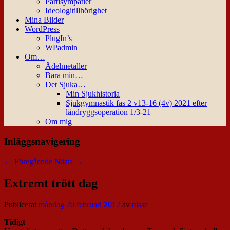
Partisympatier
Ideologitillhörighet
Mina Bilder
WordPress
PlugIn’s
WPadmin
Om…
Ädelmetaller
Bara min…
Det Sjuka…
Min Sjukhistoria
Sjukgymnastik fas 2 v13-16 (4v) 2021 efter
ländryggsoperation 1/3-21
Om mig
Inläggsnavigering
←
Föregående
Nästa
→
Extremt trött dag
Publicerat
måndag 20 februari 2012
av
nisse
Tidigt