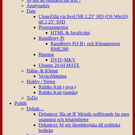
99 sätt att optimera ms win 7
Analysarkiv
Data
CloneZilla via liveUSB 2.25″ HD (OS Win10)
till 2,25″ SSD
Programmering
HTML & JavaScript
RaspBerry Pi
RaspBerry Pi3 B+ och Klimatsensor
BME280
Ripping
DVD>MKV
Ubuntu 20.04 MATE
Hälsa- & Klimat
VeckoMätning
Hobby / Nöjen
Rubiks Kub (-nya-)
Rubiks Kub (gamla)
ToDo
Politik
Debatt…
Debattext: Illa att IF Metalls ordförande far men
osanning och felaktigheter
Debattext: M gör långtidssjuka till politiska
bollträn