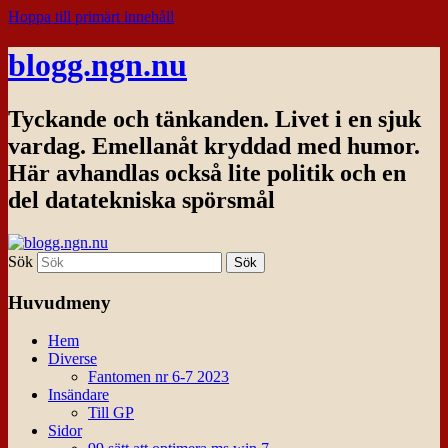
Hoppa till primärt innehåll
blogg.ngn.nu
Tyckande och tänkanden. Livet i en sjuk
vardag. Emellanåt kryddad med humor.
Här avhandlas också lite politik och en
del datatekniska spörsmål
Sök
Huvudmeny
Hem
Diverse
Fantomen nr 6-7 2023
Insändare
Till GP
Sidor