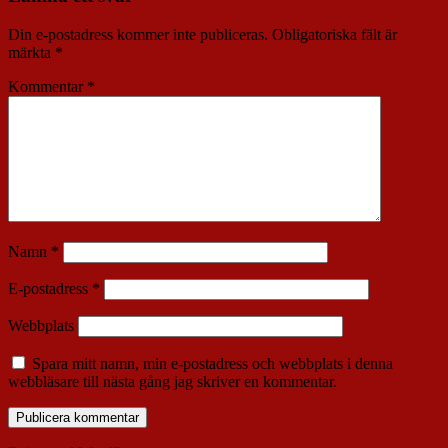
Din e-postadress kommer inte publiceras.
Obligatoriska fält är
märkta
*
Kommentar
*
Namn
*
E-postadress
*
Webbplats
Spara mitt namn, min e-postadress och webbplats i denna
webbläsare till nästa gång jag skriver en kommentar.