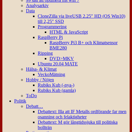
99 sätt att optimera ms win 7
Analysarkiv
Data
CloneZilla via liveUSB 2.25″ HD (OS Win10)
till 2,25″ SSD
Programmering
HTML & JavaScript
RaspBerry Pi
RaspBerry Pi3 B+ och Klimatsensor
BME280
Ripping
DVD>MKV
Ubuntu 20.04 MATE
Hälsa- & Klimat
VeckoMätning
Hobby / Nöjen
Rubiks Kub (-nya-)
Rubiks Kub (gamla)
ToDo
Politik
Debatt…
Debattext: Illa att IF Metalls ordförande far men
osanning och felaktigheter
Debattext: M gör långtidssjuka till politiska
bollträn