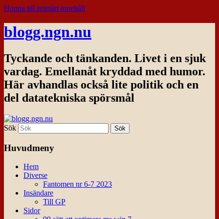
Hoppa till primärt innehåll
blogg.ngn.nu
Tyckande och tänkanden. Livet i en sjuk
vardag. Emellanåt kryddad med humor.
Här avhandlas också lite politik och en
del datatekniska spörsmål
Sök
Huvudmeny
Hem
Diverse
Fantomen nr 6-7 2023
Insändare
Till GP
Sidor