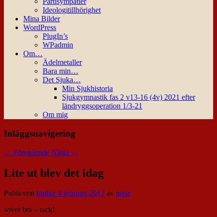
Partisympatier
Ideologitillhörighet
Mina Bilder
WordPress
PlugIn’s
WPadmin
Om…
Ädelmetaller
Bara min…
Det Sjuka…
Min Sjukhistoria
Sjukgymnastik fas 2 v13-16 (4v) 2021 efter
ländryggsoperation 1/3-21
Om mig
Inläggsnavigering
←
Föregående
Nästa
→
Lite ut blev det idag
Publicerat
lördag 4 februari 2012
av
nisse
sover bra – tack!