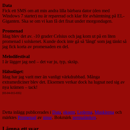
Data
Fick ett SMS om att min andra lilla bärbara dator (den med
Windows 7 starter) nu är reparerad och klar för avhämtning på EL-
Giganten. Ska se om vi kan få det fixat under morgondagen.
Promenad
Idag blev det av. -10 grader Celsius och jag kom ut på en liten
promenad i solskenet. Kunde dock inte gå så 'långt' som jag tänkt så
jag fick korta av promenaden en del.
Melodifestival
I år lägger jag ned – det var ju, typ, skräp.
Hälsoläget
:
Idag har jag varit mer än vanligt värkdrabbad. Många
extramediciner blev det. Eksemen verkar dock ha lugnat ned sig av
nya krämen – tack!
[03-04-015-03
5]
Detta inlägg publicerades i
Data
,
eksem
,
Lederna
,
Musklerna
och
märktes
Promenad
av
nisse
. Bokmärk
permalänken
.
Lämna ett svar