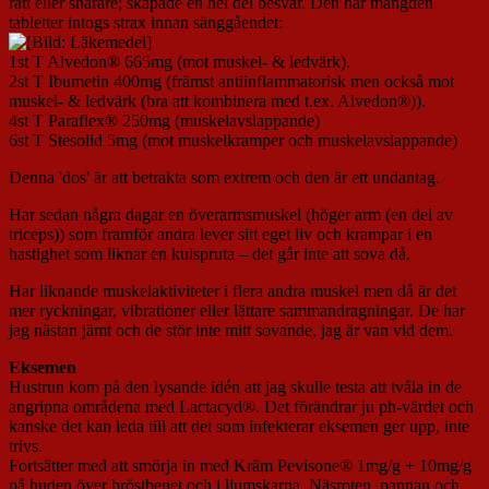
rätt eller snarare; skapade en hel del besvär. Den här mängden
tabletter intogs strax innan sänggåendet:
1st T Alvedon® 665mg (mot muskel- & ledvärk).
2st T Ibumetin 400mg (främst antiinflammatorisk men också mot
muskel- & ledvärk (bra att kombinera med t.ex. Alvedon®)).
4st T Paraflex® 250mg (muskelavslappande)
6st T Stesolid 5mg (mot muskelkramper och muskelavslappande)
Denna 'dos' är att betrakta som extrem och den är ett undantag.
Har sedan några dagar en överarmsmuskel (höger arm (en del av
triceps)) som framför andra lever sitt eget liv och krampar i en
hastighet som liknar en kulspruta – det går inte att sova då.
Har liknande muskelaktiviteter i flera andra muskel men då är det
mer ryckningar, vibrationer eller lättare sammandragningar. De har
jag nästan jämt och de stör inte mitt sovande, jag är van vid dem.
Eksemen
Hustrun kom på den lysande idén att jag skulle testa att tvåla in de
angripna områdena med Lactacyd®. Det förändrar ju ph-värdet och
kanske det kan leda till att det som infekterar eksemen ger upp, inte
trivs.
Fortsätter med att smörja in med Kräm Pevisone® 1mg/g + 10mg/g
på huden över bröstbenet och i ljumskarna. Näsroten, pannan och