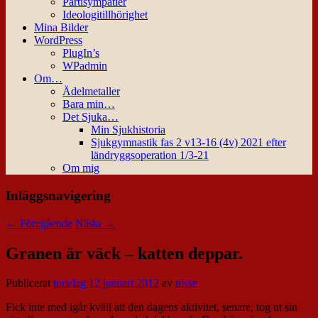
Partisympatier
Ideologitillhörighet
Mina Bilder
WordPress
PlugIn’s
WPadmin
Om…
Ädelmetaller
Bara min…
Det Sjuka…
Min Sjukhistoria
Sjukgymnastik fas 2 v13-16 (4v) 2021 efter
ländryggsoperation 1/3-21
Om mig
Inläggsnavigering
←
Föregående
Nästa
→
Granen är väck – katten deppar.
Publicerat
torsdag 12 januari 2012
av
nisse
Fick inte med igår kväll att den dagens aktivitet, senare, tog ut sin