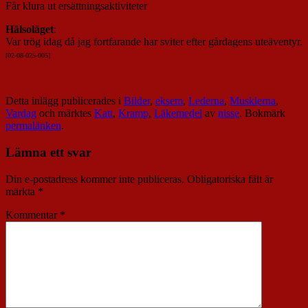
Får klura ut ersättningsaktiviteter
Hälsoläget
:
Var trög idag då jag fortfarande har sviter efter gårdagens uteäventyr.
[02-08-025-00
5]
Detta inlägg publicerades i
Bilder
,
eksem
,
Lederna
,
Musklerna
,
Vardag
och märktes
Katt
,
Kramp
,
Läkemedel
av
nisse
. Bokmärk
permalänken
.
Lämna ett svar
Din e-postadress kommer inte publiceras.
Obligatoriska fält är
märkta
*
Kommentar
*