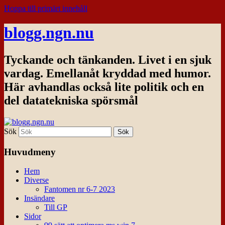
Hoppa till primärt innehåll
blogg.ngn.nu
Tyckande och tänkanden. Livet i en sjuk
vardag. Emellanåt kryddad med humor.
Här avhandlas också lite politik och en
del datatekniska spörsmål
Sök
Huvudmeny
Hem
Diverse
Fantomen nr 6-7 2023
Insändare
Till GP
Sidor