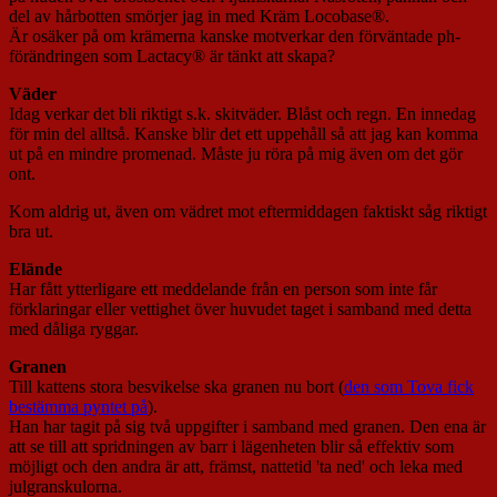
del av hårbotten smörjer jag in med Kräm Locobase®.
Är osäker på om krämerna kanske motverkar den förväntade ph-
förändringen som Lactacy® är tänkt att skapa?
Väder
Idag verkar det bli riktigt s.k. skitväder. Blåst och regn. En innedag
för min del alltså. Kanske blir det ett uppehåll så att jag kan komma
ut på en mindre promenad. Måste ju röra på mig även om det gör
ont.
Kom aldrig ut, även om vädret mot eftermiddagen faktiskt såg riktigt
bra ut.
Elände
Har fått ytterligare ett meddelande från en person som inte får
förklaringar eller vettighet över huvudet taget i samband med detta
med dåliga ryggar.
Granen
Till kattens stora besvikelse ska granen nu bort (
den som Tova fick
bestämma pyntet på
).
Han har tagit på sig två uppgifter i samband med granen. Den ena är
att se till att spridningen av barr i lägenheten blir så effektiv som
möjligt och den andra är att, främst, nattetid 'ta ned' och leka med
julgranskulorna.