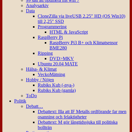
99 sätt att optimera ms win 7
Analysarkiv
Data
CloneZilla via liveUSB 2.25″ HD (OS Win10)
till 2,25″ SSD
Programmering
HTML & JavaScript
RaspBerry Pi
RaspBerry Pi3 B+ och Klimatsensor
BME280
Ripping
DVD>MKV
Ubuntu 20.04 MATE
Hälsa- & Klimat
VeckoMätning
Hobby / Nöjen
Rubiks Kub (-nya-)
Rubiks Kub (gamla)
ToDo
Politik
Debatt…
Debattext: Illa att IF Metalls ordförande far men
osanning och felaktigheter
Debattext: M gör långtidssjuka till politiska
bollträn