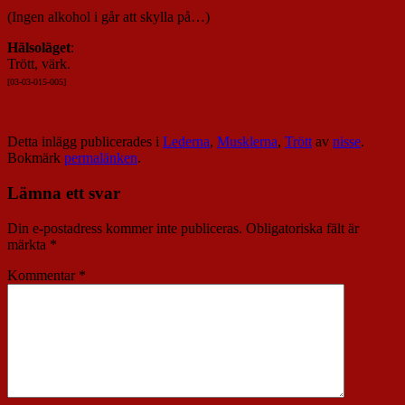
(Ingen alkohol i går att skylla på…)
Hälsoläget
:
Trött, värk.
[03-03-015-005]
Detta inlägg publicerades i
Lederna
,
Musklerna
,
Trött
av
nisse
.
Bokmärk
permalänken
.
Lämna ett svar
Din e-postadress kommer inte publiceras.
Obligatoriska fält är
märkta
*
Kommentar
*