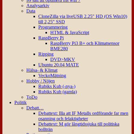
99 sätt att optimera ms win 7
Analysarkiv
Data
CloneZilla via liveUSB 2.25″ HD (OS Win10)
till 2,25″ SSD
Programmering
HTML & JavaScript
RaspBerry Pi
RaspBerry Pi3 B+ och Klimatsensor
BME280
Ripping
DVD>MKV
Ubuntu 20.04 MATE
Hälsa- & Klimat
VeckoMätning
Hobby / Nöjen
Rubiks Kub (-nya-)
Rubiks Kub (gamla)
ToDo
Politik
Debatt…
Debattext: Illa att IF Metalls ordförande far men
osanning och felaktigheter
Debattext: M gör långtidssjuka till politiska
bollträn