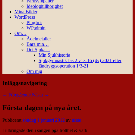
Partisympatier
Ideologitillhörighet
Mina Bilder
WordPress
PlugIn’s
WPadmin
Om…
Ädelmetaller
Bara min…
Det Sjuka…
Min Sjukhistoria
Sjukgymnastik fas 2 v13-16 (4v) 2021 efter
ländryggsoperation 1/3-21
Om mig
Inläggsnavigering
←
Föregående
Nästa
→
Första dagen på nya året.
Publicerat
söndag 1 januari 2012
av
nisse
Tillbringade den i sängen pga trötthet & värk.