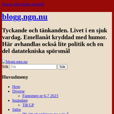
Hoppa till primärt innehåll
blogg.ngn.nu
Tyckande och tänkanden. Livet i en sjuk
vardag. Emellanåt kryddad med humor.
Här avhandlas också lite politik och en
del datatekniska spörsmål
Sök
Huvudmeny
Hem
Diverse
Fantomen nr 6-7 2023
Insändare
Till GP
Sidor