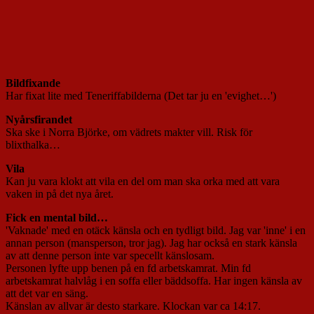
Bildfixande
Har fixat lite med Teneriffabilderna (Det tar ju en 'evighet…')
Nyårsfirandet
Ska ske i Norra Björke, om vädrets makter vill. Risk för
blixthalka…
Vila
Kan ju vara klokt att vila en del om man ska orka med att vara
vaken in på det nya året.
Fick en mental bild…
'Vaknade' med en otäck känsla och en tydligt bild. Jag var 'inne' i en
annan person (mansperson, tror jag). Jag har också en stark känsla
av att denne person inte var specellt känslosam.
Personen lyfte upp benen på en fd arbetskamrat. Min fd
arbetskamrat halvlåg i en soffa eller bäddsoffa. Har ingen känsla av
att det var en säng.
Känslan av allvar är desto starkare. Klockan var ca 14:17.