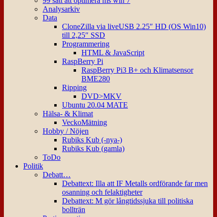
99 sätt att optimera ms win 7
Analysarkiv
Data
CloneZilla via liveUSB 2.25″ HD (OS Win10)
till 2,25″ SSD
Programmering
HTML & JavaScript
RaspBerry Pi
RaspBerry Pi3 B+ och Klimatsensor
BME280
Ripping
DVD>MKV
Ubuntu 20.04 MATE
Hälsa- & Klimat
VeckoMätning
Hobby / Nöjen
Rubiks Kub (-nya-)
Rubiks Kub (gamla)
ToDo
Politik
Debatt…
Debattext: Illa att IF Metalls ordförande far men
osanning och felaktigheter
Debattext: M gör långtidssjuka till politiska
bollträn