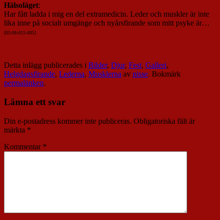
Hälsoläget
:
Har fått ladda i mig en del extramedicin. Leder och muskler är inte
lika inne på socialt umgänge och nyårsfirande som mitt psyke är…
[03-08-015-005]
Detta inlägg publicerades i
Bilder
,
Djur
,
Fest
,
Galleri
,
Helgdagsfirande
,
Lederna
,
Musklerna
av
nisse
. Bokmärk
permalänken
.
Lämna ett svar
Din e-postadress kommer inte publiceras.
Obligatoriska fält är
märkta
*
Kommentar
*