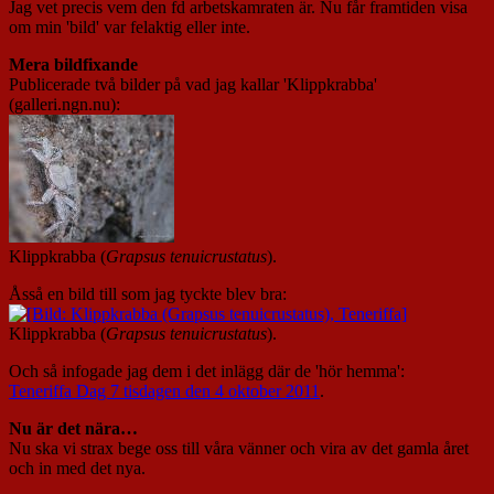
Jag vet precis vem den fd arbetskamraten är. Nu får framtiden visa
om min 'bild' var felaktig eller inte.
Mera bildfixande
Publicerade två bilder på vad jag kallar 'Klippkrabba'
(galleri.ngn.nu):
Klippkrabba (
Grapsus tenuicrustatus
).
Åsså en bild till som jag tyckte blev bra:
Klippkrabba (
Grapsus tenuicrustatus
).
Och så infogade jag dem i det inlägg där de 'hör hemma':
Teneriffa Dag 7 tisdagen den 4 oktober 2011
.
Nu är det nära…
Nu ska vi strax bege oss till våra vänner och vira av det gamla året
och in med det nya.