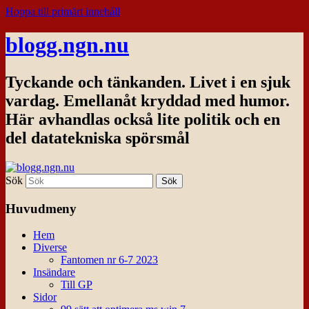
Hoppa till primärt innehåll
blogg.ngn.nu
Tyckande och tänkanden. Livet i en sjuk
vardag. Emellanåt kryddad med humor.
Här avhandlas också lite politik och en
del datatekniska spörsmål
Sök
Huvudmeny
Hem
Diverse
Fantomen nr 6-7 2023
Insändare
Till GP
Sidor