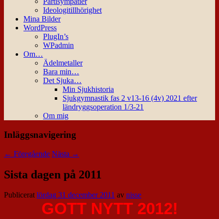
Partisympatier
Ideologitillhörighet
Mina Bilder
WordPress
PlugIn’s
WPadmin
Om…
Ädelmetaller
Bara min…
Det Sjuka…
Min Sjukhistoria
Sjukgymnastik fas 2 v13-16 (4v) 2021 efter
ländryggsoperation 1/3-21
Om mig
Inläggsnavigering
←
Föregående
Nästa
→
Sista dagen på 2011
Publicerat
lördag 31 december 2011
av
nisse
GOTT NYTT 2012!