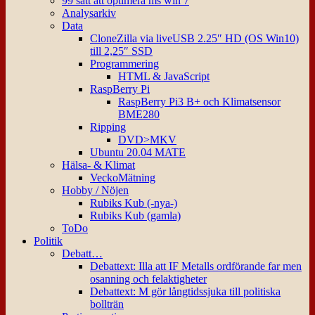
99 sätt att optimera ms win 7
Analysarkiv
Data
CloneZilla via liveUSB 2.25″ HD (OS Win10)
till 2,25″ SSD
Programmering
HTML & JavaScript
RaspBerry Pi
RaspBerry Pi3 B+ och Klimatsensor
BME280
Ripping
DVD>MKV
Ubuntu 20.04 MATE
Hälsa- & Klimat
VeckoMätning
Hobby / Nöjen
Rubiks Kub (-nya-)
Rubiks Kub (gamla)
ToDo
Politik
Debatt…
Debattext: Illa att IF Metalls ordförande far men
osanning och felaktigheter
Debattext: M gör långtidssjuka till politiska
bollträn