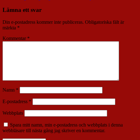
Lämna ett svar
Din e-postadress kommer inte publiceras.
Obligatoriska fält är
märkta
*
Kommentar
*
Namn
*
E-postadress
*
Webbplats
Spara mitt namn, min e-postadress och webbplats i denna
webbläsare till nästa gång jag skriver en kommentar.