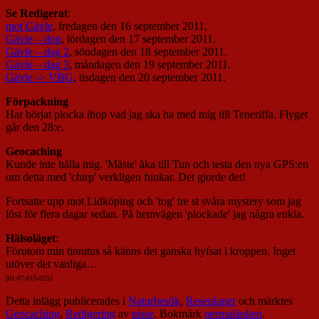
Se Redigerat
:
mot Gävle
, fredagen den 16 september 2011.
Gävle – dop
, lördagen den 17 september 2011.
Gävle – dag 2
, söndagen den 18 september 2011.
Gävle – dag 3
, måndagen den 19 september 2011.
Gävle -> VBG
, tisdagen den 20 september 2011.
Förpackning
Har börjat plocka ihop vad jag ska ha med mig till Teneriffa. Flyget
går den 28:e.
Geocaching
Kunde inte hålla mig. 'Måste' åka till Tun och testa den nya GPS:en
om detta med 'chirp' verkligen funkar. Det gjorde det!
Fortsatte upp mot Lidköping och 'tog' tre st svåra mystery som jag
löst för flera dagar sedan. På hemvägen 'plockade' jag några enkla.
Hälsoläget
:
Förutom min tinnitus så känns det ganska hyfsat i kroppen. Inget
utöver det vanliga…
[01-07-015-025]
Detta inlägg publicerades i
Naturbesök
,
Reseplaner
och märktes
Geocaching
,
Redigering
av
nisse
. Bokmärk
permalänken
.