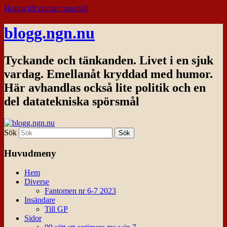
Hoppa till primärt innehåll
blogg.ngn.nu
Tyckande och tänkanden. Livet i en sjuk
vardag. Emellanåt kryddad med humor.
Här avhandlas också lite politik och en
del datatekniska spörsmål
Sök
Huvudmeny
Hem
Diverse
Fantomen nr 6-7 2023
Insändare
Till GP
Sidor