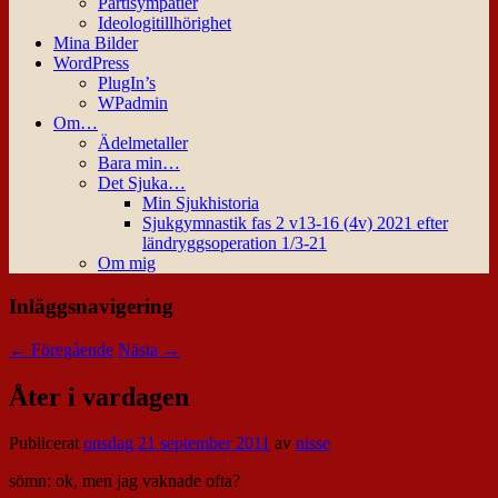
Partisympatier
Ideologitillhörighet
Mina Bilder
WordPress
PlugIn’s
WPadmin
Om…
Ädelmetaller
Bara min…
Det Sjuka…
Min Sjukhistoria
Sjukgymnastik fas 2 v13-16 (4v) 2021 efter
ländryggsoperation 1/3-21
Om mig
Inläggsnavigering
←
Föregående
Nästa
→
Åter i vardagen
Publicerat
onsdag 21 september 2011
av
nisse
sömn: ok, men jag vaknade ofta?