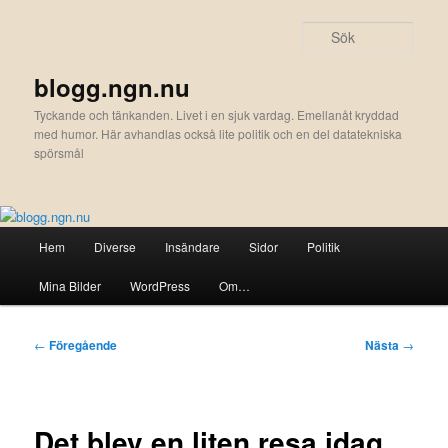
Hoppa
till
Sök
primärt
innehåll
blogg.ngn.nu
Tyckande och tänkanden. Livet i en sjuk vardag. Emellanåt kryddad
med humor. Här avhandlas också lite politik och en del datatekniska
spörsmål
Huvudmeny
Hem
Diverse
Insändare
Sidor
Politik
Mina Bilder
WordPress
Om…
Inläggsnavigering
←
Föregående
Nästa
→
Det blev en liten resa idag