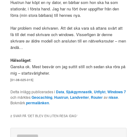
Hustrun har köpt en ny dator, en bärbar som hon ska ha som
stationär, i första hand. Jag har nu fört över uppgifter från den
förra (min stora bärbara) till hennes nya.
Har problem med skrivaren. Att det ska vara så attans svårt att
få till det med skrivare och windows. Visserligen är denne
skrivare av äldre modell och ansluten till en nätverksrouter – men
ändå…
Hälsoläget
:
Ganska ok. Mest besvär om jag suttit still och sedan ska röra på
mig – startsvårigheter.
[01-08-025-015]
Detta inlägg publicerades i
Data
,
Sjukgymnastik
,
Utflykt
,
Windows 7
och märktes
Geocaching
,
Hustrun
,
Landvetter
,
Router
av
nisse
.
Bokmärk
permalänken
.
2 SVAR PÅ ”
DET BLEV EN LITEN RESA IDAG
”