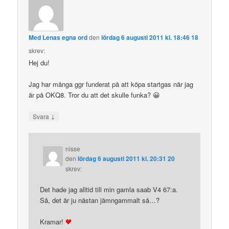
Med Lenas egna ord
den
lördag 6 augusti 2011 kl. 18:46 18
skrev:
Hej du!
Jag har många ggr funderat på att köpa startgas när jag
är på OKQ8. Tror du att det skulle funka? 😀
↓
Svara
nisse
den
lördag 6 augusti 2011 kl. 20:31 20
skrev:
Det hade jag alltid till min gamla saab V4 67:a.
Så, det är ju nästan jämngammalt så…?
Kramar!