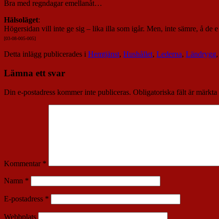
Bra med regndagar emellanåt…
Hälsoläget
:
Högersidan vill inte ge sig – lika illa som igår. Men, inte sämre, å de e
[03-08-005-005]
Detta inlägg publicerades i
Hemtjänst
,
Hushållet
,
Lederna
,
Ländrygg
Lämna ett svar
Din e-postadress kommer inte publiceras.
Obligatoriska fält är märkta
Kommentar
*
Namn
*
E-postadress
*
Webbplats