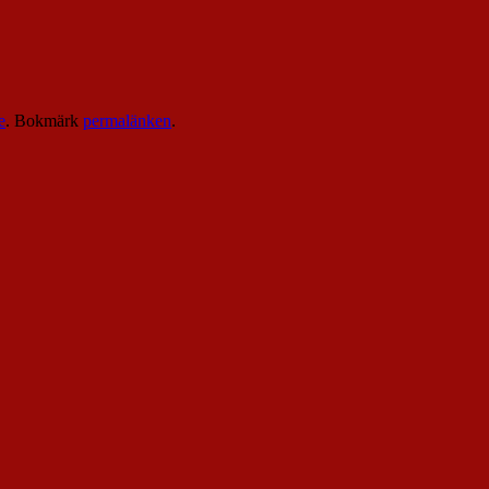
e
. Bokmärk
permalänken
.