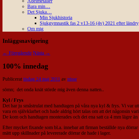
Ädelmetaller
Bara min…
Det Sjuka…
Min Sjukhistoria
Sjukgymnastik fas 2 v13-16 (4v) 2021 efter ländr
Om mig
Inläggsnavigering
←
Föregående
Nästa
→
100% innedag
Publicerat
tisdag 24 maj 2011
av
nisse
sömn; det onda knät störde mig även denna natten..
Kyl / Frys
Det har ju småstrulat med handtagen på våra nya kyl & frys. Vi var utta
vara en självklarhet och hade aldrig hört talas om att det någonsin vari
De kom och handtagen monterades och det ena satt ca 4 mm lägre än
Efter mycket fixande som bl.a. innebar att firman beställde nya dörrar s
mätt upp skillnader på levererade dörrar de hade i lager.