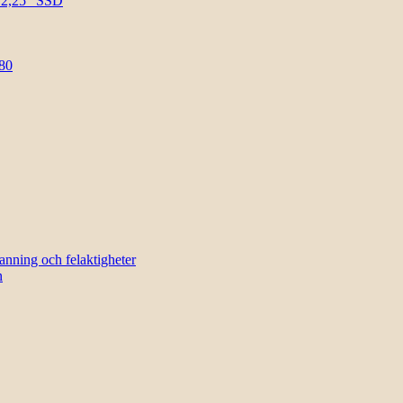
l 2,25″ SSD
80
sanning och felaktigheter
n