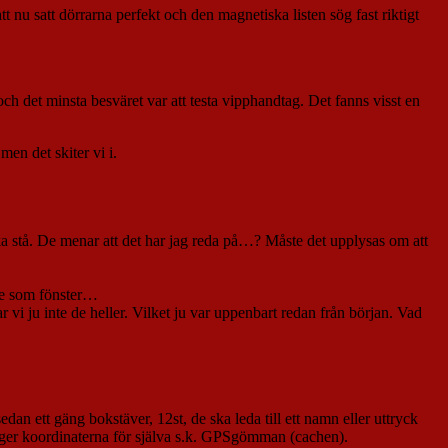
t nu satt dörrarna perfekt och den magnetiska listen sög fast riktigt
och det minsta besväret var att testa vipphandtag. Det fanns visst en
men det skiter vi i.
ska stå. De menar att det har jag reda på…? Måste det upplysas om att
nte som fönster…
r vi ju inte de heller. Vilket ju var uppenbart redan från början. Vad
dan ett gäng bokstäver, 12st, de ska leda till ett namn eller uttryck
 då ger koordinaterna för själva s.k. GPSgömman (cachen).