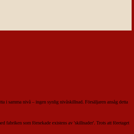
itta i samma nivå – ingen synlig nivåskillnad. Försäljaren ansåg detta
med fabriken som förnekade existens av 'skillnader'. Trots att företaget