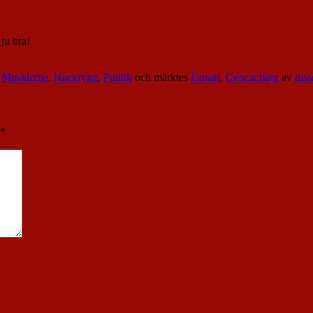
 ju bra!
,
Musklerna
,
Nackrygg
,
Politik
och märktes
Farsan
,
Geocaching
av
niss
*