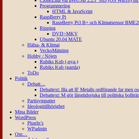
CloneZilla via liveUSB 2.25″ HD (OS Win10) til
Programmering
HTML & JavaScript
RaspBerry Pi
RaspBerry Pi3 B+ och Klimatsensor BME2
Ripping
DVD>MKV
Ubuntu 20.04 MATE
Hälsa- & Klimat
VeckoMätning
Hobby / Nöjen
Rubiks Kub (-nya-)
Rubiks Kub (gamla)
ToDo
Politik
Debatt…
Debattext: Illa att IF Metalls ordförande far men o
Debattext: M gör långtidssjuka till politiska bollträ
Partisympatier
Ideologitillhörighet
Mina Bilder
WordPress
PlugIn’s
WPadmin
Om…