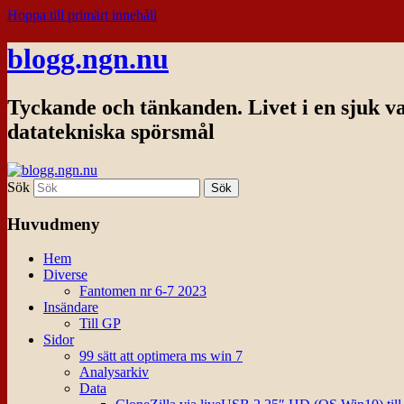
Hoppa till primärt innehåll
blogg.ngn.nu
Tyckande och tänkanden. Livet i en sjuk v
datatekniska spörsmål
Sök
Huvudmeny
Hem
Diverse
Fantomen nr 6-7 2023
Insändare
Till GP
Sidor
99 sätt att optimera ms win 7
Analysarkiv
Data