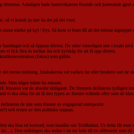
pp dörrarna. Antaligen hade hantverkarens fixande och justerande gjort at
. så vi kunde ju inte ha det på det viset.
t annat märke på kyl / frys. Så kom vi fram till att det minsta ingreppet 
v handtaget och så öppnas dörren. De sitter visserligen inte i exakt nivå 
 vi fick föra in mellan list och kylskåp för att få upp dörren.
 kraftkoncentration (fokus) som gällde.
lde det mesta iordning. Småsakerna vet varken far eller brodern vart de 
ttade. Men något måste ha missats.
DE fönstren var de absolut skitigaste. De fönstren definieras tydligen i
nd vi ska söka för att få den typen av fönster tvättade efter som de klara
 definieras de inte som fönster av engagerad entrepenör.
ster!) och resten av den politiska soppan.
rst ska lösa ett korsord, som handlar om Trollhättan. Ur detta får man se
attat än…). Den ordningen ska sedan i sin tur leda till en sifferserie som