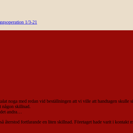
yggsoperation 1/3-21
lat noga med redan vid beställningen att vi ville att handtagen skulle s
t någon skillnad.
 det andra…
å återstod fortfarande en liten skillnad. Företaget hade varit i kontakt 