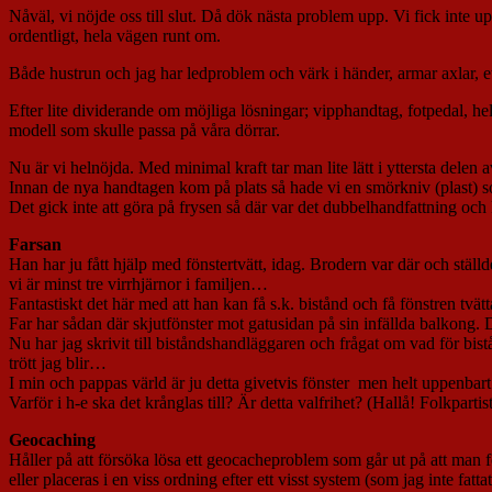
Nåväl, vi nöjde oss till slut. Då dök nästa problem upp. Vi fick inte u
ordentligt, hela vägen runt om.
Både hustrun och jag har ledproblem och värk i händer, armar axlar, etc
Efter lite dividerande om möjliga lösningar; vipphandtag, fotpedal, hel
modell som skulle passa på våra dörrar.
Nu är vi helnöjda. Med minimal kraft tar man lite lätt i yttersta delen a
Innan de nya handtagen kom på plats så hade vi en smörkniv (plast) som
Det gick inte att göra på frysen så där var det dubbelhandfattning och
Farsan
Han har ju fått hjälp med fönstertvätt, idag. Brodern var där och stäl
vi är minst tre virrhjärnor i familjen…
Fantastiskt det här med att han kan få s.k. bistånd och få fönstren tvä
Far har sådan där skjutfönster mot gatusidan på sin infällda balkong. 
Nu har jag skrivit till biståndshandläggaren och frågat om vad för bistå
trött jag blir…
I min och pappas värld är ju detta givetvis fönster men helt uppenbart
Varför i h-e ska det krånglas till? Är detta valfrihet? (Hallå! Folkparti
Geocaching
Håller på att försöka lösa ett geocacheproblem som går ut på att man fö
eller placeras i en viss ordning efter ett visst system (som jag inte f