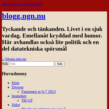
Hoppa till primärt innehåll
blogg.ngn.nu
Tyckande och tänkanden. Livet i en sjuk
vardag. Emellanåt kryddad med humor.
Här avhandlas också lite politik och en
del datatekniska spörsmål
Sök
Huvudmeny
Hem
Diverse
Fantomen nr 6-7 2023
Insändare
Till GP
Sidor