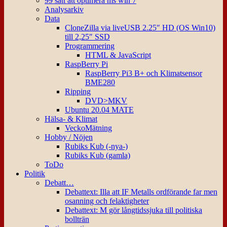
99 sätt att optimera ms win 7
Analysarkiv
Data
CloneZilla via liveUSB 2.25″ HD (OS Win10)
till 2,25″ SSD
Programmering
HTML & JavaScript
RaspBerry Pi
RaspBerry Pi3 B+ och Klimatsensor
BME280
Ripping
DVD>MKV
Ubuntu 20.04 MATE
Hälsa- & Klimat
VeckoMätning
Hobby / Nöjen
Rubiks Kub (-nya-)
Rubiks Kub (gamla)
ToDo
Politik
Debatt…
Debattext: Illa att IF Metalls ordförande far men
osanning och felaktigheter
Debattext: M gör långtidssjuka till politiska
bollträn