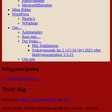
Partisympatier
Ideologitillhörighet
Mina Bilder
WordPress
PlugIn’s
WPadmin
Om…
Ädelmetaller
Bara min…
Det Sjuka…
Min Sjukhistoria
Sjukgymnastik fas 2 v13-16 (4v) 2021 efter
ländryggsoperation 1/3-21
Om mig
Inläggsnavigering
←
Föregående
Nästa
→
Trött dag
Publicerat
tisdag 2 november 2010
av
nisse
sömn; urusel. Åt sen och så har jag fått ont i halsen – givetvis…