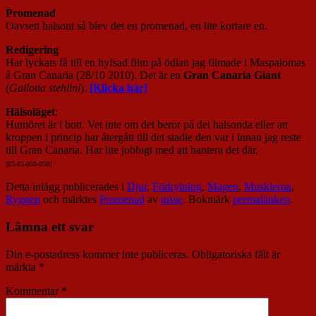
Promenad
Oavsett halsont så blev det en promenad, en lite kortare en.
Redigering
Har lyckats få till en hyfsad film på ödlan jag filmade i Maspalomas
å Gran Canaria (28/10 2010). Det är en
Gran Canaria Giant
(
Gallotia stehlini
).
[Klicka här]
Hälsoläget
:
Humöret är i bott. Vet inte om det beror på det halsonda eller att
kroppen i princip har återgått till det stadie den var i innan jag reste
till Gran Canaria. Har lite jobbigt med att hantera det där.
[03-03-050-050]
Detta inlägg publicerades i
Djur
,
Förkylning
,
Magen
,
Musklerna
,
Ryggen
och märktes
Promenad
av
nisse
. Bokmärk
permalänken
.
Lämna ett svar
Din e-postadress kommer inte publiceras.
Obligatoriska fält är
märkta
*
Kommentar
*