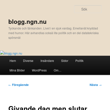
Hoppa
till
Sök
primärt
innehåll
blogg.ngn.nu
Tyckande och tänkanden. Livet i en sjuk vardag. Emellanåt kryddad
med humor. Här avhandlas också lite politik och en del datatekniska
spörsmål
Huvudmeny
Hem
Diverse
Insändare
Sidor
Politik
Mina Bilder
WordPress
Om…
Inläggsnavigering
←
Föregående
Nästa
→
Givande dag men slutar