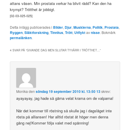
attans väsen. Min prostata verkar ha blivit rädd? Kan den ha
krympt? Trötthet är jobbigt.
[02-03-025-025]
Detta inlägg publicerades i
Bilder
,
Djur
,
Musklerna
,
Politik
,
Prostata
,
Ryggen
,
Släktforskning
,
Tinnitus
,
Trött
,
Utflykt
av
nisse
. Bokmärk
permalänken
.
4 SVAR PÅ ”
GIVANDE DAG MEN SLUTAR TYVÄRR I TRÖTTHET…
”
Monika
den
söndag 19 september 2010 kl. 13:50 13
skrev:
ayayayay, jag hade så gärna velat krama om de valparna!
När det kommer till röstning så skulle jag i dagsläget inte
rösta på alliansen! Har alltid röstat åt höger men denna
gång nej!Kommer följa valet med spänning!