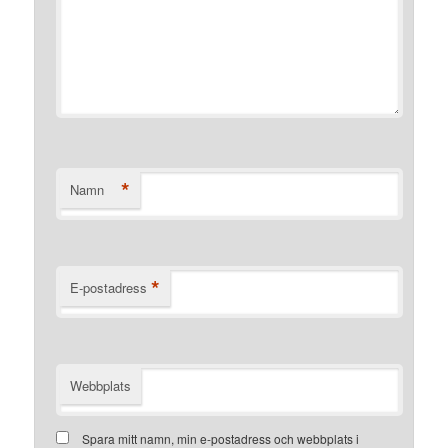
*
Namn
*
E-postadress
Webbplats
Spara mitt namn, min e-postadress och webbplats i