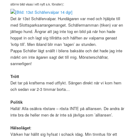
:
större bild visas i ett nytt s.k. fönster)
Det är 13st Schäfervalpar. Hundägaren var med och hjälpte till
med Slottsparksarrangemanget. Schäfermamman (tiken) var en
jättego hund. Ångrar att jag inte tog en bild på när hon hade
hoppat in och lagt sig tillrätta och hälften av valparna genast
’kröp till’. Men ibland blir man ’tagen’ av stunden.
Pappa Schäfer lågt snällt i bilens baksäte och det hade jag inte
märkt om inte ägaren sagt det till mig. Mönsterschäfrar,
sannerligen!
Trött
Det tar på krafterna med utflykt. Sängen direkt när vi kom hem
och sedan var 2-3 timmar borta…
Politik
Hallå! Alla osäkra röstare – rösta INTE på alliansen. De andra är
inte bra de heller men de är inte så jävliga som ’alliansen’.
Hälsoläget
:
Värken har hållit sig hyfsat i schack idag. Min tinnitus för ett