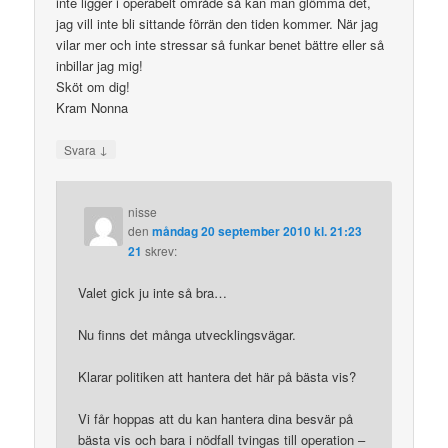
inte ligger i operabelt område så kan man glömma det,
jag vill inte bli sittande förrän den tiden kommer. När jag
vilar mer och inte stressar så funkar benet bättre eller så
inbillar jag mig!
Sköt om dig!
Kram Nonna
↓
Svara
nisse
den
måndag 20 september 2010 kl. 21:23
21
skrev:
Valet gick ju inte så bra…
Nu finns det många utvecklingsvägar.
Klarar politiken att hantera det här på bästa vis?
Vi får hoppas att du kan hantera dina besvär på
bästa vis och bara i nödfall tvingas till operation –