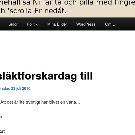
Sidor
Politik
Mina Bilder
WordPress
Om…
läktforskardag till
orsdag 22 juli 2010
Att det är lite svettigt har blivet en vana…
fm.
kat