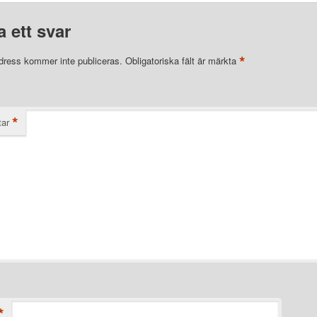
 ett svar
*
dress kommer inte publiceras.
Obligatoriska fält är märkta
*
ar
*