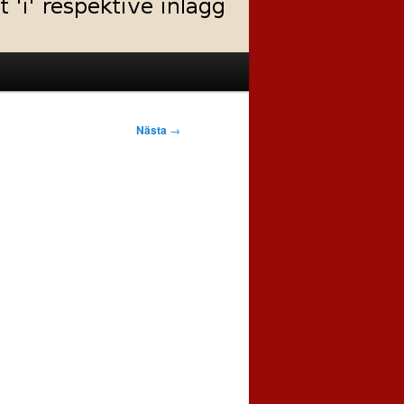
Nästa
→