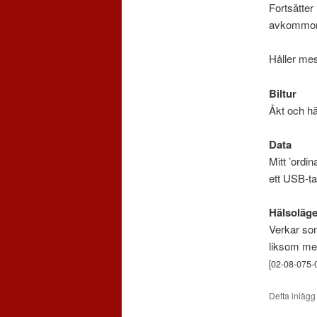
Fortsätter
avkommor
Håller mes
Biltur
Åkt och h
Data
Mitt ’ordin
ett USB-t
Hälsoläge
Verkar som
liksom mer
[02-08-075-
Detta inlägg