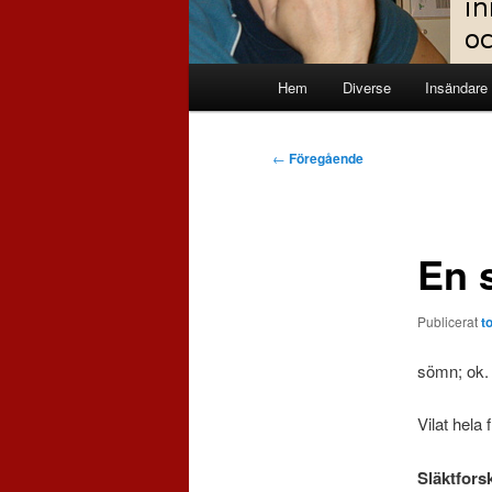
Huvudmeny
Hem
Diverse
Insändare
Inläggsnavigering
←
Föregående
En s
Publicerat
t
sömn; ok. 
Vilat hela 
Släktfors