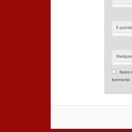
E-postad
Webbpla
Spara m
kommentar.