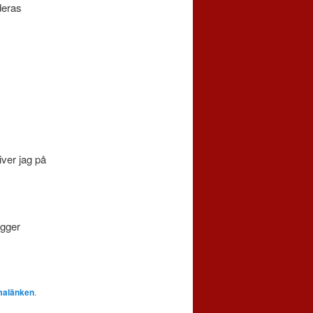
deras
iver jag på
igger
malänken
.