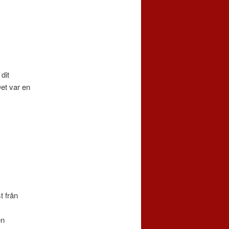
dit
Det var en
t från
en