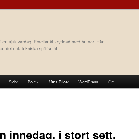
 i en sjuk vardag. Emellanåt kryddad med humor. Här
h en del datatekniska spörsmål
Sidor
Politik
Mina Bilder
WordPress
Om…
 innedag, i stort sett.