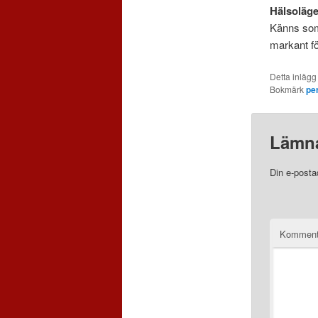
Hälsoläge
Känns som 
markant f
Detta inlägg
Bokmärk
pe
Lämna
Din e-posta
Komment