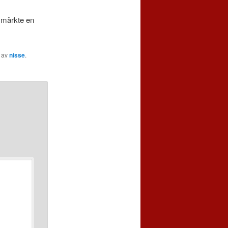
 märkte en
av
nisse
.