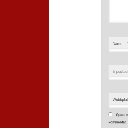
Namn
E-postad
Webbpla
Spara m
kommentar.