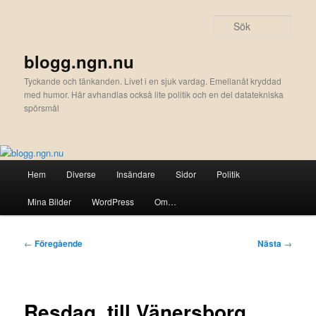
Hoppa
till
Sök
primärt
innehåll
blogg.ngn.nu
Tyckande och tänkanden. Livet i en sjuk vardag. Emellanåt kryddad
med humor. Här avhandlas också lite politik och en del datatekniska
spörsmål
Huvudmeny
Hem
Diverse
Insändare
Sidor
Politik
Mina Bilder
WordPress
Om…
Inläggsnavigering
←
Föregående
Nästa
→
Resdag, till Vänersborg