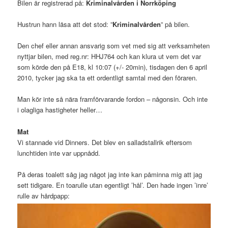
Bilen är registrerad på:
Kriminalvården i Norrköping
Hustrun hann läsa att det stod: ”
Kriminalvården
” på bilen.
Den chef eller annan ansvarig som vet med sig att verksamheten
nyttjar bilen, med reg.nr: HHJ764 och kan klura ut vem det var
som körde den på E18, kl 10:07 (+/- 20min), tisdagen den 6 april
2010, tycker jag ska ta ett ordentligt samtal med den föraren.
Man kör inte så nära framförvarande fordon – någonsin. Och inte
i olagliga hastigheter heller…
Mat
Vi stannade vid Dinners. Det blev en salladstallrik eftersom
lunchtiden inte var uppnådd.
På deras toalett såg jag något jag inte kan påminna mig att jag
sett tidigare. En toarulle utan egentligt ’hål’. Den hade ingen ’inre’
rulle av hårdpapp: