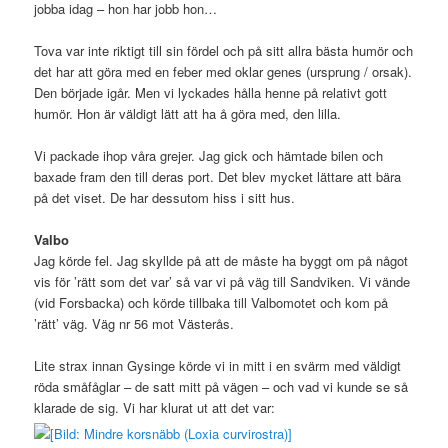
jobba idag – hon har jobb hon…
Tova var inte riktigt till sin fördel och på sitt allra bästa humör och
det har att göra med en feber med oklar genes (ursprung / orsak).
Den började igår. Men vi lyckades hålla henne på relativt gott
humör. Hon är väldigt lätt att ha å göra med, den lilla.
Vi packade ihop våra grejer. Jag gick och hämtade bilen och
baxade fram den till deras port. Det blev mycket lättare att bära
på det viset. De har dessutom hiss i sitt hus.
Valbo
Jag körde fel. Jag skyllde på att de måste ha byggt om på något
vis för ’rätt som det var’ så var vi på väg till Sandviken. Vi vände
(vid Forsbacka) och körde tillbaka till Valbomotet och kom på
’rätt’ väg. Väg nr 56 mot Västerås.
Lite strax innan Gysinge körde vi in mitt i en svärm med väldigt
röda småfåglar – de satt mitt på vägen – och vad vi kunde se så
klarade de sig. Vi har klurat ut att det var: