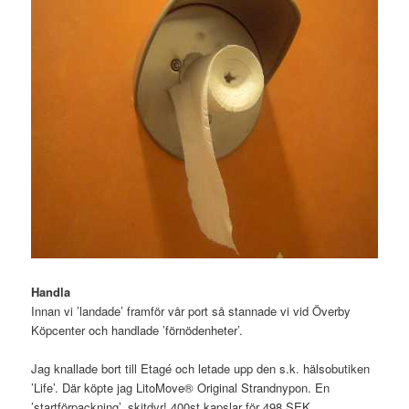
Handla
Innan vi ’landade’ framför vår port så stannade vi vid Överby
Köpcenter och handlade ’förnödenheter’.
Jag knallade bort till Etagé och letade upp den s.k. hälsobutiken
’Life’. Där köpte jag LitoMove® Original Strandnypon. En
’startförpackning’, skitdyr! 400st kapslar för 498 SEK.