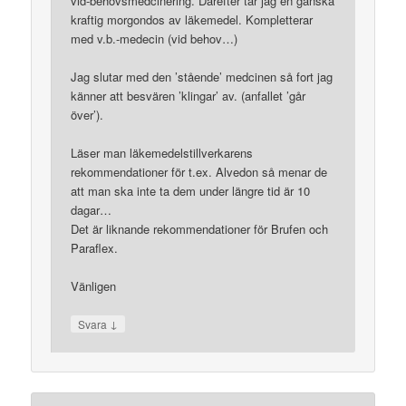
vid-behovsmedcinering. Därefter tar jag en ganska
kraftig morgondos av läkemedel. Kompletterar
med v.b.-medecin (vid behov…)
Jag slutar med den ’stående’ medcinen så fort jag
känner att besvären ’klingar’ av. (anfallet ’går
över’).
Läser man läkemedelstillverkarens
rekommendationer för t.ex. Alvedon så menar de
att man ska inte ta dem under längre tid är 10
dagar…
Det är liknande rekommendationer för Brufen och
Paraflex.
Vänligen
↓
Svara