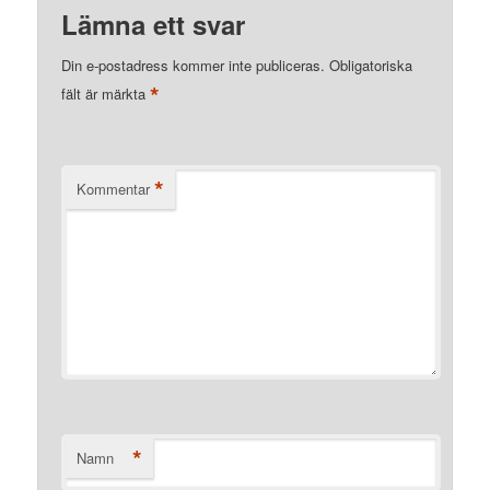
Lämna ett svar
Din e-postadress kommer inte publiceras.
Obligatoriska
*
fält är märkta
*
Kommentar
*
Namn