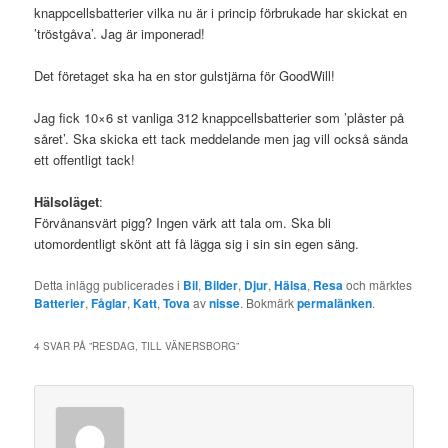
knappcellsbatterier vilka nu är i princip förbrukade har skickat en
’tröstgåva’. Jag är imponerad!
Det företaget ska ha en stor gulstjärna för GoodWill!
Jag fick 10×6 st vanliga 312 knappcellsbatterier som ’plåster på
såret’. Ska skicka ett tack meddelande men jag vill också sända
ett offentligt tack!
Hälsoläget
:
Förvånansvärt pigg? Ingen värk att tala om. Ska bli
utomordentligt skönt att få lägga sig i sin sin egen säng.
Detta inlägg publicerades i
Bil
,
Bilder
,
Djur
,
Hälsa
,
Resa
och märktes
Batterier
,
Fåglar
,
Katt
,
Tova
av
nisse
. Bokmärk
permalänken
.
4 SVAR PÅ ”
RESDAG, TILL VÄNERSBORG
”