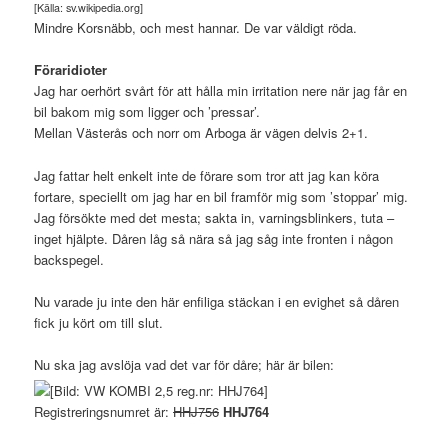
[Källa: sv.wikipedia.org]
Mindre Korsnäbb, och mest hannar. De var väldigt röda.
Föraridioter
Jag har oerhört svårt för att hålla min irritation nere när jag får en
bil bakom mig som ligger och ’pressar’.
Mellan Västerås och norr om Arboga är vägen delvis 2+1.
Jag fattar helt enkelt inte de förare som tror att jag kan köra
fortare, speciellt om jag har en bil framför mig som ’stoppar’ mig.
Jag försökte med det mesta; sakta in, varningsblinkers, tuta –
inget hjälpte. Dåren låg så nära så jag såg inte fronten i någon
backspegel.
Nu varade ju inte den här enfiliga stäckan i en evighet så dåren
fick ju kört om till slut.
Nu ska jag avslöja vad det var för dåre; här är bilen:
Registreringsnumret är:
HHJ756
HHJ764