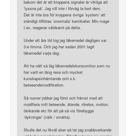
bakom det är att kroppens signaler är viktiga att
’lyssna på’. Jag vill inte i förväg ta bort dem.
Det är inte bra för kroppens övriga ’system’ att
ständigt tillföras ’onormala’ kemikalier. Min mage
t.ex. reagerar våldsamt på detta.
Under ett års tid tog jag läkemedel dagligen var
3:e timma. Och jag har sedan 2001 tagit
läkemedel varje dag.
Att ha nått så låg läkemedelskonsumtion som nu
har varit en lång resa och mycket
kunskapsinhämtande och s.k.
beteeendemodifikation.
Så numer jobbar jag först och främst med att
modifiera mitt beteende, ätande, rörelse, motion,
tänkande etc för att på så vis förebygga
’dykningar’ (värk / smärta).
Skulle det nu likväl sker så tar jag snabbverkande